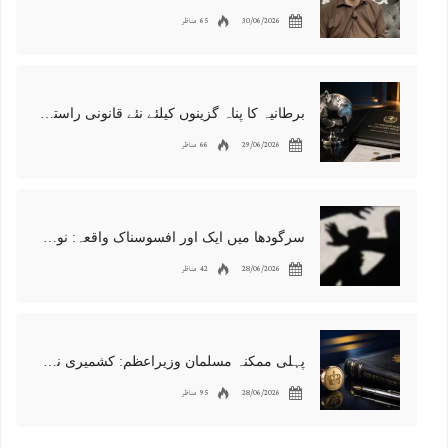
30/06/2026
65 مناظر
برطانیہ کا پناہ گزینوں کیلئے نئے قانونی راستوں اور اسپانسر شپ نظام کا اعلان
29/06/2026
66 مناظر
سرگودھا میں ایک اور افسوسناک واقعہ: نوعمر لڑکے سے مبینہ زیادتی، مقدمہ درج
28/06/2026
42 مناظر
پہلی ممکنہ مسلمان وزیراعظم: کشمیری نژاد شبانہ محمود برطانیہ میں مقبول
28/06/2026
95 مناظر