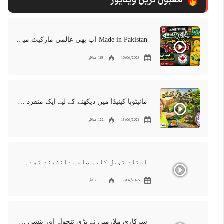
Made in Pakistan اب بھی عالمی مارکیٹ میں موجود | پاکستانی برآمدات کو درپیش چیلنجز
10/06/2026
183 مناظر
مانیٹوبا کینیڈا میں دیکھنے کے لیے ایک منفرد جگہ | ویسٹ مین ریپٹائل گارڈن | رینگنے والے جانوروں کی 300 مختلف اقسام
13/06/2026
122 مناظر
استاد تجمل کلیم صاحب دانشمند تھے۔ ایک عظیم دوست، معروف شاعر اور گلوکار۔ ہمیں اس کی کمی محسوس ہوتی ہے
19/06/2025
111 مناظر
سرکاری ملازمین نے بڑی تنخواہ اور پنشن میں کٹوتیوں کو مسترد کر دیا | دارالحکومت میں احتجاجی مظاہرہ اردو کینیڈا