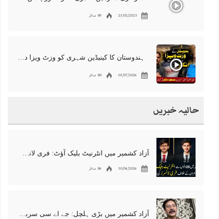
23/02/2025
89 مناظر
ہندوستان کا کینیڈین شہری کو وزٹ ویزا دینے سے انکار، مسعود عالم کی کہانی
03/07/2026
80 مناظر
حالیہ خبریں
آزاد کشمیر میں انٹرنیٹ بلیک آؤٹ: فری لانسرز کا معاشی قتل، احتجاج شروع
30/06/2026
86 مناظر
آزاد کشمیر میں بڑی ہلچل: جے اے سی سربراہ شوکت نواز میر کی گرفتاری، دھرنا جاری