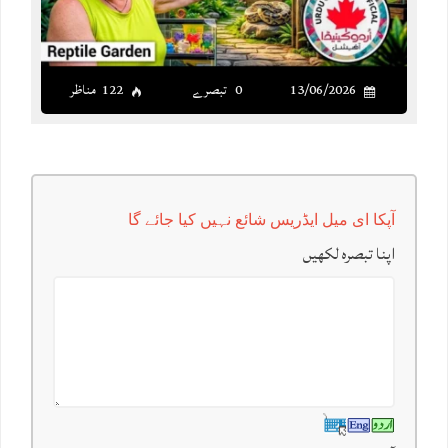
13/06/2026
0 تبصرے
122 مناظر
آپکا ای میل ایڈریس شائع نہیں کیا جائے گا
اپنا تبصرہ لکھیں