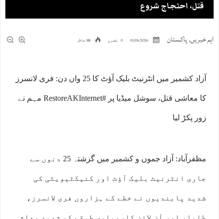
قتل، احتجاج شروع
اہم خبریں
,
پاکستان
30/06/2026
0 تبصرے
88 مناظر
آزاد کشمیر میں انٹرنیٹ بلیک آؤٹ کا 25 واں دن: فری لانسرز
کا معاشی قتل، سوشل میڈیا پر #RestoreAKInternet مہم نے
زور پکڑ لیا
مظفرآباد: آزاد جموں و کشمیر میں گزشتہ 25 دنوں سے
جاری انٹرنیٹ بلیک آؤٹ اور کنیکٹیویٹی کی
شدید پابندیوں نے خطے کے ہزاروں فری لانسرز،
طلباء اور آن لائن کاروباری طبقے کو شدید معاشی