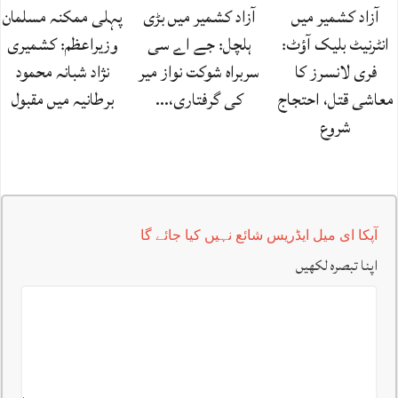
آزاد کشمیر میں
آزاد کشمیر میں بڑی
پہلی ممکنہ مسلمان
انٹرنیٹ بلیک آؤٹ:
ہلچل: جے اے سی
وزیراعظم: کشمیری
فری لانسرز کا
سربراہ شوکت نواز میر
نژاد شبانہ محمود
معاشی قتل، احتجاج
کی گرفتاری،…
برطانیہ میں مقبول
شروع
آپکا ای میل ایڈریس شائع نہیں کیا جائے گا
اپنا تبصرہ لکھیں