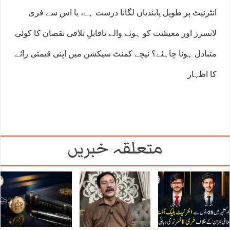
انٹرنیٹ پر طویل پابندیاں لگانا درست ہے، یا اس سے فری
لانسرز اور معیشت کو ہونے والے ناقابلِ تلافی نقصان کا کوئی
متبادل ہونا چاہئے؟ نیچے کمنٹ سیکشن میں اپنی قیمتی رائے
کا اظہار
متعلقہ خبریں