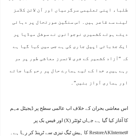
طلباء اپنی تعلیمی سرگرمیاں اور آن لائن کلاسز
لینے سے قاصر ہیں۔ اس سنگین صورتحال پر دہائی
دیتے ہوئے کشمیری نوجوانوں نے سوشل میڈیا پر
ایک جذباتی اپیل جاری کی ہے جس میں کہا گیا ہے
کہ “آزاد کشمیر کے فری لانسرز معاشی طور پر مر
رہے ہیں، خدا کے لیے ہمارے حال پر رحم کیا جائے
اور ہماری آواز بنیں”۔
اس معاشی بحران کے خلاف اب عالمی سطح پر ڈیجیٹل مہم
کا آغاز کیا گیا ہے جہاں ٹوئٹر (X) اور فیس بک پر
#RestoreAKInternet کا ہیش ٹیگ تیزی سے ٹرینڈ کر رہا ہے۔