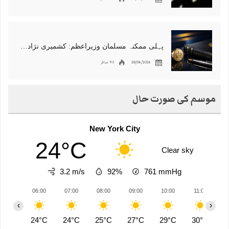
پہلی ممکنہ مسلمان وزیراعظم: کشمیری نژاد شبانہ محمود برطانیہ میں مقبول
28/06/2026
95 مناظر
موسم کی صورت حال
New York City
24°C
Clear sky
3.2 m/s
92%
761
mmHg
06:00
07:00
08:00
09:00
10:00
11:00
1
‹
›
24°C
24°C
25°C
27°C
29°C
30°C
3