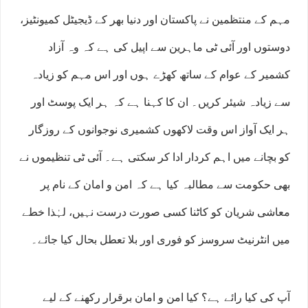
مہم کے منتظمین نے پاکستان اور دنیا بھر کے ڈیجیٹل کمیونٹیز،
دوستوں اور آئی ٹی ماہرین سے اپیل کی ہے کہ وہ آزاد
کشمیر کے عوام کے ساتھ کھڑے ہوں اور اس مہم کو زیادہ
سے زیادہ شیئر کریں۔ ان کا کہنا ہے کہ ہر ایک پوسٹ اور
ہر ایک آواز اس وقت لاکھوں کشمیری نوجوانوں کے روزگار
کو بچانے میں اہم کردار ادا کر سکتی ہے۔ آئی ٹی تنظیموں نے
بھی حکومت سے مطالبہ کیا ہے کہ امن و امان کے نام پر
معاشی شریان کو کاٹنا کسی صورت درست نہیں، لہٰذا خطے
میں انٹرنیٹ سروسز کو فوری اور بلا تعطل بحال کیا جائے۔
آپ کی کیا رائے ہے؟ کیا امن و امان برقرار رکھنے کے لیے