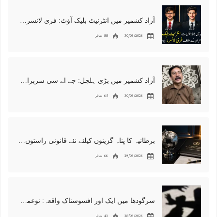
آزاد کشمیر میں انٹرنیٹ بلیک آؤٹ: فری لانسرز کا معاشی قتل، احتجاج شروع
30/06/2026
88 مناظر
آزاد کشمیر میں بڑی ہلچل: جے اے سی سربراہ شوکت نواز میر کی گرفتاری، دھرنا جاری
30/06/2026
65 مناظر
برطانیہ کا پناہ گزینوں کیلئے نئے قانونی راستوں اور اسپانسر شپ نظام کا اعلان
29/06/2026
66 مناظر
سرگودھا میں ایک اور افسوسناک واقعہ: نوعمر لڑکے سے مبینہ زیادتی، مقدمہ درج
28/06/2026
43 مناظر