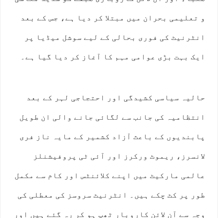
و تعلیمی بحران میں مبتلا کر دیا ہے، جس کے بعد
انٹرنیٹ کی فوری بحالی کے لیے سوشل میڈیا پر
ایک بہت بڑی عوامی مہم کا آغاز کر دیا گیا ہے۔
حالیہ سیاسی کشیدگی اور احتجاجی لہر کے بعد
انتظامیہ کی جانب سے لگائی جانے والی ان طویل
پابندیوں کے باعث آزاد کشمیر کے مایہ ناز فری
لانسرز، ریموٹ ورکرز اور آئی ٹی پروفیشنلز
عالمی مارکیٹ میں اپنے کلائنٹس اور کام سے مکمل
طور پر کٹ چکے ہیں۔ انٹرنیٹ سروسز کی معطلی کی
وجہ سے آن لائن کاروبار ٹھپ ہو کر رہ گئے ہیں اور