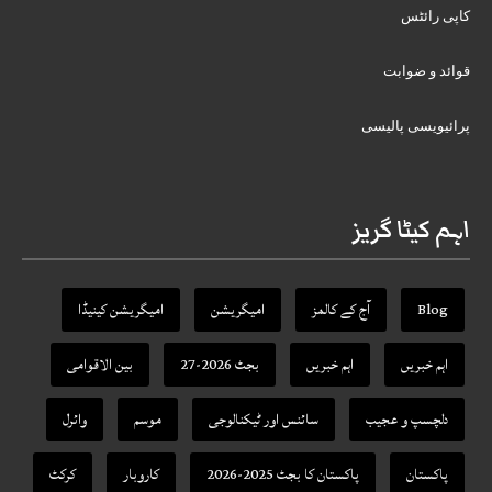
کاپی رائٹس
قوائد و ضوابت
پرائیویسی پالیسی
اہم کیٹا گریز
Blog
آج کے کالمز
امیگریشن
امیگریشن کینیڈا
اہم خبریں
اہم خبریں
بجٹ 2026-27
بین الاقوامی
دلچسپ و عجیب
سائنس اور ٹیکنالوجی
موسم
وائرل
پاکستان
پاکستان کا بجٹ 2025-2026
کاروبار
کرکٹ