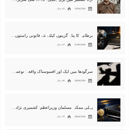
30/06/2026
62 مناظر
برطانیہ کا پناہ گزینوں کیلئے نئے قانونی راستوں اور اسپانسر شپ نظام کا اعلان
29/06/2026
63 مناظر
سرگودھا میں ایک اور افسوسناک واقعہ: نوعمر لڑکے سے مبینہ زیادتی، مقدمہ درج
28/06/2026
40 مناظر
پہلی ممکنہ مسلمان وزیراعظم: کشمیری نژاد شبانہ محمود برطانیہ میں مقبول
28/06/2026
92 مناظر