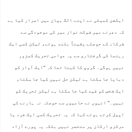
ایکشن کمیٹی نے اپنے الگ بیان میں اصرار کیا ہے
کہ دھرنے میں شوکت نواز میر کی موجودگی سے
شرکاء کے حوصلے یقیناً بلند ہوتے، لیکن کسی ایک
رہنما کی گرفتاری سے یہ عوامی تحریک کمزور
نہیں ہوگی۔ گروپ کا کہنا تھا کہ “ایک آواز کو
دبایا جا سکتا ہے لیکن حل نہیں کیا جا سکتا،
ایک شخص کو قید کیا جا سکتا ہے لیکن تحریک کو
نہیں۔” انہوں نے حامیوں سے حوصلہ نہ ہارنے کی
اپیل کرتے ہوئے کہا کہ یہ تحریک کسی ایک فرد یا
مرکزی ارکان پر منحصر نہیں بلکہ یہ پورے آزاد