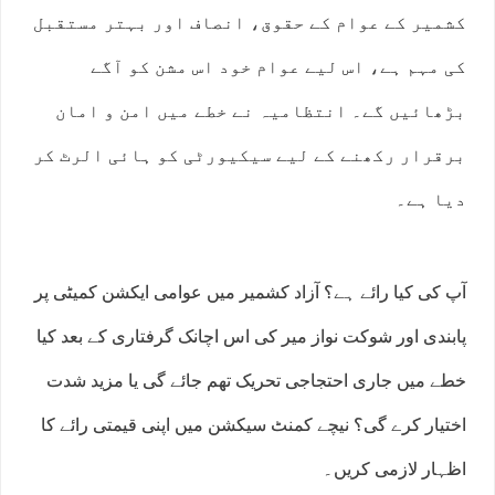
کشمیر کے عوام کے حقوق، انصاف اور بہتر مستقبل
کی مہم ہے، اس لیے عوام خود اس مشن کو آگے
بڑھائیں گے۔ انتظامیہ نے خطے میں امن و امان
برقرار رکھنے کے لیے سیکیورٹی کو ہائی الرٹ کر
دیا ہے۔
آپ کی کیا رائے ہے؟ آزاد کشمیر میں عوامی ایکشن کمیٹی پر
پابندی اور شوکت نواز میر کی اس اچانک گرفتاری کے بعد کیا
خطے میں جاری احتجاجی تحریک تھم جائے گی یا مزید شدت
اختیار کرے گی؟ نیچے کمنٹ سیکشن میں اپنی قیمتی رائے کا
اظہار لازمی کریں۔