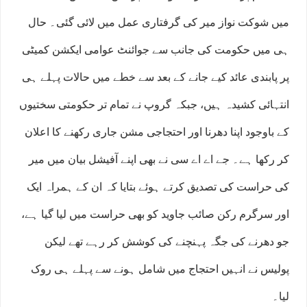
میں شوکت نواز میر کی گرفتاری عمل میں لائی گئی۔ حال
ہی میں حکومت کی جانب سے جوائنٹ عوامی ایکشن کمیٹی
پر پابندی عائد کیے جانے کے بعد سے خطے میں حالات پہلے ہی
انتہائی کشیدہ ہیں، جبکہ گروپ نے تمام تر حکومتی سختیوں
کے باوجود اپنا دھرنا اور احتجاجی مشن جاری رکھنے کا اعلان
کر رکھا ہے۔ جے اے اے سی نے بھی اپنے آفیشل بیان میں میر
کی حراست کی تصدیق کرتے ہوئے بتایا کہ ان کے ہمراہ ایک
اور سرگرم رکن صائب جاوید کو بھی حراست میں لیا گیا ہے،
جو دھرنے کی جگہ پہنچنے کی کوشش کر رہے تھے لیکن
پولیس نے انہیں احتجاج میں شامل ہونے سے پہلے ہی روک
لیا۔