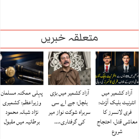
متعلقہ خبریں
آزاد کشمیر میں
آزاد کشمیر میں بڑی
پہلی ممکنہ مسلمان
انٹرنیٹ بلیک آؤٹ:
ہلچل: جے اے سی
وزیراعظم: کشمیری
فری لانسرز کا
سربراہ شوکت نواز میر
نژاد شبانہ محمود
معاشی قتل، احتجاج
کی گرفتاری،…
برطانیہ میں مقبول
شروع