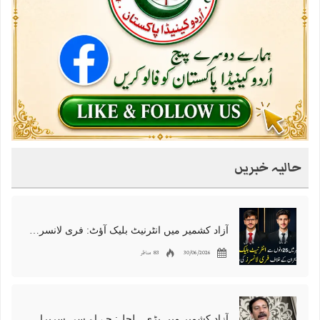
حالیہ خبریں
آزاد کشمیر میں انٹرنیٹ بلیک آؤٹ: فری لانسرز کا معاشی قتل، احتجاج شروع
30/06/2026
83 مناظر
آزاد کشمیر میں بڑی ہلچل: جے اے سی سربراہ شوکت نواز میر کی گرفتاری، دھرنا جاری