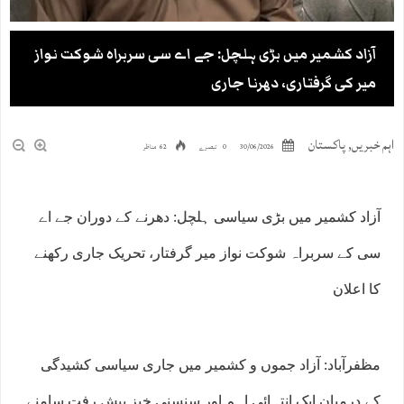
آزاد کشمیر میں بڑی ہلچل: جے اے سی سربراہ شوکت نواز
میر کی گرفتاری، دھرنا جاری
اہم خبریں
,
پاکستان
30/06/2026
0 تبصرے
62 مناظر
آزاد کشمیر میں بڑی سیاسی ہلچل: دھرنے کے دوران جے اے
سی کے سربراہ شوکت نواز میر گرفتار، تحریک جاری رکھنے
کا اعلان
مظفرآباد: آزاد جموں و کشمیر میں جاری سیاسی کشیدگی
کے درمیان ایک انتہائی اہم اور سنسنی خیز پیش رفت سامنے