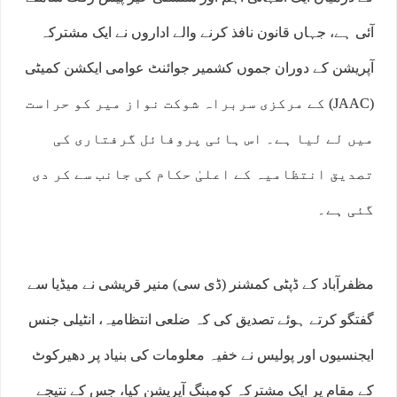
آئی ہے، جہاں قانون نافذ کرنے والے اداروں نے ایک مشترکہ
آپریشن کے دوران جموں کشمیر جوائنٹ عوامی ایکشن کمیٹی
(JAAC) کے مرکزی سربراہ شوکت نواز میر کو حراست
میں لے لیا ہے۔ اس ہائی پروفائل گرفتاری کی
تصدیق انتظامیہ کے اعلیٰ حکام کی جانب سے کر دی
گئی ہے۔
مظفرآباد کے ڈپٹی کمشنر (ڈی سی) منیر قریشی نے میڈیا سے
گفتگو کرتے ہوئے تصدیق کی کہ ضلعی انتظامیہ، انٹیلی جنس
ایجنسیوں اور پولیس نے خفیہ معلومات کی بنیاد پر دھیرکوٹ
کے مقام پر ایک مشترکہ کومبنگ آپریشن کیا، جس کے نتیجے