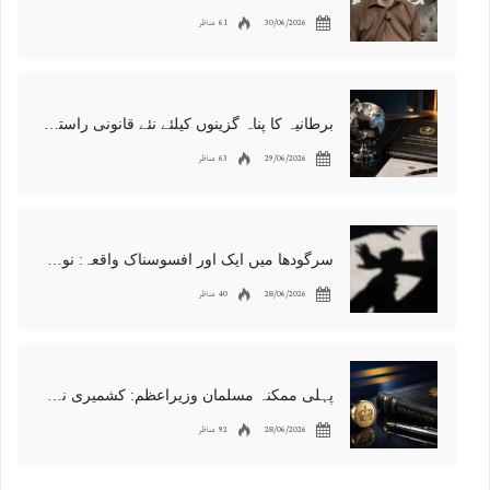
30/06/2026
61 مناظر
برطانیہ کا پناہ گزینوں کیلئے نئے قانونی راستوں اور اسپانسر شپ نظام کا اعلان
29/06/2026
63 مناظر
سرگودھا میں ایک اور افسوسناک واقعہ: نوعمر لڑکے سے مبینہ زیادتی، مقدمہ درج
28/06/2026
40 مناظر
پہلی ممکنہ مسلمان وزیراعظم: کشمیری نژاد شبانہ محمود برطانیہ میں مقبول
28/06/2026
92 مناظر