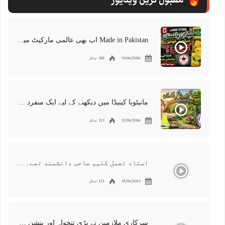
Made in Pakistan اب بھی عالمی مارکیٹ میں موجود | پاکستانی برآمدات کو درپیش چیلنجز
10/06/2026
182 مناظر
مانیٹوبا کینیڈا میں دیکھنے کے لیے ایک منفرد جگہ | ویسٹ مین ریپٹائل گارڈن | رینگنے والے جانوروں کی 300 مختلف اقسام
13/06/2026
121 مناظر
استاد تجمل کلیم صاحب دانشمند تھے۔ ایک عظیم دوست، معروف شاعر اور گلوکار۔ ہمیں اس کی کمی محسوس ہوتی ہے
19/06/2025
111 مناظر
سرکاری ملازمین نے بڑی تنخواہ اور پنشن میں کٹوتیوں کو مسترد کر دیا | دارالحکومت میں احتجاجی مظاہرہ اردو کینیڈا