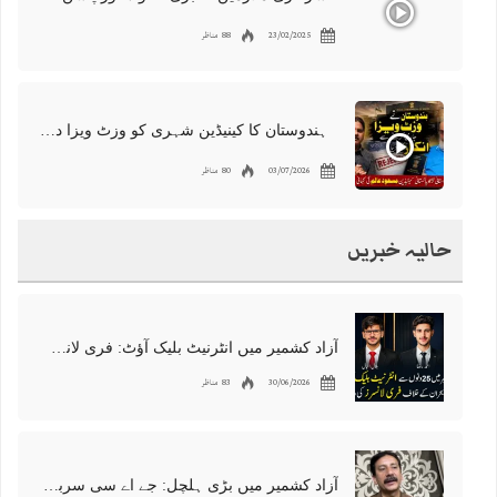
23/02/2025
88 مناظر
ہندوستان کا کینیڈین شہری کو وزٹ ویزا دینے سے انکار، مسعود عالم کی کہانی
03/07/2026
80 مناظر
حالیہ خبریں
آزاد کشمیر میں انٹرنیٹ بلیک آؤٹ: فری لانسرز کا معاشی قتل، احتجاج شروع
30/06/2026
83 مناظر
آزاد کشمیر میں بڑی ہلچل: جے اے سی سربراہ شوکت نواز میر کی گرفتاری، دھرنا جاری