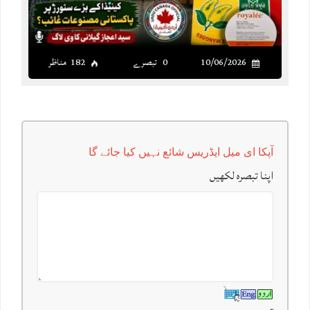
10/06/2026
0 تبصرے
182 مناظر
آپکا ای میل ایڈریس شائع نہیں کیا جائے گا
اپنا تبصرہ لکھیں