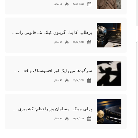
30/06/2026
65 مناظر
برطانیہ کا پناہ گزینوں کیلئے نئے قانونی راستوں اور اسپانسر شپ نظام کا اعلان
29/06/2026
66 مناظر
سرگودھا میں ایک اور افسوسناک واقعہ: نوعمر لڑکے سے مبینہ زیادتی، مقدمہ درج
28/06/2026
43 مناظر
پہلی ممکنہ مسلمان وزیراعظم: کشمیری نژاد شبانہ محمود برطانیہ میں مقبول
28/06/2026
95 مناظر