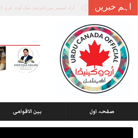
اہم خبریں
-
صفحہ اول
بین الاقوامی