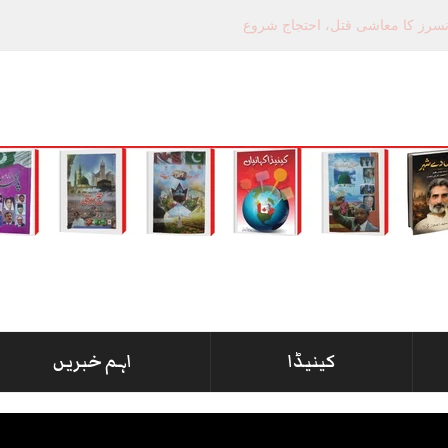
کینیڈا
اہم خبریں