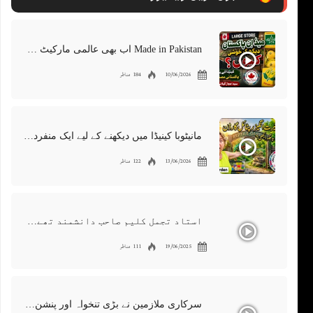
Made in Pakistan اب بھی عالمی مارکیٹ میں موجود | پاکستانی برآمدات کو درپیش چیلنجز
10/06/2026
184 مناظر
مانیٹوبا کینیڈا میں دیکھنے کے لیے ایک منفرد جگہ | ویسٹ مین ریپٹائل گارڈن | رینگنے والے جانوروں کی 300 مختلف اقسام
13/06/2026
122 مناظر
استاد تجمل کلیم صاحب دانشمند تھے۔ ایک عظیم دوست، معروف شاعر اور گلوکار۔ ہمیں اس کی کمی محسوس ہوتی ہے
19/06/2025
111 مناظر
سرکاری ملازمین نے بڑی تنخواہ اور پنشن میں کٹوتیوں کو مسترد کر دیا | دارالحکومت میں احتجاجی مظاہرہ اردو کینیڈا