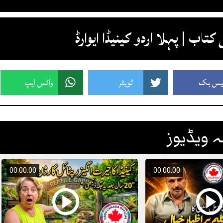
تاب | پہلا اردو کینیڈا ایوارڈ
یس بک
ٹویٹر
واٹس ایپ
 ویڈیوز
00:00:00
00:00:00