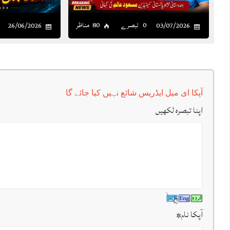
0 تبصرے
80 مناظر
26/06/2026
03/07/2026
آپکا ای میل ایڈریس شائع نہیں کیا جائے گا
اپنا تبصرہ لکھیں
آپکا نام
*