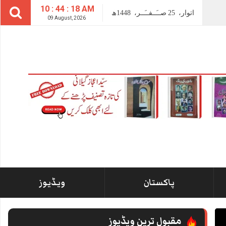
10 : 44 : 18 AM
اتوار،
25
صــَــفــَــر،
1448ھ
09 August, 2026
پاکستان
ویڈیوز
مقبول ترین ویڈیوز