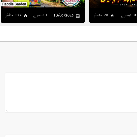
0 تبصرے
20 مناظر
0 تبصرے
122 مناظر
13/06/2026