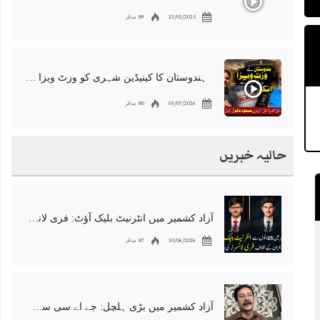
23/02/2025
89 مناظر
ہندوستان کا کینیڈین شہری کو وزٹ ویزا دینے سے انکار، مسعود عالم کی کہانی
03/07/2026
80 مناظر
حالیہ خبریں
آزاد کشمیر میں انٹرنیٹ بلیک آؤٹ: فری لانسرز کا معاشی قتل، احتجاج شروع
30/06/2026
87 مناظر
آزاد کشمیر میں بڑی ہلچل: جے اے سی سربراہ شوکت نواز میر کی گرفتاری، دھرنا جاری