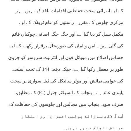
کے لیے انتہائی سخت حفاظتی اقدامات نافذ کیے ہیں۔ ہر
مرکزی جلوس کے مقررہ راستوں کو عام ٹریفک کے لیے
مکمل سیل کر دیا گیا ہے اور جگہ جگہ اضافی چوکیاں قائم
کی گئی ہیں۔ امن و امان کی صورتحال برقرار رکھنے کے لیے
حساس اضلاع میں موبائل فون اور انٹرنیٹ سروسز کو جزوی
طور پر معطل رکھا گیا ہے، جبکہ دفعہ 144 کے تحت اسلحے
کی عوامی نمائش اور موٹر سائیکل کی ڈبل سواری پر سخت
پابندی عائد ہے۔ پنجاب کے انسپکٹر جنرل (IG) کے مطابق،
صرف صوبہ پنجاب میں مجالس اور جلوسوں کی حفاظت کے
لیے 1 لاکھ سے زائد پولیس افسران اور اہلکار
فرائض انجام دے رہے ہیں۔