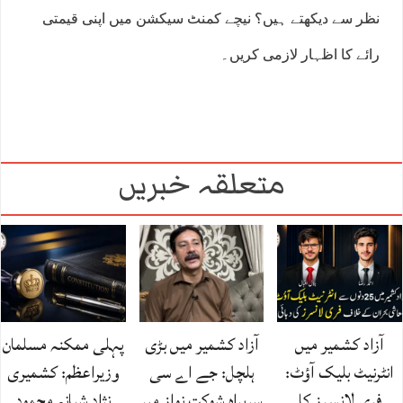
نظر سے دیکھتے ہیں؟ نیچے کمنٹ سیکشن میں اپنی قیمتی
رائے کا اظہار لازمی کریں۔
متعلقہ خبریں
آزاد کشمیر میں
آزاد کشمیر میں بڑی
پہلی ممکنہ مسلمان
انٹرنیٹ بلیک آؤٹ:
ہلچل: جے اے سی
وزیراعظم: کشمیری
فری لانسرز کا
سربراہ شوکت نواز میر
نژاد شبانہ محمود