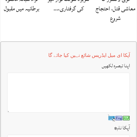
معاشی قتل، احتجاج
کی گرفتاری،…
برطانیہ میں مقبول
شروع
آپکا ای میل ایڈریس شائع نہیں کیا جائے گا
اپنا تبصرہ لکھیں
آپکا نام
*