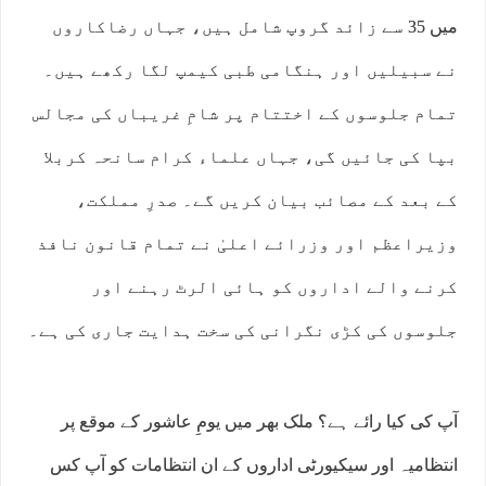
میں 35 سے زائد گروپ شامل ہیں، جہاں رضاکاروں
نے سبیلیں اور ہنگامی طبی کیمپ لگا رکھے ہیں۔
تمام جلوسوں کے اختتام پر شامِ غریباں کی مجالس
بپا کی جائیں گی، جہاں علماء کرام سانحہ کربلا
کے بعد کے مصائب بیان کریں گے۔ صدرِ مملکت،
وزیراعظم اور وزرائے اعلیٰ نے تمام قانون نافذ
کرنے والے اداروں کو ہائی الرٹ رہنے اور
جلوسوں کی کڑی نگرانی کی سخت ہدایت جاری کی ہے۔
آپ کی کیا رائے ہے؟ ملک بھر میں یومِ عاشور کے موقع پر
انتظامیہ اور سیکیورٹی اداروں کے ان انتظامات کو آپ کس