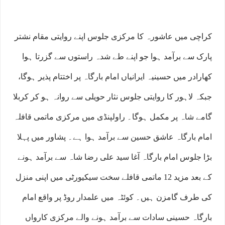
کراچی میں عاشورہ کا مرکزی جلوس اپنے روایتی مقام نشتر
پارک سے برآمد ہوا جو اپنے طے شدہ راستوں سے گزرتا ہوا
کھارادر میں حسینیہ ایرانیاں امام بارگاہ پر اختتام پذیر ہوگا،
جبکہ لاہور کا روایتی جلوس نثار حویلی سے روانہ ہو کر کربلا
گامے شاہ پر مکمل ہوگا۔ راولپنڈی میں مرکزی ماتمی قافلہ
امام بارگاہ عاشق حسین سے برآمد ہوا ہے۔ پشاور میں پہلا
بڑا جلوس امام بارگاہ آغا سید علی رضا شاہ سے برآمد ہونے
کے بعد مزید 12 ماتمی قافلے سخت سیکیورٹی میں اپنی منزل
کی طرف گامزن ہیں۔ کوئٹہ میں علمدار روڈ پر واقع امام
بارگاہ حسینی سادات سے برآمد ہونے والے مرکزی کارواں