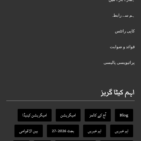
ہم سے رابطہ
کاپی رائٹس
قوائد و ضوابت
پرائیویسی پالیسی
اہم کیٹا گریز
Blog
آج کے کالمز
امیگریشن
امیگریشن کینیڈا
اہم خبریں
اہم خبریں
بجٹ 2026-27
بین الاقوامی