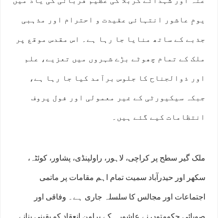
عنہ اور شہدائے کربلا کی عظیم قربانی کی یاد میں
یومِ عاشور انتہائی عقیدت و احترام اور مذہبی
جذبے کے ساتھ منایا جا رہا ہے۔ اس مقدس موقع پر
ملک کے تمام چھوٹے بڑے شہروں میں تعزیے، علم
اور ذوالجناح کا جلوس برآمد کیا جا رہا ہے،
جبکہ سیکیورٹی کے غیر معمولی اور فول پروف
انتظامات کیے گئے ہیں۔
ملک گیر سطح پر کراچی، لاہور، راولپنڈی، پشاور، کوئٹہ،
سکھر اور حیدرآباد سمیت تمام اہم مقامات پر ماتمی
اجتماعات اور مجالس کا سلسلہ جاری ہے۔ وفاقی اور
صوبائی حکومتوں نے عاشورہ کے پرامن انعقاد کو یقینی بنانے