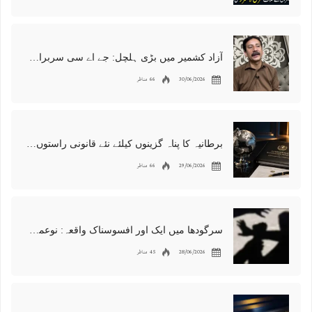
آزاد کشمیر میں بڑی ہلچل: جے اے سی سربراہ شوکت نواز میر کی گرفتاری، دھرنا جاری
30/06/2026
66 مناظر
برطانیہ کا پناہ گزینوں کیلئے نئے قانونی راستوں اور اسپانسر شپ نظام کا اعلان
29/06/2026
66 مناظر
سرگودھا میں ایک اور افسوسناک واقعہ: نوعمر لڑکے سے مبینہ زیادتی، مقدمہ درج
28/06/2026
45 مناظر