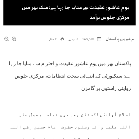
یومِ عاشور عقیدت سے منایا جا رہا ہے: ملک بھر میں
مرکزی جلوس برآمد
اہم خبریں
,
پاکستان
26/06/2026
0 تبصرے
21 مناظر
پاکستان بھر میں یومِ عاشور عقیدت و احترام سے منایا جا رہا
ہے: سیکیورٹی کے انتہائی سخت انتظامات، مرکزی جلوس
روایتی راستوں پر گامزن
اسلام آباد: پاکستان بھر میں نواسہ رسول صلی
اللہ علیہ وآلہ وسلم، حضرت امام حسین رضی اللہ