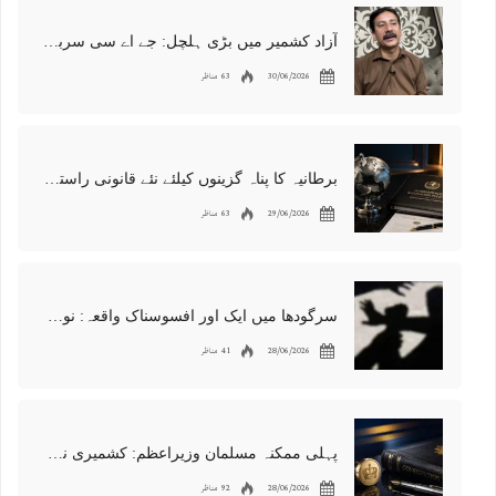
آزاد کشمیر میں بڑی ہلچل: جے اے سی سربراہ شوکت نواز میر کی گرفتاری، دھرنا جاری
30/06/2026
63 مناظر
برطانیہ کا پناہ گزینوں کیلئے نئے قانونی راستوں اور اسپانسر شپ نظام کا اعلان
29/06/2026
63 مناظر
سرگودھا میں ایک اور افسوسناک واقعہ: نوعمر لڑکے سے مبینہ زیادتی، مقدمہ درج
28/06/2026
41 مناظر
پہلی ممکنہ مسلمان وزیراعظم: کشمیری نژاد شبانہ محمود برطانیہ میں مقبول
28/06/2026
92 مناظر