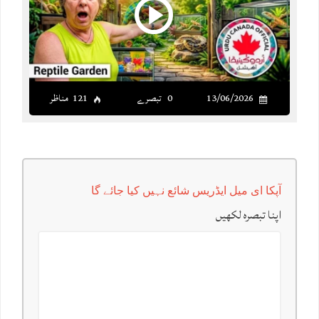
13/06/2026
0 تبصرے
121 مناظر
آپکا ای میل ایڈریس شائع نہیں کیا جائے گا
اپنا تبصرہ لکھیں