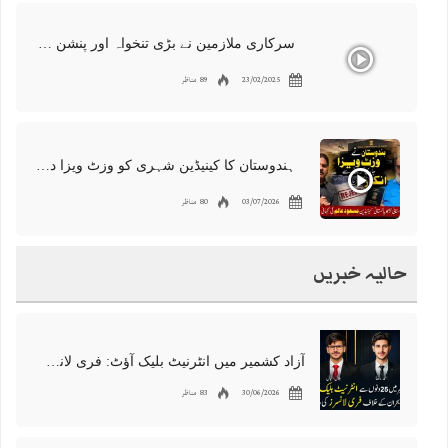
سرکاری ملازمین نے بڑی تنخواہ اور پنشن میں کٹوتیوں کو مسترد کر دیا | دارالحکومت میں احتجاجی مظاہرہ اردو کینیڈا
23/02/2025
89 مناظر
ہندوستان کا کینیڈین شہری کو وزٹ ویزا دینے سے انکار، مسعود عالم کی کہانی
03/07/2026
80 مناظر
حالیہ خبریں
آزاد کشمیر میں انٹرنیٹ بلیک آؤٹ: فری لانسرز کا معاشی قتل، احتجاج شروع
30/06/2026
83 مناظر