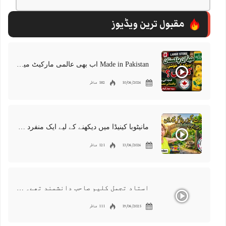
مقبول ترین ویڈیوز
Made in Pakistan اب بھی عالمی مارکیٹ میں موجود | پاکستانی برآمدات کو درپیش چیلنجز
10/06/2026
182 مناظر
مانیٹوبا کینیڈا میں دیکھنے کے لیے ایک منفرد جگہ | ویسٹ مین ریپٹائل گارڈن | رینگنے والے جانوروں کی 300 مختلف اقسام
13/06/2026
121 مناظر
استاد تجمل کلیم صاحب دانشمند تھے۔ ایک عظیم دوست، معروف شاعر اور گلوکار۔ ہمیں اس کی کمی محسوس ہوتی ہے
19/06/2025
111 مناظر