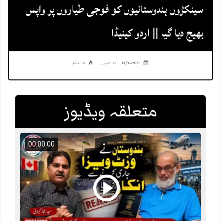
سینکڑوں ہندوستانیوں کو فوجی طیاروں پر واپس
بھیج دیا گیا || اردو کینیڈا
13/02/2025
0 تبصرے
35 مناظر
متعلقہ ویڈیوز
00:00:00