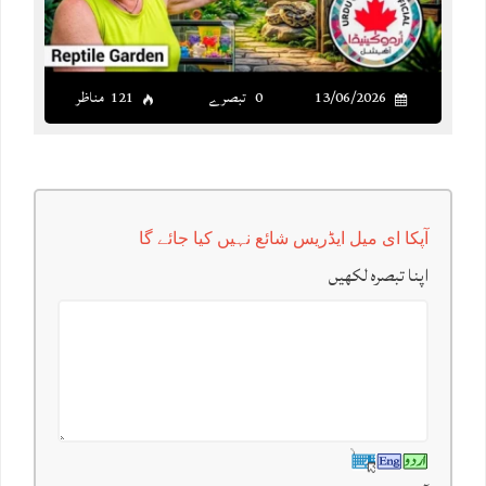
13/06/2026
0 تبصرے
121 مناظر
آپکا ای میل ایڈریس شائع نہیں کیا جائے گا
اپنا تبصرہ لکھیں