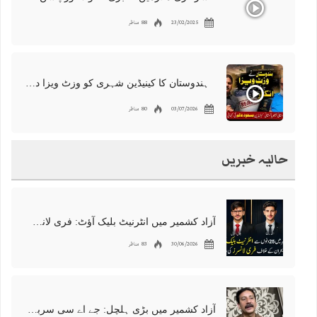
23/02/2025
88 مناظر
ہندوستان کا کینیڈین شہری کو وزٹ ویزا دینے سے انکار، مسعود عالم کی کہانی
03/07/2026
80 مناظر
حالیہ خبریں
آزاد کشمیر میں انٹرنیٹ بلیک آؤٹ: فری لانسرز کا معاشی قتل، احتجاج شروع
30/06/2026
83 مناظر
آزاد کشمیر میں بڑی ہلچل: جے اے سی سربراہ شوکت نواز میر کی گرفتاری، دھرنا جاری