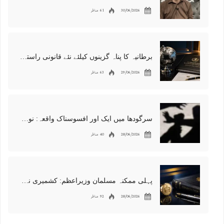
30/06/2026
61 مناظر
برطانیہ کا پناہ گزینوں کیلئے نئے قانونی راستوں اور اسپانسر شپ نظام کا اعلان
29/06/2026
63 مناظر
سرگودھا میں ایک اور افسوسناک واقعہ: نوعمر لڑکے سے مبینہ زیادتی، مقدمہ درج
28/06/2026
40 مناظر
پہلی ممکنہ مسلمان وزیراعظم: کشمیری نژاد شبانہ محمود برطانیہ میں مقبول
28/06/2026
92 مناظر