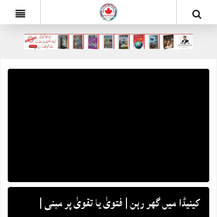
کینیڈا میں گھر رہن | فتویٰ یا تقویٰ پر مبنی |