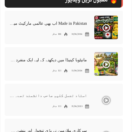
Made in Pakistan اب بھی عالمی مارکیٹ میں موجود | پاکستانی برآمدات کو درپیش چیلنجز
10/06/2026
182 مناظر
مانیٹوبا کینیڈا میں دیکھنے کے لیے ایک منفرد جگہ | ویسٹ مین ریپٹائل گارڈن | رینگنے والے جانوروں کی 300 مختلف اقسام
13/06/2026
121 مناظر
استاد تجمل کلیم صاحب دانشمند تھے۔ ایک عظیم دوست، معروف شاعر اور گلوکار۔ ہمیں اس کی کمی محسوس ہوتی ہے
19/06/2025
111 مناظر
سرکاری ملازمین نے بڑی تنخواہ اور پنشن میں کٹوتیوں کو مسترد کر دیا | دارالحکومت میں احتجاجی مظاہرہ اردو کینیڈا