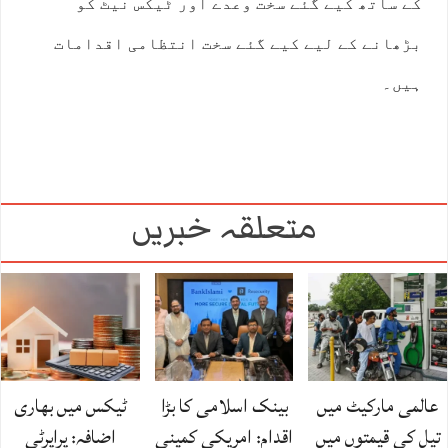
کے ساتھ کیے گئے سخت وعدے اور ٹیکس نیٹ کو
بڑھانے کے لیے کیے گئے سخت انتظامی اقدامات
ہیں۔
متعلقہ خبریں
عالمی مارکیٹ میں
بینک اسلامی کا بڑا
ٹیکس میں بھاری
تیل کی قیمتوں میں
اقدام: امریکی کمپنی
اضافہ: پراپرٹی