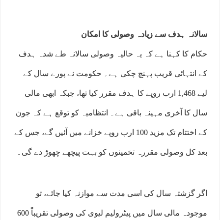
سالانہ ہدف سے زیادہ وصولی کا امکان
حکام کا کہنا ہے کہ یہ حالیہ وصولی سالانہ طے شدہ ہدف
کے انتہائی قریب پہنچ چکی ہے۔ حکومت نے پورے سال کے
لیے 1,468 ارب روپے کا ہدف مقرر کیا تھا، جبکہ ابھی مالی
سال کا آخری مہینہ باقی ہے۔ انتظامیہ کو توقع ہے کہ جون
کے اختتام تک مزید 100 ارب روپے خزانے میں آئیں گے، جس کے
بعد کل وصولی مقررہ تخمینوں کو بہت پیچھے چھوڑ دے گی۔
اگر گزشتہ سال کی اسی مدت سے موازنہ کیا جائے، تو
موجودہ مالی سال میں پیٹرولیم لیوی کی وصولی تقریباً 600