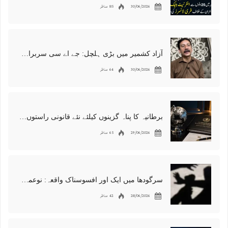
30/06/2026
85 مناظر
آزاد کشمیر میں بڑی ہلچل: جے اے سی سربراہ شوکت نواز میر کی گرفتاری، دھرنا جاری
30/06/2026
64 مناظر
برطانیہ کا پناہ گزینوں کیلئے نئے قانونی راستوں اور اسپانسر شپ نظام کا اعلان
29/06/2026
65 مناظر
سرگودھا میں ایک اور افسوسناک واقعہ: نوعمر لڑکے سے مبینہ زیادتی، مقدمہ درج
28/06/2026
42 مناظر