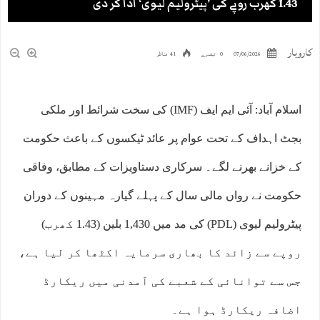
1.43 کھرب روپے کی ’پیٹرولیم لیوی‘ ادا کر دی
کاروبار
07/06/2026
0 تبصرے
41 مناظر
اسلام آباد: آئی ایم ایف (IMF) کی سخت شرائط اور ملکی
بجٹ اہداف کے تحت عوام پر عائد ٹیکسوں کے باعث حکومت
کے خزانے بھرنے لگے۔ سرکاری دستاویزات کے مطابق، وفاقی
حکومت نے رواں مالی سال کے پہلے گیارہ مہینوں کے دوران
پیٹرولیم لیوی (PDL) کی مد میں 1,430 بلین (1.43 کھرب)
روپے سے زائد کا بھاری سرمایہ اکٹھا کر لیا ہے،
جس سے توانائی کے شعبے کی آمدنی میں ریکارڈ
اضافہ ریکارڈ ہوا ہے۔