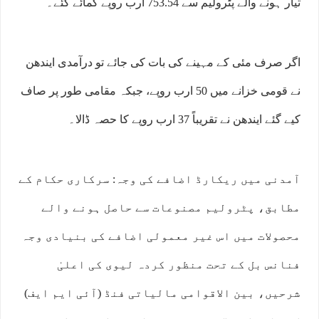
تیار ہونے والے پٹرولیم سے 753.54 ارب روپے کمائے گئے۔
اگر صرف مئی کے مہینے کی بات کی جائے تو درآمدی ایندھن
نے قومی خزانے میں 50 ارب روپے، جبکہ مقامی طور پر صاف
کیے گئے ایندھن نے تقریباً 37 ارب روپے کا حصہ ڈالا۔
آمدنی میں ریکارڈ اضافے کی وجہ: سرکاری حکام کے
مطابق، پٹرولیم مصنوعات سے حاصل ہونے والے
محصولات میں اس غیر معمولی اضافے کی بنیادی وجہ
فنانس بل کے تحت منظور کردہ لیوی کی اعلیٰ
شرحیں، بین الاقوامی مالیاتی فنڈ (آئی ایم ایف)