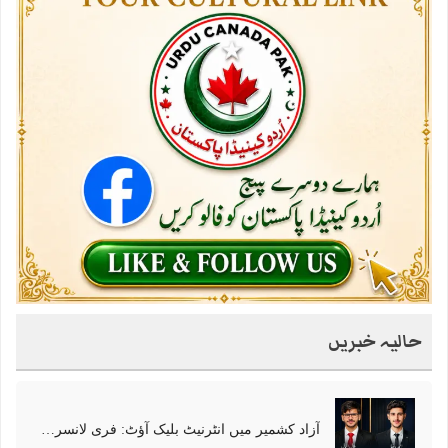
حالیہ خبریں
آزاد کشمیر میں انٹرنیٹ بلیک آؤٹ: فری لانسرز کا معاشی قتل، احتجاج شروع