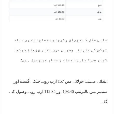
مالی سال کے دوران پٹرولیم مصنوعات پر عائد
ٹیکس کی ماہانہ وصولی میں اتار چڑھاؤ دیکھا
گیا، جس کے اہم اعداد و شمار درج ذیل ہیں:
ابتدائی مہینے: جولائی میں 157 ارب روپے جبکہ اگست اور
ستمبر میں بالترتیب 103.46 اور 112.85 ارب روپے وصول کیے
گئے۔