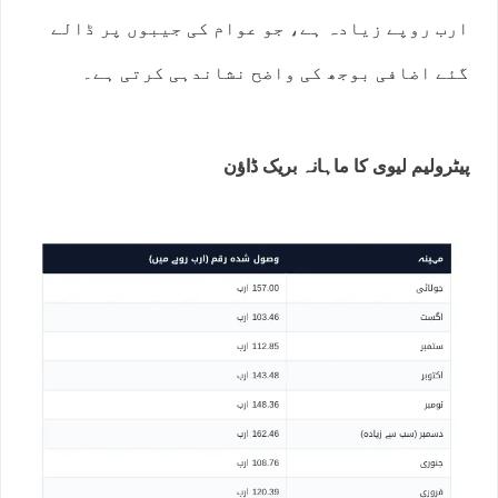
ارب روپے زیادہ ہے، جو عوام کی جیبوں پر ڈالے
گئے اضافی بوجھ کی واضح نشاندہی کرتی ہے۔
پیٹرولیم لیوی کا ماہانہ بریک ڈاؤن