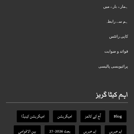
ہمارے بارے میں
ہم سے رابطہ
کاپی رائٹس
قوائد و ضوابت
پرائیویسی پالیسی
اہم کیٹا گریز
Blog
آج کے کالمز
امیگریشن
امیگریشن کینیڈا
اہم خبریں
اہم خبریں
بجٹ 2026-27
بین الاقوامی