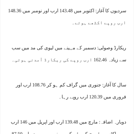
سردیوں کا آغاز: اکتوبر میں 143.48 ارب اور نومبر میں 148.36
ارب روپے اکٹھے ہوئے۔
ریکارڈ وصولی: دسمبر کے مہینے میں لیوی کی مد میں سب
سے زیادہ 162.46 ارب روپے کی ریکارڈ آمدنی ہوئی۔
سال کا آغاز: جنوری میں گراف کم ہو کر 108.76 ارب اور
فروری میں 120.39 ارب روپے رہا۔
دوبارہ اضافہ: مارچ میں 139.48 ارب اور اپریل میں 146 ارب
روپے اکٹھے ہوئے، جبکہ مئی کے مہینے میں یہ وصولی 87.50