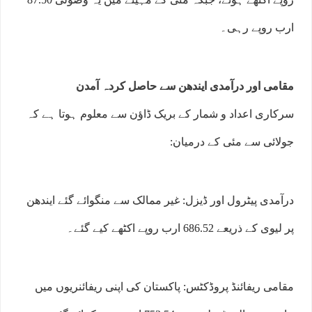
ارب روپے رہی۔
مقامی اور درآمدی ایندھن سے حاصل کردہ آمدن
سرکاری اعداد و شمار کے بریک ڈاؤن سے معلوم ہوتا ہے کہ
جولائی سے مئی کے درمیان:
درآمدی پیٹرول اور ڈیزل: غیر ممالک سے منگوائے گئے ایندھن
پر لیوی کے ذریعے 686.52 ارب روپے اکٹھے کیے گئے۔
مقامی ریفائنڈ پروڈکٹس: پاکستان کی اپنی ریفائنریوں میں