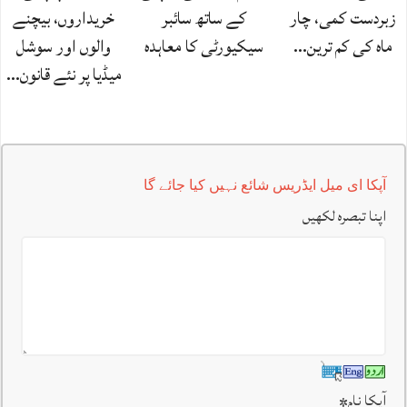
زبردست کمی، چار
کے ساتھ سائبر
خریداروں، بیچنے
ماہ کی کم ترین…
سیکیورٹی کا معاہدہ
والوں اور سوشل
میڈیا پر نئے قانون…
آپکا ای میل ایڈریس شائع نہیں کیا جائے گا
اپنا تبصرہ لکھیں
آپکا نام
*