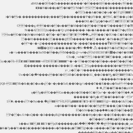
�(�~n���o�