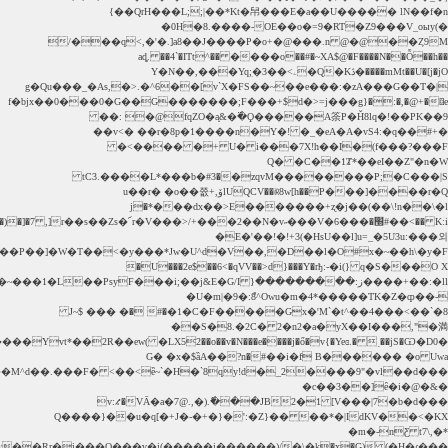
�(U���m���P��]�W�T��<�y���*Jw�U^d�V��,�D��l�O#x�~��h\�y�F��ɢRJ~2X��4ML��E���,��