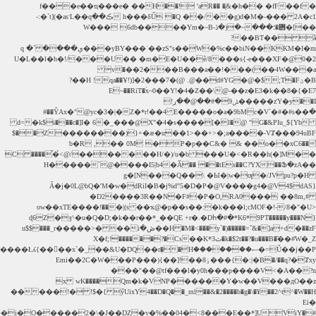
ViY�##c���=�����i�O�����2�\�J��DZ�v�%��04�<8���E��*]U�ޠ��`y��^�IR�i�`=��n���ܬ6E�g�@�!O����0��'Nj-