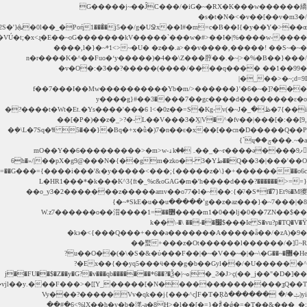
�ʓQ��T�������׃������N�]�����_F���>�[[Y���.vjl��y������������Ԣ��G������9�r_���Z��ڞ�lLxUl+��Nw�İ�c���l������ԊVu�܅��̽Я���*����?