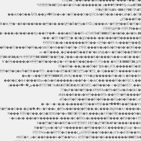
��j�,2��cu�ɘ�t���K�b���j%��vm�5�\��C����{Sý+ 2��fz��\t�S��p�y%^IF������B�tq�ı�����èh�.`=I�\S��k&E�M��Mۀ�@�k4BQ����'ɺ�H�rg�