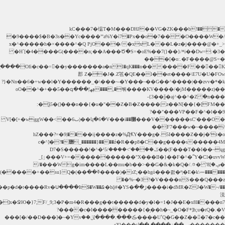
��K��F������l�qK���nC���Om;=��p�5�A�q�r�_��{��S��z�+���]x�h�E�C�$��˂զ����Ofi�c��=�ِ�y�������a�n�&#��