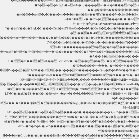
���c�3z�����\*hr�ӱ���z��v��Ǭ�E�0����7�E�Cd��L���#ʃ��Z��В�m_�{