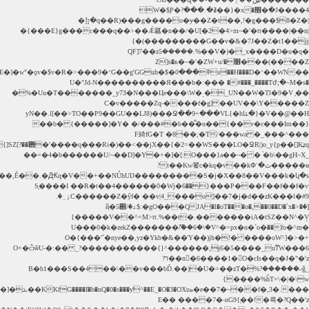
+��NŮhUŊ���������S�j�X��8��V���k�կ�s��X֪�n���3)*�w��b��(+�lju� �xT)�j�YT�V�%��FT�v��,Ě��.�Ԫq�V�״��sZ��p-