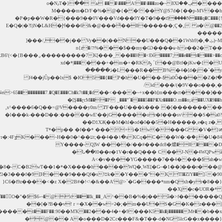
�U�84ݞ�KCq�C���W�:�t;��4��۱�aע��^�V�iw<���L$����@�Υv���7�>+ɂ�:4FʓK���~H��0��@��A�r��6