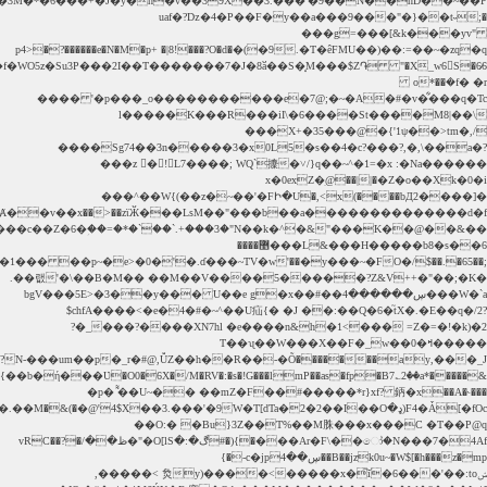
;��65�.��$/O��y���~�F��'S�^�z�I�A��G4�_��Ս�T�hL�pv�1��� ��p~�e>�0�'�.ɗ���~TV�w������������\����gy�H5��5�:����3.�mE
F4�Ǡ[�fOc(ډ�W�T[dTa�2�2��I��O�@'4$X��3.���'�9�)&