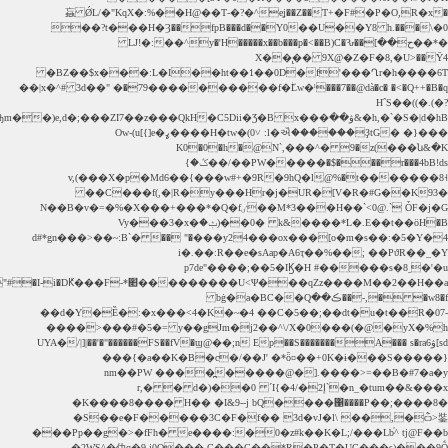
�h,�`�S�|d�hB&ۋ��x��� C5Dii�Ʒ�B�e,d�;���ZI7��z���QkH(��w�ђm�((d���+����#����6[����ò"��^���C�R�́4������-