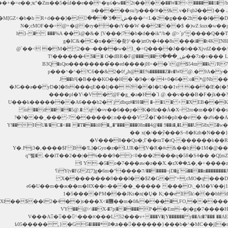
��W�3<������1�/b����2t��b7�U������z5W��AfՆ����ec<��=S��j�R� .��D5��+�=e��;ʨ"�Zm��5�ùI��e��^�ѱʎ�w//
7Л����Ta��5��0��k&��@�M��M[GZ<�b�h������O*hk!