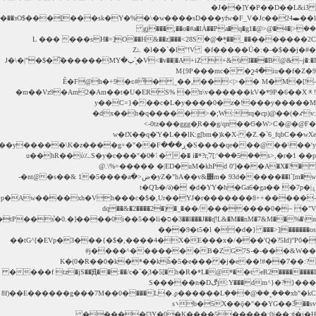
3��l���J��ʠ!L&�M��nM�7&M��%�\n�ס�i[��PD��K>p��@c���0�{�{�'K.�Q�ۗ:�g�́�U��/'L��P�+�9�(aEn�`{d�]5:����tP��sⷺ�0.�]����0i��5��li�@��ځ�EE!