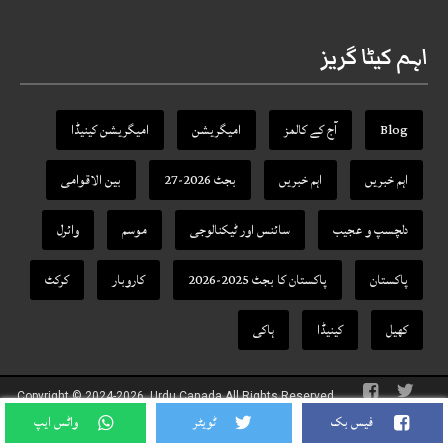
اہم کیٹا گریز
Blog
آج کے کالمز
امیگریشن
امیگریشن کینیڈا
اہم خبریں
اہم خبریں
بجٹ 2026-27
بین الاقوامی
دلچسپ و عجیب
سائنس اور ٹیکنالوجی
موسم
وائرل
پاکستان
پاکستان کا بجٹ 2025-2026
کاروبار
کرکٹ
کھیل
کینیڈا
ہاکی
Copyright © 2024-2026, Urdu Canada All Rights Reserved.
Theme Designed By
URDU CANADA
فیس بک
ٹویٹر
واٹس ایپ
google-site-verification: google8e266cfff968983d.html