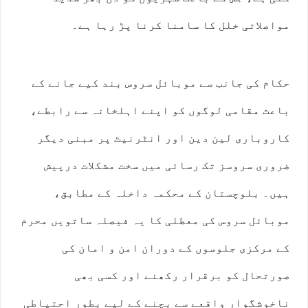
مواصلاتی خلل کا سامنا کرنا پڑ رہا ہے۔
حکام کی جانب سے موبائل سروس بند کیے جانے کے
باعث مقامی لوگوں کو اپنے اہلخانہ سے رابطے،
کاروباری لین دین اور انٹرنیٹ پر مبنی دیگر
ضروری سروسز تک رسائی میں سخت مشکلات درپیش
ہیں۔ بلوچستان کے محکمہ داخلہ کے مطابق،
موبائل سروس کی معطلی کا یہ فیصلہ ساتویں محرم
کے مرکزی جلوسوں کے دوران امن و امان کی
صورتحال کو برقرار رکھنے اور کسی بھی
ناخوشگوار واقعے سے بچنے کے لیے بطور احتیاطی