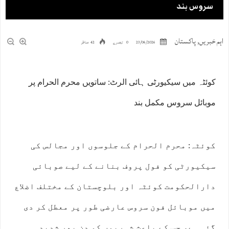
سروس بند
اہم خبریں
,
پاکستان
23/06/2026
0 تبصرے
42 مناظر
کوئٹہ میں سیکیورٹی ہائی الرٹ: ساتویں محرم الحرام پر
موبائل سروس مکمل بند
کوئٹہ: محرم الحرام کے جلوسوں اور مجالس کی
سیکیورٹی کو فول پروف بنانے کے لیے صوبائی
دارالحکومت کوئٹہ اور بلوچستان کے مختلف اضلاع
میں موبائل فون سروس عارضی طور پر معطل کر دی
گئی ہے، جس کے باعث شہریوں کو دن بھر شدید