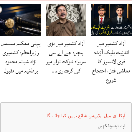
آزاد کشمیر میں
آزاد کشمیر میں بڑی
پہلی ممکنہ مسلمان
انٹرنیٹ بلیک آؤٹ:
ہلچل: جے اے سی
وزیراعظم: کشمیری
فری لانسرز کا
سربراہ شوکت نواز میر
نژاد شبانہ محمود
معاشی قتل، احتجاج
کی گرفتاری،…
برطانیہ میں مقبول
شروع
آپکا ای میل ایڈریس شائع نہیں کیا جائے گا
اپنا تبصرہ لکھیں