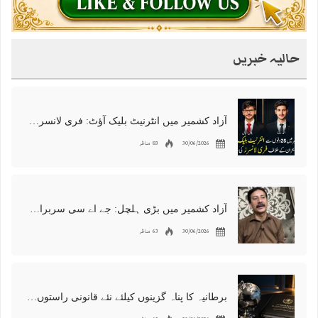
حالیہ خبریں
آزاد کشمیر میں انٹرنیٹ بلیک آؤٹ: فری لانسرز کا معاشی قتل، احتجاج شروع
30/06/2026
83 مناظر
آزاد کشمیر میں بڑی ہلچل: جے اے سی سربراہ شوکت نواز میر کی گرفتاری، دھرنا جاری
30/06/2026
63 مناظر
برطانیہ کا پناہ گزینوں کیلئے نئے قانونی راستوں اور اسپانسر شپ نظام کا اعلان