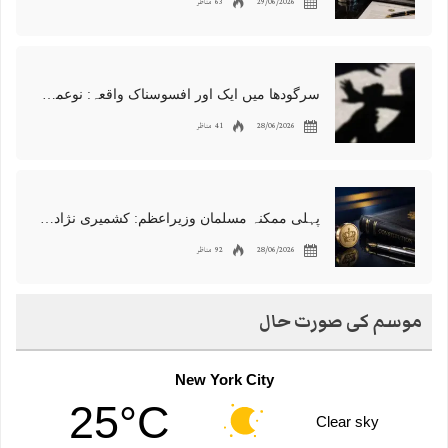
29/06/2026
63 مناظر
سرگودھا میں ایک اور افسوسناک واقعہ: نوعمر لڑکے سے مبینہ زیادتی، مقدمہ درج
28/06/2026
41 مناظر
پہلی ممکنہ مسلمان وزیراعظم: کشمیری نژاد شبانہ محمود برطانیہ میں مقبول
28/06/2026
92 مناظر
موسم کی صورت حال
New York City
25°C
Clear sky