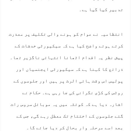
تدبیر کیا گیا ہے۔
انتظامیہ نے عوام کو ہونے والی تکلیف پر معذرت
کرتے ہوئے واضح کیا ہے کہ سیکیورٹی خدشات کے
پیش نظر یہ اقدام اٹھانا انتہائی ناگزیر تھا۔
ذرائع کا کہنا ہے کہ سیکیورٹی ایجنسیاں اور
پولیس اس وقت ہائی الرٹ پر ہیں اور جلوسوں کے
روٹس کی کڑی نگرانی کی جا رہی ہے۔ حکام نے
اشارہ دیا ہے کہ کوئٹہ میں یہ موبائل سروس رات
گئے جلوسوں کے اختتام تک معطل رہے گی، جس کے
بعد اسے مرحلہ وار بحال کر دیا جائے گا۔