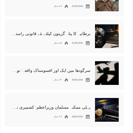
30/06/2026
61 مناظر
برطانیہ کا پناہ گزینوں کیلئے نئے قانونی راستوں اور اسپانسر شپ نظام کا اعلان
29/06/2026
62 مناظر
سرگودھا میں ایک اور افسوسناک واقعہ: نوعمر لڑکے سے مبینہ زیادتی، مقدمہ درج
28/06/2026
37 مناظر
پہلی ممکنہ مسلمان وزیراعظم: کشمیری نژاد شبانہ محمود برطانیہ میں مقبول
28/06/2026
91 مناظر