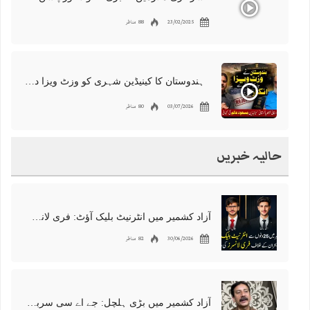
23/02/2025
88 مناظر
ہندوستان کا کینیڈین شہری کو وزٹ ویزا دینے سے انکار، مسعود عالم کی کہانی
03/07/2026
80 مناظر
حالیہ خبریں
آزاد کشمیر میں انٹرنیٹ بلیک آؤٹ: فری لانسرز کا معاشی قتل، احتجاج شروع
30/06/2026
82 مناظر
آزاد کشمیر میں بڑی ہلچل: جے اے سی سربراہ شوکت نواز میر کی گرفتاری، دھرنا جاری