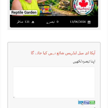
13/06/2026
0 تبصرے
121 مناظر
آپکا ای میل ایڈریس شائع نہیں کیا جائے گا
اپنا تبصرہ لکھیں