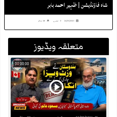
شاہ فاؤنڈیشن | ظہیر احمد بابر
24/05/2025
0 تبصرے
28 مناظر
متعلقہ ویڈیوز
00:00:00