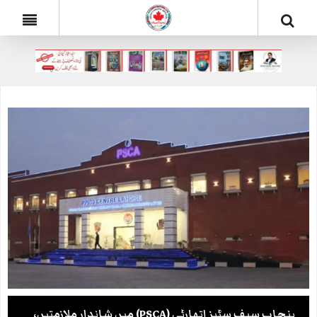
پنجاب سیف سٹیز اتھارٹی (PSCA) میں شاندار ملازمتیں،