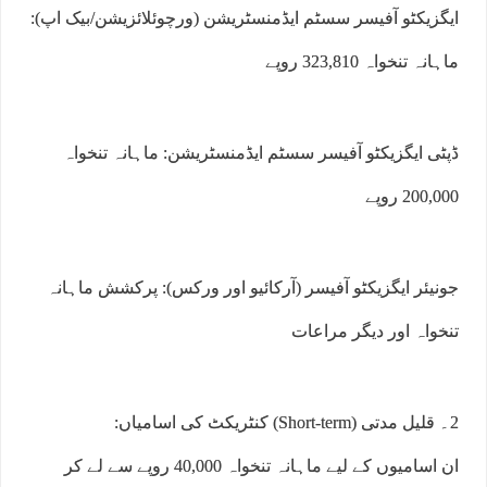
ایگزیکٹو آفیسر سسٹم ایڈمنسٹریشن (ورچوئلائزیشن/بیک اپ):
ماہانہ تنخواہ 323,810 روپے
ڈپٹی ایگزیکٹو آفیسر سسٹم ایڈمنسٹریشن: ماہانہ تنخواہ
200,000 روپے
جونیئر ایگزیکٹو آفیسر (آرکائیو اور ورکس): پرکشش ماہانہ
تنخواہ اور دیگر مراعات
2۔ قلیل مدتی (Short-term) کنٹریکٹ کی اسامیاں:
ان اسامیوں کے لیے ماہانہ تنخواہ 40,000 روپے سے لے کر