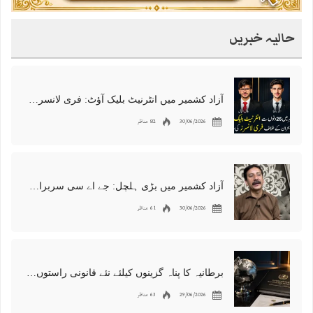
حالیہ خبریں
آزاد کشمیر میں انٹرنیٹ بلیک آؤٹ: فری لانسرز کا معاشی قتل، احتجاج شروع
30/06/2026
82 مناظر
آزاد کشمیر میں بڑی ہلچل: جے اے سی سربراہ شوکت نواز میر کی گرفتاری، دھرنا جاری
30/06/2026
61 مناظر
برطانیہ کا پناہ گزینوں کیلئے نئے قانونی راستوں اور اسپانسر شپ نظام کا اعلان
29/06/2026
63 مناظر