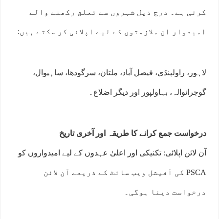
کرتی ہے۔ درج ذیل شہروں سے تعلق رکھنے والے
امیدوار ان ملازمتوں کے لیے اپلائی کر سکتے ہیں:
لاہور، راولپنڈی، فیصل آباد، ملتان، سرگودھا، ساہیوال،
گوجرانوالہ، بہاولپور اور دیگر اضلاع۔
درخواست جمع کرانے کا طریقہ اور آخری تاریخ
آن لائن اپلائی: تکنیکی اور اعلیٰ عہدوں کے لیے امیدواروں کو
PSCA کی آفیشل ویب سائٹ کے ذریعے آن لائن
درخواست دینا ہوگی۔