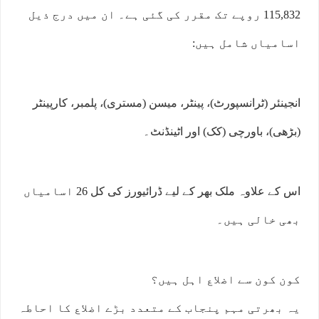
115,832 روپے تک مقرر کی گئی ہے۔ ان میں درج ذیل
اسامیاں شامل ہیں:
انجینئر (ٹرانسپورٹ)، پینٹر، میسن (مستری)، پلمبر، کارپینٹر
(بڑھی)، باورچی (کک) اور اٹینڈنٹ۔
اس کے علاوہ ملک بھر کے لیے ڈرائیورز کی کل 26 اسامیاں
بھی خالی ہیں۔
کون کون سے اضلاع اہل ہیں؟
یہ بھرتی مہم پنجاب کے متعدد بڑے اضلاع کا احاطہ