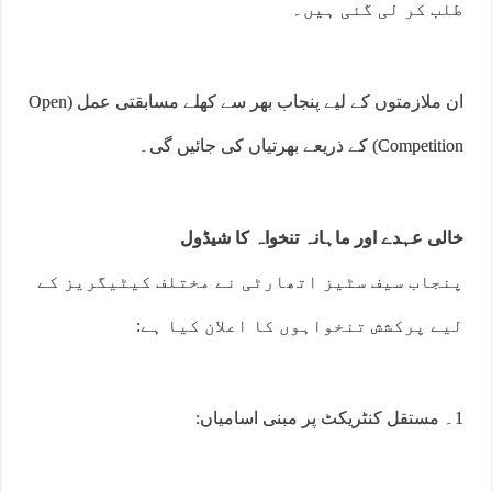
طلب کر لی گئی ہیں۔
ان ملازمتوں کے لیے پنجاب بھر سے کھلے مسابقتی عمل (Open
Competition) کے ذریعے بھرتیاں کی جائیں گی۔
خالی عہدے اور ماہانہ تنخواہ کا شیڈول
پنجاب سیف سٹیز اتھارٹی نے مختلف کیٹیگریز کے
لیے پرکشش تنخواہوں کا اعلان کیا ہے:
1۔ مستقل کنٹریکٹ پر مبنی اسامیاں: