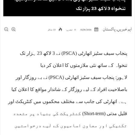
تنخواہ 3 لاکھ 23 ہزار تک
اہم خبریں
,
پاکستان
10/06/2026
0 تبصرے
33 مناظر
پنجاب سیف سٹیز اتھارٹی (PSCA) نے 3 لاکھ 23 ہزار تک
تنخواہ کے ساتھ نئی ملازمتوں کا اعلان کر دیا
لاہور: پنجاب سیف سٹیز اتھارٹی (PSCA) نے بے روزگار اور
باصلاحیت افراد کے لیے روزگار کے شاندار مواقع کا اعلان کیا
ہے۔ اتھارٹی کی جانب سے مختلف محکموں میں کنٹریکٹ اور
قلیل مدتی (Short-term) کنٹریکٹ کی بنیاد پر متعدد
تکنیکی اور معاون اسامیوں کے لیے درخواستیں