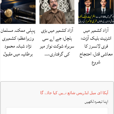
آزاد کشمیر میں
آزاد کشمیر میں بڑی
پہلی ممکنہ مسلمان
انٹرنیٹ بلیک آؤٹ:
ہلچل: جے اے سی
وزیراعظم: کشمیری
فری لانسرز کا
سربراہ شوکت نواز میر
نژاد شبانہ محمود
معاشی قتل، احتجاج
کی گرفتاری،…
برطانیہ میں مقبول
شروع
آپکا ای میل ایڈریس شائع نہیں کیا جائے گا
اپنا تبصرہ لکھیں