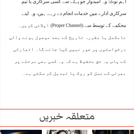
اہم نوٹ: وہ امیدوار جو پہلے سے کسی سرکاری یا نیم
سرکاری ادارے میں خدمات انجام دے رہے ہیں، وہ اپنے
محکمے کے توسط سے (Proper Channel) اپلائی کریں۔
نامکمل یا مقررہ تاریخ کے بعد موصول ہونے والی
درخواستوں پر غور نہیں کیا جائے گا۔ اتھارٹی
کے پاس یہ حق محفوظ ہے کہ وہ کسی بھی مرحلے پر
بھرتی کے عمل کو روک یا تبدیل کر سکتی ہے۔
متعلقہ خبریں