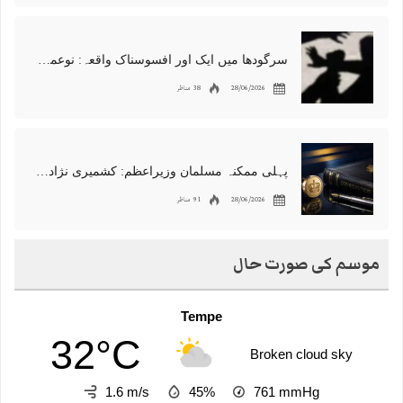
سرگودھا میں ایک اور افسوسناک واقعہ: نوعمر لڑکے سے مبینہ زیادتی، مقدمہ درج
28/06/2026
38 مناظر
پہلی ممکنہ مسلمان وزیراعظم: کشمیری نژاد شبانہ محمود برطانیہ میں مقبول
28/06/2026
91 مناظر
موسم کی صورت حال
Tempe
32°C
Broken cloud sky
1.6 m/s
45%
761
mmHg