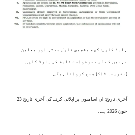
ہارڈ کاپی: کچھ مخصوص قلیل مدتی اور معاون
عہدوں کے لیے درخواست فارم کی ہارڈ کاپی
(بذریعہ ڈاک) جمع کروانا ہوگی۔
آخری تاریخ: ان اسامیوں پر اپلائی کرنے کی آخری تاریخ 23
جون 2026 ہے۔