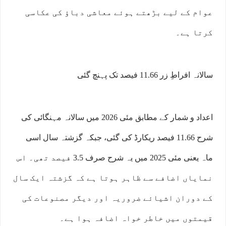
عوام کے لیے بڑھتے ہوئے معاشی دباؤ کی عکاسی
کرتا ہے۔
سالانہ افراطِ زر 11.66 فیصد تک پہنچ گئی
اعداد و شمار کے مطابق مئی 2026 میں سالانہ مہنگائی کی
شرح 11.66 فیصد ریکارڈ کی گئی، جبکہ گزشتہ سال اسی
ماہ یعنی مئی 2025 میں یہ شرح صرف 3.5 فیصد تھی۔ اس
نمایاں اضافے سے ظاہر ہوتا ہے کہ گزشتہ ایک سال
کے دوران اشیائے ضروریہ اور دیگر مصنوعات کی
قیمتوں میں خاطر خواہ اضافہ ہوا ہے۔