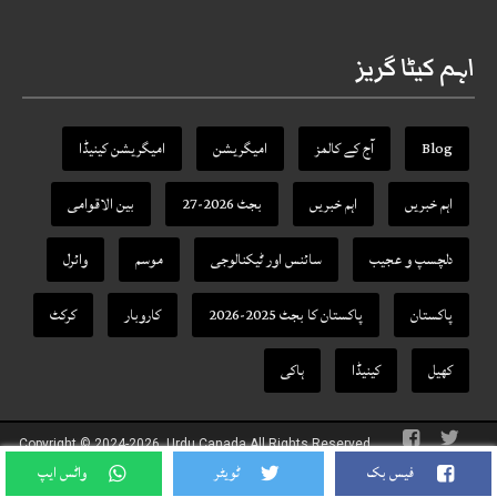
اہم کیٹا گریز
Blog
آج کے کالمز
امیگریشن
امیگریشن کینیڈا
اہم خبریں
اہم خبریں
بجٹ 2026-27
بین الاقوامی
دلچسپ و عجیب
سائنس اور ٹیکنالوجی
موسم
وائرل
پاکستان
پاکستان کا بجٹ 2025-2026
کاروبار
کرکٹ
کھیل
کینیڈا
ہاکی
Copyright © 2024-2026, Urdu Canada All Rights Reserved.
Theme Designed By
URDU CANADA
فیس بک
ٹویٹر
واٹس ایپ
google-site-verification: google8e266cfff968983d.html