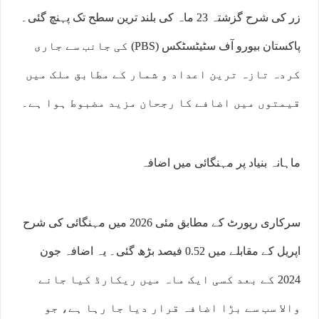
زر کی شرح گزشتہ 23 ماہ کی بلند ترین سطح تک پہنچ گئی۔
پاکستان بیورو آف سٹیٹسٹکس (PBS) کی جانب سے جاری
کردہ تازہ ترین اعداد و شمار کے مطابق ملک میں
قیمتوں میں اضافے کا رجحان مزید مضبوط ہوا ہے۔
ماہانہ بنیاد پر مہنگائی میں اضافہ
سرکاری رپورٹ کے مطابق مئی 2026 میں مہنگائی کی شرح
اپریل کے مقابلے میں 0.52 فیصد بڑھ گئی۔ یہ اضافہ جون
2024 کے بعد کسی ایک ماہ میں ریکارڈ کیا جانے
والا سب سے بڑا اضافہ قرار دیا جا رہا ہے، جو