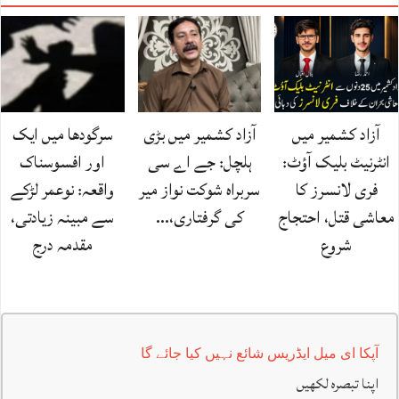
آزاد کشمیر میں
آزاد کشمیر میں بڑی
سرگودھا میں ایک
انٹرنیٹ بلیک آؤٹ:
ہلچل: جے اے سی
اور افسوسناک
فری لانسرز کا
سربراہ شوکت نواز میر
واقعہ: نوعمر لڑکے
معاشی قتل، احتجاج
کی گرفتاری،…
سے مبینہ زیادتی،
شروع
مقدمہ درج
آپکا ای میل ایڈریس شائع نہیں کیا جائے گا
اپنا تبصرہ لکھیں