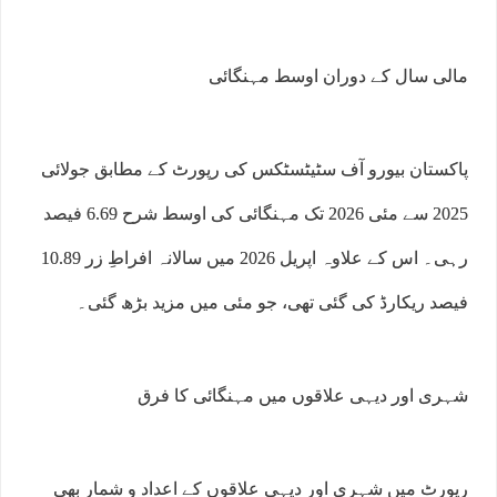
مالی سال کے دوران اوسط مہنگائی
پاکستان بیورو آف سٹیٹسٹکس کی رپورٹ کے مطابق جولائی
2025 سے مئی 2026 تک مہنگائی کی اوسط شرح 6.69 فیصد
رہی۔ اس کے علاوہ اپریل 2026 میں سالانہ افراطِ زر 10.89
فیصد ریکارڈ کی گئی تھی، جو مئی میں مزید بڑھ گئی۔
شہری اور دیہی علاقوں میں مہنگائی کا فرق
رپورٹ میں شہری اور دیہی علاقوں کے اعداد و شمار بھی