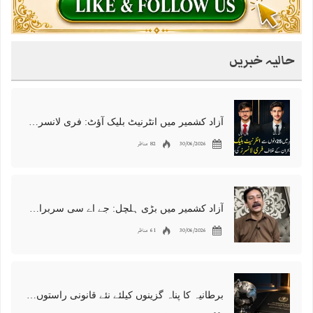
حالیہ خبریں
آزاد کشمیر میں انٹرنیٹ بلیک آؤٹ: فری لانسرز کا معاشی قتل، احتجاج شروع
30/06/2026
82 مناظر
آزاد کشمیر میں بڑی ہلچل: جے اے سی سربراہ شوکت نواز میر کی گرفتاری، دھرنا جاری
30/06/2026
61 مناظر
برطانیہ کا پناہ گزینوں کیلئے نئے قانونی راستوں اور اسپانسر شپ نظام کا اعلان