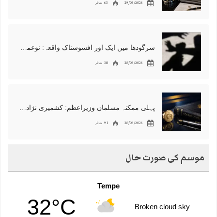
29/06/2026
63 مناظر
سرگودھا میں ایک اور افسوسناک واقعہ: نوعمر لڑکے سے مبینہ زیادتی، مقدمہ درج
28/06/2026
38 مناظر
پہلی ممکنہ مسلمان وزیراعظم: کشمیری نژاد شبانہ محمود برطانیہ میں مقبول
28/06/2026
91 مناظر
موسم کی صورت حال
Tempe
32°C
Broken cloud sky