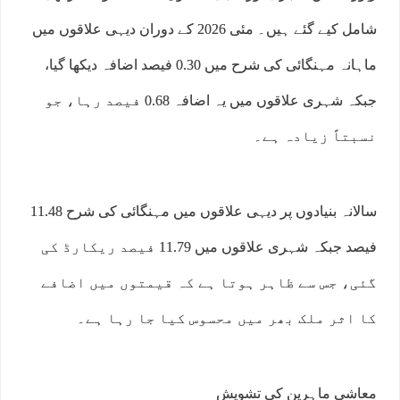
شامل کیے گئے ہیں۔ مئی 2026 کے دوران دیہی علاقوں میں
ماہانہ مہنگائی کی شرح میں 0.30 فیصد اضافہ دیکھا گیا،
جبکہ شہری علاقوں میں یہ اضافہ 0.68 فیصد رہا، جو
نسبتاً زیادہ ہے۔
سالانہ بنیادوں پر دیہی علاقوں میں مہنگائی کی شرح 11.48
فیصد جبکہ شہری علاقوں میں 11.79 فیصد ریکارڈ کی
گئی، جس سے ظاہر ہوتا ہے کہ قیمتوں میں اضافے
کا اثر ملک بھر میں محسوس کیا جا رہا ہے۔
معاشی ماہرین کی تشویش