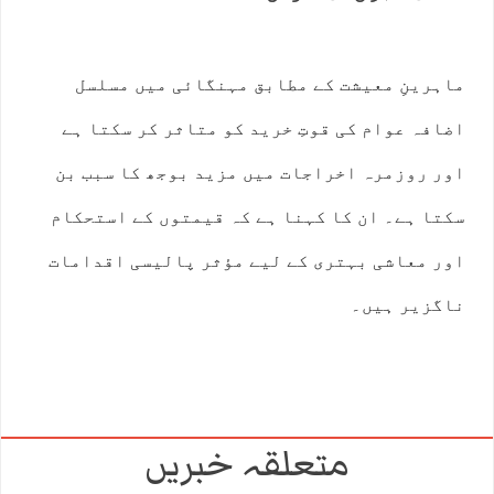
ماہرینِ معیشت کے مطابق مہنگائی میں مسلسل
اضافہ عوام کی قوتِ خرید کو متاثر کر سکتا ہے
اور روزمرہ اخراجات میں مزید بوجھ کا سبب بن
سکتا ہے۔ ان کا کہنا ہے کہ قیمتوں کے استحکام
اور معاشی بہتری کے لیے مؤثر پالیسی اقدامات
ناگزیر ہیں۔
متعلقہ خبریں