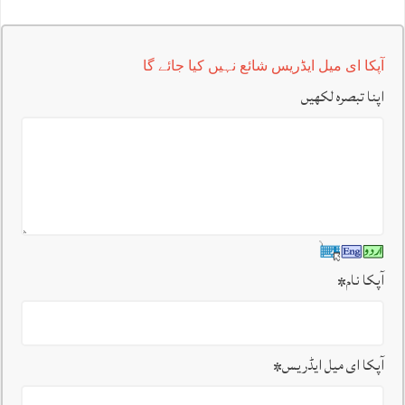
آپکا ای میل ایڈریس شائع نہیں کیا جائے گا
اپنا تبصرہ لکھیں
آپکا نام
*
آپکا ای میل ایڈریس
*