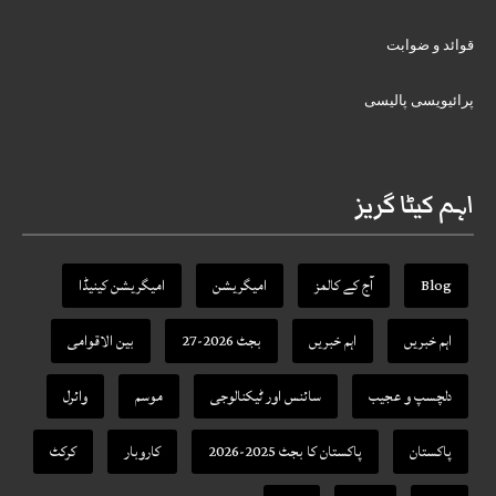
قوائد و ضوابت
پرائیویسی پالیسی
اہم کیٹا گریز
Blog
آج کے کالمز
امیگریشن
امیگریشن کینیڈا
اہم خبریں
اہم خبریں
بجٹ 2026-27
بین الاقوامی
دلچسپ و عجیب
سائنس اور ٹیکنالوجی
موسم
وائرل
پاکستان
پاکستان کا بجٹ 2025-2026
کاروبار
کرکٹ