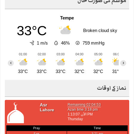
موسم کی صورت حال
Tempe
33°C
Broken cloud sky
1 m/s
46%
759
mmHg
01:00
02:00
03:00
04:00
05:00
06:00
0
‹
›
33°C
33°C
33°C
32°C
32°C
31°C
3
نماز کے اوقات