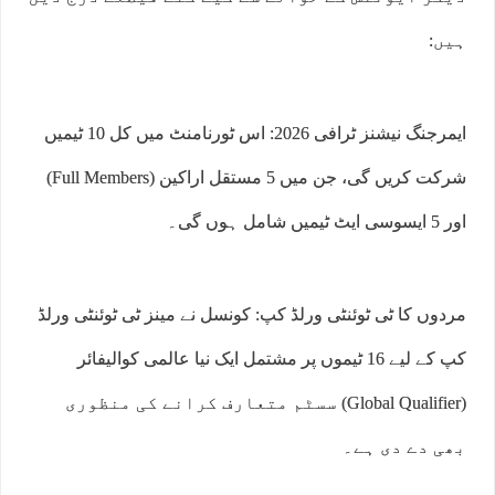
ہیں:
ایمرجنگ نیشنز ٹرافی 2026: اس ٹورنامنٹ میں کل 10 ٹیمیں
شرکت کریں گی، جن میں 5 مستقل اراکین (Full Members)
اور 5 ایسوسی ایٹ ٹیمیں شامل ہوں گی۔
مردوں کا ٹی ٹوئنٹی ورلڈ کپ: کونسل نے مینز ٹی ٹوئنٹی ورلڈ
کپ کے لیے 16 ٹیموں پر مشتمل ایک نیا عالمی کوالیفائر
(Global Qualifier) سسٹم متعارف کرانے کی منظوری
بھی دے دی ہے۔