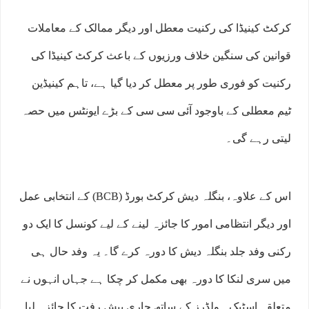
کرکٹ کینیڈا کی رکنیت معطل اور دیگر ممالک کے معاملات
قوانین کی سنگین خلاف ورزیوں کے باعث کرکٹ کینیڈا کی
رکنیت کو فوری طور پر معطل کر دیا گیا ہے، تاہم کینیڈین
ٹیم معطلی کے باوجود آئی سی سی کے بڑے ایونٹس میں حصہ
لیتی رہے گی۔
اس کے علاوہ، بنگلہ دیش کرکٹ بورڈ (BCB) کے انتخابی عمل
اور دیگر انتظامی امور کا جائزہ لینے کے لیے کونسل کا ایک دو
رکنی وفد جلد بنگلہ دیش کا دورہ کرے گا۔ یہ وفد حال ہی
میں سری لنکا کا دورہ بھی مکمل کر چکا ہے جہاں انہوں نے
متعلقہ اسٹیک ہولڈرز کے ساتھ جاری پیش رفت کا جائزہ لیا۔