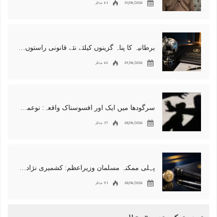
30/06/2026
61 مناظر
برطانیہ کا پناہ گزینوں کیلئے نئے قانونی راستوں اور اسپانسر شپ نظام کا اعلان
29/06/2026
62 مناظر
سرگودھا میں ایک اور افسوسناک واقعہ: نوعمر لڑکے سے مبینہ زیادتی، مقدمہ درج
28/06/2026
37 مناظر
پہلی ممکنہ مسلمان وزیراعظم: کشمیری نژاد شبانہ محمود برطانیہ میں مقبول
28/06/2026
91 مناظر