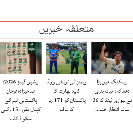
متعلقہ خبریں
رینکنگ میں بڑا
ویمنز ٹی ٹوئنٹی ورلڈ
ایشین گیمز 2026:
دھماکہ: میٹ ہنری
کپ: بھارت کا
صاحبزادہ فرحان
نے نیوزی لینڈ کا 36
پاکستان کو 171 رنز
پاکستانی ٹیم کے
سالہ انتظار ختم…
کا ہدف
کپتان مقرر، 15 رکنی
سکواڈ کا…