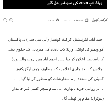
ورلڈ کپ 2028 کی میزبانی مل گئی
کرکٹ
,
کھیل
01/06/2026
0 تبصرے
28 مناظر
احمد آباد: انٹرنیشنل کرکٹ کونسل (آئی سی سی) نے پاکستان
کو ویمنز ٹی ٹوئنٹی ورلڈ کپ 2028 کی میزبانی کے حقوق دینے
کا باضابطہ اعلان کر دیا ہے۔ احمد آباد میں ہونے والے بورڈ
اجلاس کے بعد جاری اعلامیے کے مطابق، چیف ایگزیکٹوز
کمیٹی کی متعدد اہم سفارشات کو منظور کر لیا گیا ہے،
تاہم روایتی حریف بھارت اپنے تمام میچز کسی غیر جانبدار
(نیوٹرل) مقام پر کھیلے گا۔