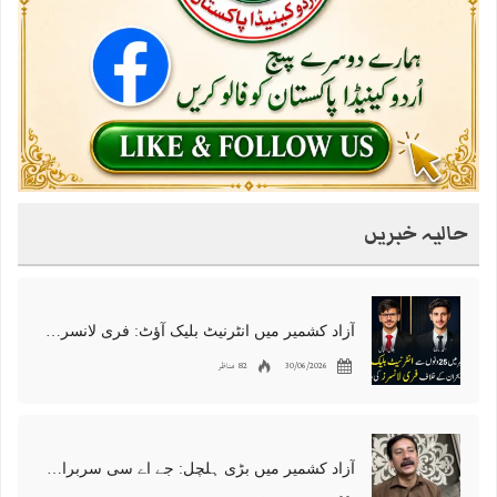
حالیہ خبریں
آزاد کشمیر میں انٹرنیٹ بلیک آؤٹ: فری لانسرز کا معاشی قتل، احتجاج شروع
30/06/2026
82 مناظر
آزاد کشمیر میں بڑی ہلچل: جے اے سی سربراہ شوکت نواز میر کی گرفتاری، دھرنا جاری