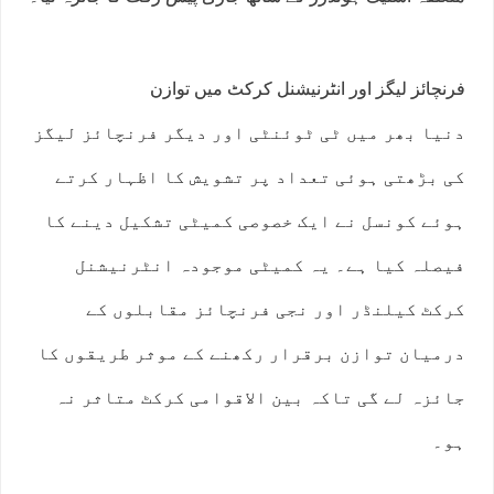
فرنچائز لیگز اور انٹرنیشنل کرکٹ میں توازن
دنیا بھر میں ٹی ٹوئنٹی اور دیگر فرنچائز لیگز
کی بڑھتی ہوئی تعداد پر تشویش کا اظہار کرتے
ہوئے کونسل نے ایک خصوصی کمیٹی تشکیل دینے کا
فیصلہ کیا ہے۔ یہ کمیٹی موجودہ انٹرنیشنل
کرکٹ کیلنڈر اور نجی فرنچائز مقابلوں کے
درمیان توازن برقرار رکھنے کے موثر طریقوں کا
جائزہ لے گی تاکہ بین الاقوامی کرکٹ متاثر نہ
ہو۔