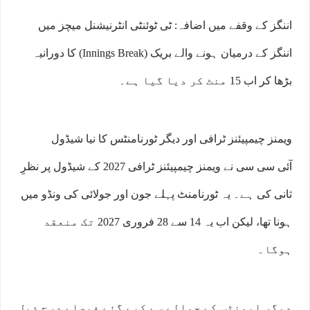
اننگز کے وقفے میں اضافہ: ٹی ٹوئنٹی انٹرنیشنل میچز میں
اننگز کے درمیان ہونے والے بریک (Innings Break) کا دورانیہ
بڑھا کر اب 15 منٹ کر دیا گیا ہے۔
ویمنز چیمپیئنز ٹرافی اور دیگر ٹورنامنٹس کا نیا شیڈول
آئی سی سی نے ویمنز چیمپیئنز ٹرافی 2027 کے شیڈول پر نظرِ
ثانی کی ہے۔ یہ ٹورنامنٹ پہلے جون اور جولائی کی ونڈو میں
ہونا تھا، لیکن اب یہ 14 سے 28 فروری 2027 تک منعقد
ہوگا۔
دیگر ایونٹس کے حوالے سے کیے گئے فیصلے درج ذیل