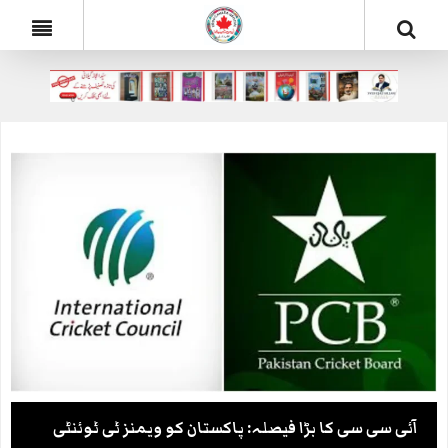
آئی سی سی کا بڑا فیصلہ: پاکستان کو ویمنز ٹی ٹوئنٹی