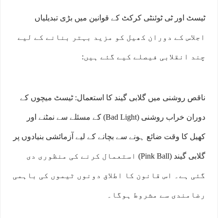
ٹیسٹ اور ٹی ٹوئنٹی کرکٹ کے قوانین میں بڑی تبدیلیاں
اجلاس کے دوران کھیل کو مزید بہتر بنانے کے لیے
چند انقلابی فیصلے کیے گئے ہیں:
ناقص روشنی میں گلابی گیند کا استعمال: ٹیسٹ میچوں کے
دوران خراب روشنی (Bad Light) کے مسئلے سے نمٹنے اور
کھیل کا وقت ضائع ہونے سے بچانے کے لیے آزمائشی بنیادوں پر
گلابی گیند (Pink Ball) استعمال کرنے کی منظوری دی
گئی ہے۔ اس قانون کا اطلاق دونوں ٹیموں کی باہمی
رضامندی سے مشروط ہوگا۔