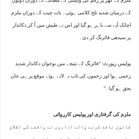
ملزم کے گھر پر رقم کی واپسی کے مطالبے کے دوران دونوں
کے درمیان شدید تلخ کلامی ہوئی۔ بات چیت کے دوران ملزم
اچانک آپے سے باہر ہو گیا اور اس نے طیش میں آ کر دکاندار
پر سیدھی فائرنگ کر دی۔
پولیس رپورٹ: “فائرنگ کے نتیجے میں نوجوان دکاندار شدید
زخمی ہوا اور زخموں کی تاب نہ لاتے ہوئے موقع پر ہی جاں
بحق ہو گیا۔”
ملزم کی گرفتاری اور پولیس کارروائی
قانون نافذ کرنے والے اداروں نے واقعے کی اطلاع