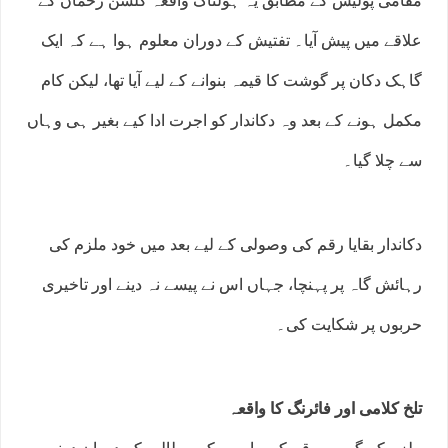
مقامی پولیس کے مطابق یہ ہولناک واقعہ گلشن رحمان کے
علاقے میں پیش آیا۔ تفتیش کے دوران معلوم ہوا ہے کہ ایک
گاہک دکان پر گوشت کا قیمہ بنوانے کے لیے آیا تھا، لیکن کام
مکمل ہونے کے بعد وہ دکاندار کو اجرت ادا کیے بغیر ہی وہاں
سے چلا گیا۔
دکاندار بقایا رقم کی وصولی کے لیے بعد میں خود ملزم کی
رہائش گاہ پر پہنچا، جہاں اس نے پیسے نہ دینے اور تاخیری
حربوں پر شکایت کی۔
تلخ کلامی اور فائرنگ کا واقعہ