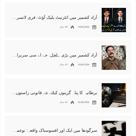
آزاد کشمیر میں انٹرنیٹ بلیک آؤٹ: فری لانسرز کا معاشی قتل، احتجاج شروع
30/06/2026
83 مناظر
آزاد کشمیر میں بڑی ہلچل: جے اے سی سربراہ شوکت نواز میر کی گرفتاری، دھرنا جاری
30/06/2026
63 مناظر
برطانیہ کا پناہ گزینوں کیلئے نئے قانونی راستوں اور اسپانسر شپ نظام کا اعلان
29/06/2026
63 مناظر
سرگودھا میں ایک اور افسوسناک واقعہ: نوعمر لڑکے سے مبینہ زیادتی، مقدمہ درج