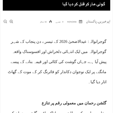
گولی مار کر قتل کر دیا گیا
اہم خبریں
,
پاکستان
30/05/2026
0 تبصرے
22 مناظر
گوجرانوالہ: عیدالاضحیٰ 2026 کے تیسرے دن پنجاب کے شہر
گوجرانوالہ میں ایک انتہائی دلخراش اور افسوسناک واقعہ
پیش آیا ہے، جہاں گوشت کی کٹائی اور قیمہ بنانے کے پیسے
مانگنے پر ایک نوجوان دکاندار کو فائرنگ کر کے موت کے گھاٹ
اتار دیا گیا۔
گلشن رحمان میں معمولی رقم پر تنازع