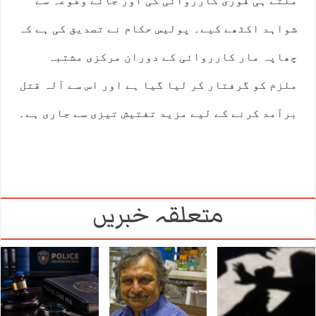
ملتے ہی فوری کارروائی کی اور جائے وقوعہ سے
شواہد اکٹھے کیے۔ پولیس حکام نے تصدیق کی ہے کہ
چھاپہ مار کارروائی کے دوران مرکزی مشتبہ
ملزم کو گرفتار کر لیا گیا ہے اور اس سے آلہ قتل
برآمد کرنے کے لیے مزید تفتیش تیزی سے جاری ہے۔
متعلقہ خبریں