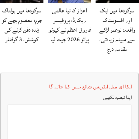
سرگودھا میں ایک
اعزاز کا نیا عالمی
سرگودھا میں ہولناک
اور افسوسناک
ریکارڈ: پروفیسر
جرم: معصوم بچے کو
واقعہ: نوعمر لڑکے
فاروق اعظم نے کیوٹو
زندہ دفن کرنے کی
سے مبینہ زیادتی،
پرائز 2026 جیت لیا
کوشش، 3 گرفتار
مقدمہ درج
آپکا ای میل ایڈریس شائع نہیں کیا جائے گا
اپنا تبصرہ لکھیں