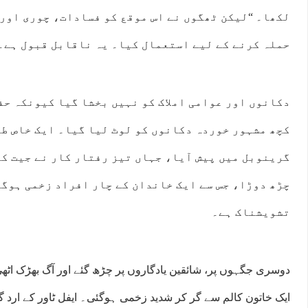
لکھا۔ “لیکن ٹھگوں نے اس موقع کو فسادات، چوری اور
حملہ کرنے کے لیے استعمال کیا۔ یہ ناقابل قبول ہے۔
دکانوں اور عوامی املاک کو نہیں بخشا گیا کیونکہ ح
کچھ مشہور خوردہ دکانوں کو لوٹ لیا گیا۔ ایک خاص طو
گرینوبل میں پیش آیا، جہاں تیز رفتار کار نے جیت کا
چڑھ دوڑا، جس سے ایک خاندان کے چار افراد زخمی ہوگئ
تشویشناک ہے۔
دوسری جگہوں پر، شائقین یادگاروں پر چڑھ گئے اور آگ بھڑک اٹھی