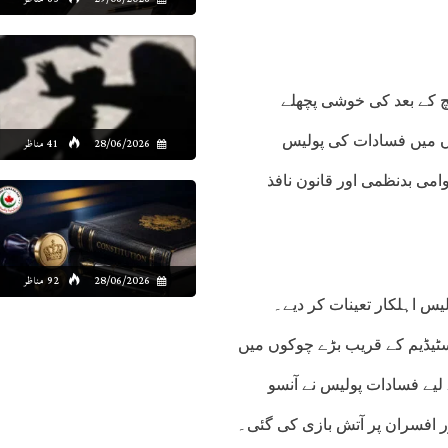
سے فتح کے باوجود، میچ کے بعد کی خوشی پچھلے
 میں فسادات کی پولیس
28/06/2026
41 مناظر
30 افراد کو لوٹ مار، عوامی بدنظمی اور قانون نافذ
28/06/2026
92 مناظر
س اہلکار تعینات کر دیے۔
ارک ڈیس پرنسز اسٹیڈیم کے قریب بڑے چوکوں میں
لیے فسادات پولیس نے آنسو
اور افسران پر آتش بازی کی گئی۔