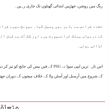
رنگ میں روشن، جھڑپیں ابتدائی گھنٹوں تک جاری رہیں۔
تشدد فرانس سے باہر بھی پھیل گیا۔ میونخ میں، فران
کے درمیان پبلک ٹرانسپورٹ پر، اور کِک آف سے قبل ال
لڑائی ہوئی۔
اس تازہ ترین ایپی سوڈ نے PSG کے فین بیس کی ج
کے شروع میں آرسنل اور آسٹن ولا کے خلاف میچوں کے دوران جھ
متعلقہ