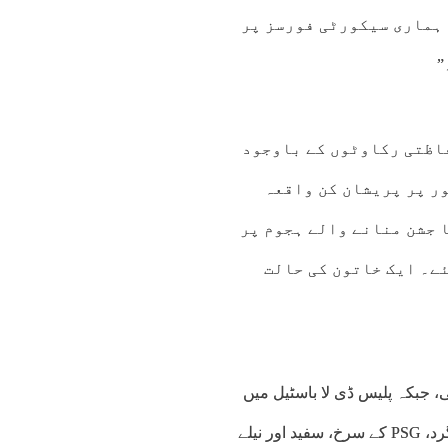
 ہماری سیکورٹی فورسز پر
”
فاظتی رکاوٹوں کے باوجود
ر پر پریشان کن واقعہ
 جشن منانے والے ہجوم پر
ے۔ ایک خاتون کی حالت
، جبکہ پلیس ڈی لا باسٹیل میں
ایک خاتون کالم سے گر کر شدید زخمی ہوگئی۔ ایفل ٹاور کے ارد گرد، PSG کے سرخ، سفید اور نیلے