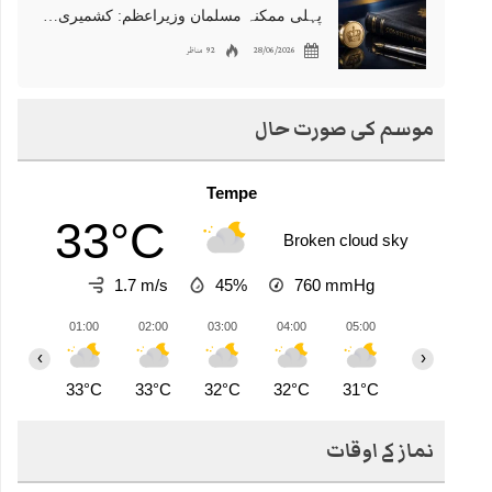
پہلی ممکنہ مسلمان وزیراعظم: کشمیری نژاد شبانہ محمود برطانیہ میں مقبول
28/06/2026
92 مناظر
موسم کی صورت حال
Tempe
33°C
Broken cloud sky
1.7 m/s
45%
760
mmHg
01:00
02:00
03:00
04:00
05:00
06:00
0
‹
›
33°C
33°C
32°C
32°C
31°C
31°C
3
نماز کے اوقات