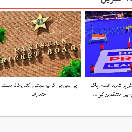
ش پر شدید غصہ: پاک
پی سی بی کا نیا سینٹرل کنٹریکٹ سسٹم
 میں منتظمین کی…
متعارف