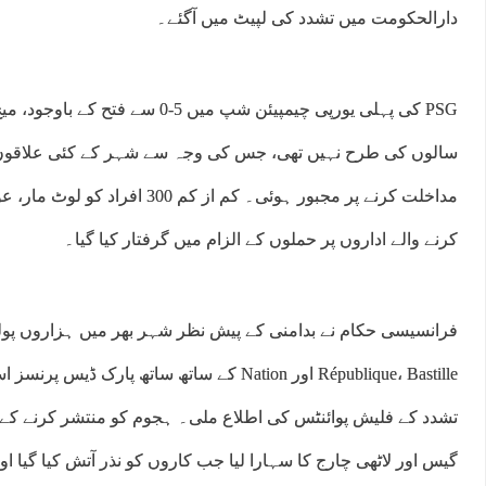
دارالحکومت میں تشدد کی لپیٹ میں آگئے۔
PSG کی پہلی یورپی چیمپیئن شپ میں 5-0 
سالوں کی طرح نہیں تھی، جس کی وجہ سے شہر کے کئی علاقوں
مداخلت کرنے پر مجبور ہوئی۔ کم از کم 0
کرنے والے اداروں پر حملوں کے الزام میں گرفتار کیا گیا۔
فرانسیسی حکام نے بدامنی کے پیش نظر شہر بھر میں ہزاروں پولی
République، Bastille اور Nation کے ساتھ ساتھ پ
تشدد کے فلیش پوائنٹس کی اطلاع ملی۔ ہجوم کو منتشر کرنے کے 
گیس اور لاٹھی چارج کا سہارا لیا جب کاروں کو نذر آتش کیا گیا 