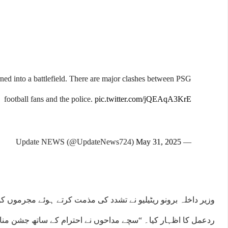
rned into a battlefield. There are major clashes between PSG
football fans and the police.
pic.twitter.com/jQEAqA3KrE
May 31, 2025
— Update NEWS (@UpdateNews724)
:00
15:00
16:00
17:00
18:00
19:00
20:00
21:
°C
44°C
43°C
43°C
42°C
42°C
41°C
40
وزیر داخلہ برونو ریٹیلیو نے تشدد کی مذمت کرتے ہوئے مجرموں ک