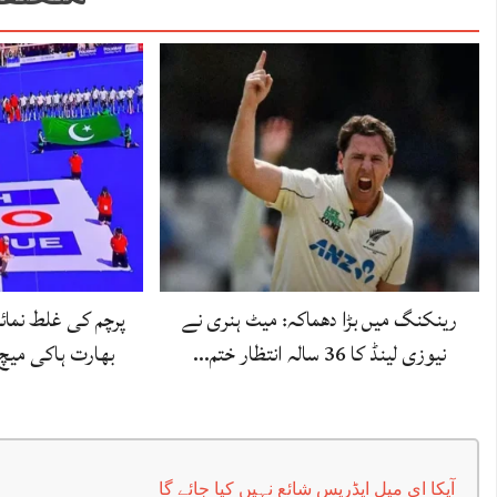
رینکنگ میں بڑا دھماکہ: میٹ ہنری نے
پرچم کی غلط نمائ
نیوزی لینڈ کا 36 سالہ انتظار ختم…
بھارت ہاکی میچ
آپکا ای میل ایڈریس شائع نہیں کیا جائے گا