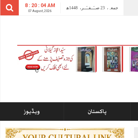
8 : 20 : 06 AM
جمعہ،
23
صــَــفــَــر،
1448ھ
07 August, 2026
پاکستان
ویڈیوز