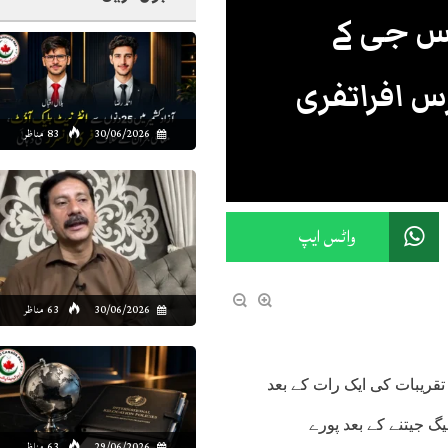
یس جی کے
رس افراتفری
30/06/2026
83 مناظر
واٹس ایپ
30/06/2026
63 مناظر
شہر نے پیرس سینٹ جرمین (PSG) کے لیے تقریبات کی ایک رات کے بعد
و cthe lub کی تاریخی UEFA چیمپئنز لیگ جیتنے کے بعد پورے
29/06/2026
63 مناظر