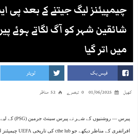
چیمپیئنز لیگ جیتنے کے بعد پی ا
شائقین شہر کو آگ لگاتے ہوئے پی
میں اتر گیا
فیس بک
ٹویٹر
کھیل
01/06/2025
0 تبصرے
52 مناظر
پیرس — روشنیوں کے 
افراتفری کے مناظر دیکھے ج