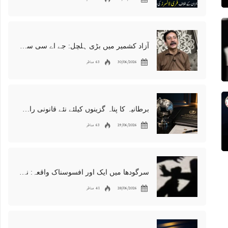
آزاد کشمیر میں بڑی ہلچل: جے اے سی سربراہ شوکت نواز میر کی گرفتاری، دھرنا جاری
30/06/2026
63 مناظر
برطانیہ کا پناہ گزینوں کیلئے نئے قانونی راستوں اور اسپانسر شپ نظام کا اعلان
29/06/2026
63 مناظر
سرگودھا میں ایک اور افسوسناک واقعہ: نوعمر لڑکے سے مبینہ زیادتی، مقدمہ درج
28/06/2026
41 مناظر