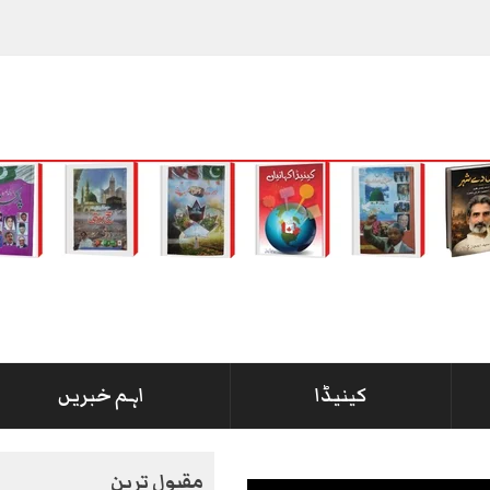
کینیڈا
اہم خبریں
مقبول ترین