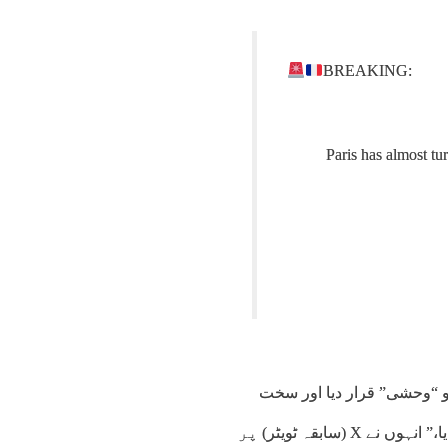
BREAKING:
Paris has almost tu
7:00
08:00
09:00
10:00
11:00
12:00
13:00
14
1°C
33°C
35°C
37°C
39°C
41°C
42°C
43
و “وحشی” قرار دیا اور سخت
ردعمل کا اظہار کیا۔ “سچے مداحوں نے احترام کے ساتھ جشن منایا،” انہوں نے X (سابقہ ​​ٹویٹر) پر