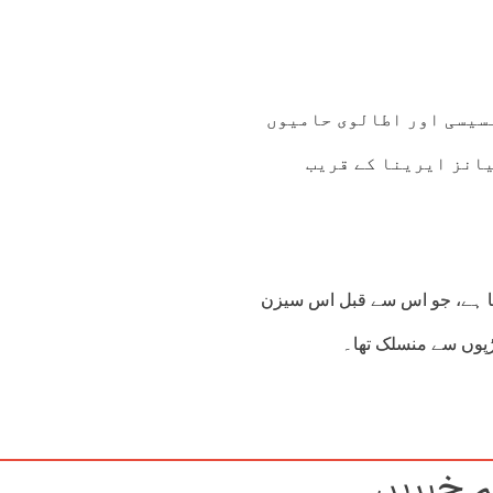
سیسی اور اطالوی حامیوں
یانز ایرینا کے قریب
انچ کو تیز کر دیا ہے، جو اس سے قبل اس سیزن
ڑپوں سے منسلک تھا۔
 خبریں