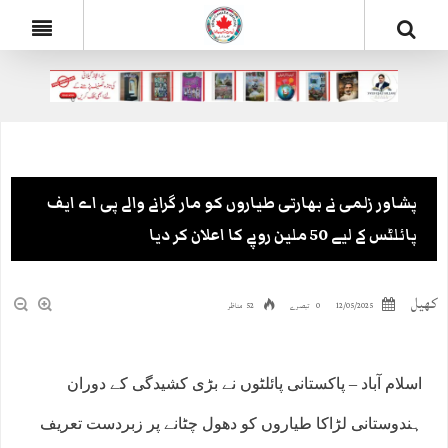
پشاور زلمی نے بھارتی طیاروں کو مار گرانے والے پی اے ایف
پائلٹس کے لیے 50 ملین روپے کا اعلان کر دیا
کھیل
12/05/2025
0 تبصرے
52 مناظر
اسلام آباد – پاکستانی پائلٹوں نے بڑی کشیدگی کے دوران
ہندوستانی لڑاکا طیاروں کو دھول چٹانے پر زبردست تعریف