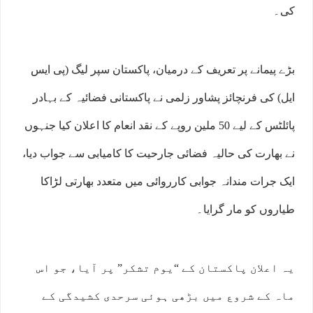
کی۔
بڑے پیمانے پر تعریف کے درمیان، پاکستان سپر لیگ (پی ایس
ایل) کی فرنچائز پشاور زلمی نے پاکستانی فضائیہ کے بہادر
پائلٹس کے لیے 50 ملین روپے کے نقد انعام کا اعلان کیا جنہوں
نے بھارت کی حالیہ فضائی جارحیت کا کامیابی سے جواب دیا،
ایک جرات مندانہ جوابی کارروائی میں متعدد بھارتی لڑاکا
طیاروں کو مار گرایا۔
یہ اعلان پاکستان کے “یوم تشکر” پر آیا، جو اس
ماہ کے شروع میں بڑھی ہوئی سرحدی کشیدگی کے