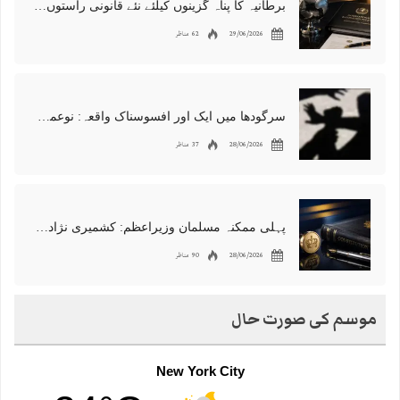
برطانیہ کا پناہ گزینوں کیلئے نئے قانونی راستوں اور اسپانسر شپ نظام کا اعلان
29/06/2026
62 مناظر
سرگودھا میں ایک اور افسوسناک واقعہ: نوعمر لڑکے سے مبینہ زیادتی، مقدمہ درج
28/06/2026
37 مناظر
پہلی ممکنہ مسلمان وزیراعظم: کشمیری نژاد شبانہ محمود برطانیہ میں مقبول
28/06/2026
90 مناظر
موسم کی صورت حال
New York City