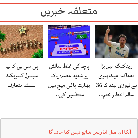
متعلقہ خبریں
رینکنگ میں بڑا
پرچم کی غلط نمائش
پی سی بی کا نیا
دھماکہ: میٹ ہنری
پر شدید غصہ: پاک
سینٹرل کنٹریکٹ
نے نیوزی لینڈ کا 36
بھارت ہاکی میچ میں
سسٹم متعارف
سالہ انتظار ختم…
منتظمین کی…
آپکا ای میل ایڈریس شائع نہیں کیا جائے گا