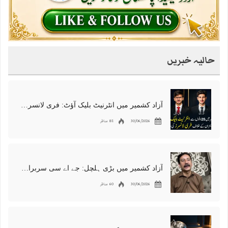
حالیہ خبریں
آزاد کشمیر میں انٹرنیٹ بلیک آؤٹ: فری لانسرز کا معاشی قتل، احتجاج شروع
30/06/2026
81 مناظر
آزاد کشمیر میں بڑی ہلچل: جے اے سی سربراہ شوکت نواز میر کی گرفتاری، دھرنا جاری
30/06/2026
60 مناظر