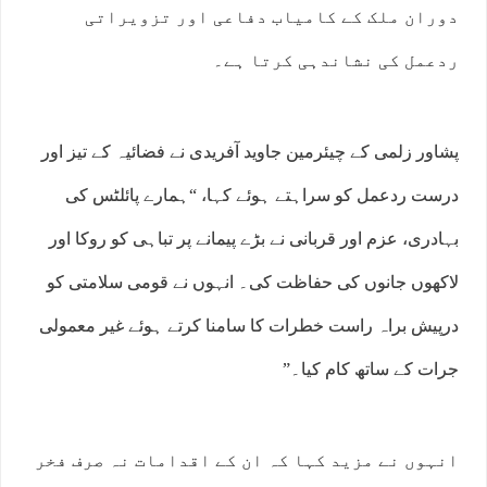
دوران ملک کے کامیاب دفاعی اور تزویراتی
ردعمل کی نشاندہی کرتا ہے۔
پشاور زلمی کے چیئرمین جاوید آفریدی نے فضائیہ کے تیز اور
درست ردعمل کو سراہتے ہوئے کہا، “ہمارے پائلٹس کی
بہادری، عزم اور قربانی نے بڑے پیمانے پر تباہی کو روکا اور
لاکھوں جانوں کی حفاظت کی۔ انہوں نے قومی سلامتی کو
درپیش براہ راست خطرات کا سامنا کرتے ہوئے غیر معمولی
جرات کے ساتھ کام کیا۔”
انہوں نے مزید کہا کہ ان کے اقدامات نہ صرف فخر