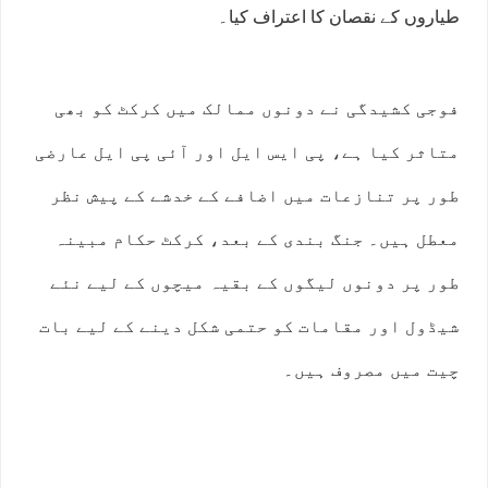
طیاروں کے نقصان کا اعتراف کیا۔
فوجی کشیدگی نے دونوں ممالک میں کرکٹ کو بھی
متاثر کیا ہے، پی ایس ایل اور آئی پی ایل عارضی
طور پر تنازعات میں اضافے کے خدشے کے پیش نظر
معطل ہیں۔ جنگ بندی کے بعد، کرکٹ حکام مبینہ
طور پر دونوں لیگوں کے بقیہ میچوں کے لیے نئے
شیڈول اور مقامات کو حتمی شکل دینے کے لیے بات
چیت میں مصروف ہیں۔