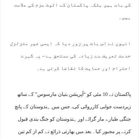
کی بات ہیں بلکہ پاکستان کے اٹوٹ عزم کی علامت
ہیں۔
انہوں نے اس بات پر زور دیا کہ ایسی غیر متزلزل
خدمت تعریف سے زیادہ کی مستحق ہے – یہ گہرے
احترام اور حمایت کا تقاضا کرتی ہے۔
پاکستان نے 10 مئی کو “آپریشن بنیان مارسوس” کے ساتھ
زبردست جوابی کارروائی کی، جس میں ہندوستان کے پانچ
جنگی طیارے مار گرائے اور ہندوستان کو جنگ بندی قبول
کرنے پر مجبور کیا۔ بعد میں بھارتی ذرائع نے کم از کم تین