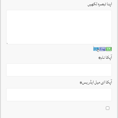
اپنا تبصرہ لکھیں
آپکا نام
*
آپکا ای میل ایڈریس
*