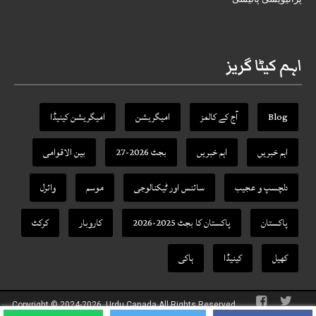
اہم کیٹا گریز
Blog
آج کے کالمز
امیگریشن
امیگریشن کینیڈا
اہم خبریں
اہم خبریں
بجٹ 2026-27
بین الاقوامی
دلچسپ و عجیب
سائنس اور ٹیکنالوجی
موسم
وائرل
پاکستان
پاکستان کا بجٹ 2025-2026
کاروبار
کرکٹ
کھیل
کینیڈا
ہاکی
Copyright © 2024-2026, Urdu Canada All Rights Reserved.