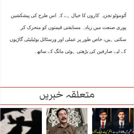
آٹوموٹو تجزیہ کاروں کا خیال ہے کہ اس طرح کی پیشکشیں
پوری صنعت میں زیادہ مسابقتی قیمتوں کو متحرک کر
سکتی ہیں، خاص طور پر عملی اور ورسٹائل یوٹیلیٹی گاڑیوں
کے لیے صارفین کی بڑھتی ہوئی مانگ کے ساتھ۔
متعلقہ خبریں