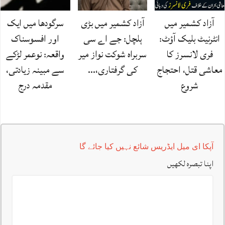
آزاد کشمیر میں
آزاد کشمیر میں بڑی
سرگودھا میں ایک
انٹرنیٹ بلیک آؤٹ:
ہلچل: جے اے سی
اور افسوسناک
فری لانسرز کا
سربراہ شوکت نواز میر
واقعہ: نوعمر لڑکے
معاشی قتل، احتجاج
کی گرفتاری،…
سے مبینہ زیادتی،
شروع
مقدمہ درج
آپکا ای میل ایڈریس شائع نہیں کیا جائے گا
اپنا تبصرہ لکھیں