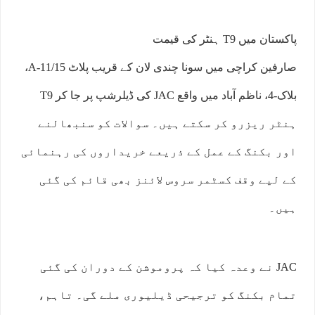
پاکستان میں T9 ہنٹر کی قیمت
صارفین کراچی میں سونا چندی لان کے قریب پلاٹ 11/15-A،
بلاک-4، ناظم آباد میں واقع JAC کی ڈیلرشپ پر جا کر T9
ہنٹر ریزرو کر سکتے ہیں۔ سوالات کو سنبھالنے
اور بکنگ کے عمل کے ذریعے خریداروں کی رہنمائی
کے لیے وقف کسٹمر سروس لائنز بھی قائم کی گئی
ہیں۔
JAC نے وعدہ کیا کہ پروموشن کے دوران کی گئی
تمام بکنگ کو ترجیحی ڈیلیوری ملے گی۔ تاہم،