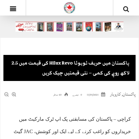
پاکستان میں حریف ٹویوٹا Hilux Revo کی قیمت میں 2.5
لاکھ روپے کی کمی – نئی قیمتیں چیک کریں
پاکستان
,
کاروبار
11/05/2025
0 تبصرے
60 مناظر
کراچی – پاکستان کی مسابقتی پک اپ ٹرک مارکیٹ میں
خریداروں کو راغب کرنے کے لیے ایک اور کوشش، JAC گیٹ