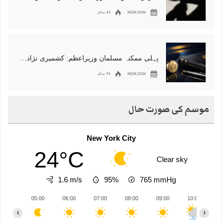
28/06/2026
41 مناظر
پہلی ممکنہ مسلمان وزیراعظم: کشمیری نژاد شبانہ محمود برطانیہ میں مقبول
28/06/2026
92 مناظر
موسم کی صورت حال
New York City
24°C
Clear sky
1.6 m/s
95%
765
mmHg
05:00
06:00
07:00
08:00
09:00
10:00
1
‹
›