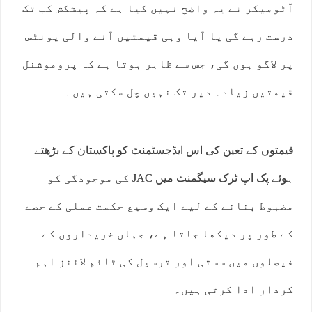
آٹومیکر نے یہ واضح نہیں کیا ہے کہ پیشکش کب تک
درست رہے گی یا آیا وہی قیمتیں آنے والی یونٹس
پر لاگو ہوں گی، جس سے ظاہر ہوتا ہے کہ پروموشنل
قیمتیں زیادہ دیر تک نہیں چل سکتی ہیں۔
قیمتوں کے تعین کی اس ایڈجسٹمنٹ کو پاکستان کے بڑھتے
ہوئے پک اپ ٹرک سیگمنٹ میں JAC کی موجودگی کو
مضبوط بنانے کے لیے ایک وسیع حکمت عملی کے حصے
کے طور پر دیکھا جاتا ہے، جہاں خریداروں کے
فیصلوں میں سستی اور ترسیل کی ٹائم لائنز اہم
کردار ادا کرتی ہیں۔