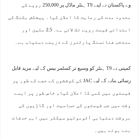
وے پاکستان نے اپنے T9 ہنٹر ماڈل پر 250,000 روپے کی
محدود مدت کی رعایت کا اعلان کیا۔ پیشکش بکنگ کی
ابتدائی قیمت روپے تک لاتی ہے۔ 2.5 ملین اور
منتخب فنانسنگ پارٹنرز کے ذریعے دستیاب ہے۔
کمپنی نے T9 ہنٹر کو وسیع تر کسٹمر بیس کے لیے مزید قابل
رسائی بنانے کے لیے JAC کی کوششوں کے حصے کے طور پر
قیمتوں میں کمی کا اعلان کیا، خاص طور پر ایسے
وقت میں جب قیمتوں کی حساسیت اور گاڑیوں کی
بروقت دستیابی آٹوموٹیو سیکٹر میں اہم خدشات
بنے ہوئے ہیں۔