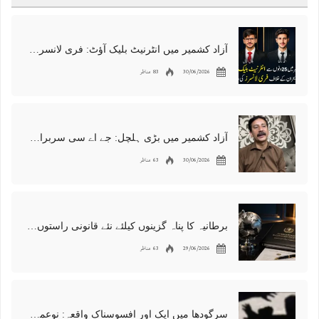
آزاد کشمیر میں انٹرنیٹ بلیک آؤٹ: فری لانسرز کا معاشی قتل، احتجاج شروع
30/06/2026
83 مناظر
آزاد کشمیر میں بڑی ہلچل: جے اے سی سربراہ شوکت نواز میر کی گرفتاری، دھرنا جاری
30/06/2026
63 مناظر
برطانیہ کا پناہ گزینوں کیلئے نئے قانونی راستوں اور اسپانسر شپ نظام کا اعلان
29/06/2026
63 مناظر
سرگودھا میں ایک اور افسوسناک واقعہ: نوعمر لڑکے سے مبینہ زیادتی، مقدمہ درج