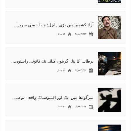
آزاد کشمیر میں بڑی ہلچل: جے اے سی سربراہ شوکت نواز میر کی گرفتاری، دھرنا جاری
30/06/2026
60 مناظر
برطانیہ کا پناہ گزینوں کیلئے نئے قانونی راستوں اور اسپانسر شپ نظام کا اعلان
29/06/2026
62 مناظر
سرگودھا میں ایک اور افسوسناک واقعہ: نوعمر لڑکے سے مبینہ زیادتی، مقدمہ درج
28/06/2026
37 مناظر