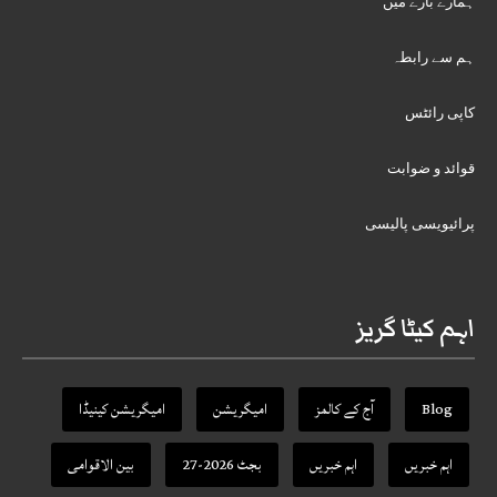
ہمارے بارے میں
ہم سے رابطہ
کاپی رائٹس
قوائد و ضوابت
پرائیویسی پالیسی
اہم کیٹا گریز
Blog
آج کے کالمز
امیگریشن
امیگریشن کینیڈا
اہم خبریں
اہم خبریں
بجٹ 2026-27
بین الاقوامی