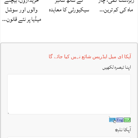
زبردست کمی، چار
کے ساتھ سائبر
خریداروں، بیچنے
ماہ کی کم ترین…
سیکیورٹی کا معاہدہ
والوں اور سوشل
میڈیا پر نئے قانون…
آپکا ای میل ایڈریس شائع نہیں کیا جائے گا
اپنا تبصرہ لکھیں
آپکا نام
*