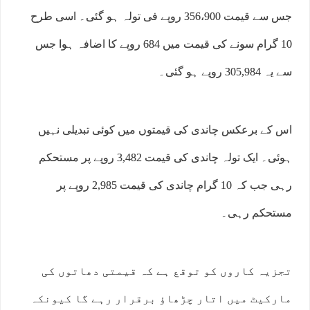
جس سے قیمت 356،900 روپے فی تولہ ہو گئی۔ اسی طرح
10 گرام سونے کی قیمت میں 684 روپے کا اضافہ ہوا جس
سے یہ 305,984 روپے ہو گئی۔
اس کے برعکس چاندی کی قیمتوں میں کوئی تبدیلی نہیں
ہوئی۔ ایک تولہ چاندی کی قیمت 3,482 روپے پر مستحکم
رہی جب کہ 10 گرام چاندی کی قیمت 2,985 روپے پر
مستحکم رہی۔
تجزیہ کاروں کو توقع ہے کہ قیمتی دھاتوں کی
مارکیٹ میں اتار چڑھاؤ برقرار رہے گا کیونکہ