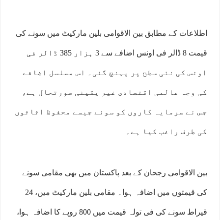
اطلاعات کے مطابق بین الاقوامی بلین مارکیٹ میں سونے کی
قیمت 8 ڈالر فی اونس اضافے سے 3 ہزار 385 ڈالر فی
اونس کی نئی سطح پر پہنچ گئی۔ اس مسلسل اضافے
کی وجہ عالمی اقتصادی غیر یقینی صورتحال ہے،
جس نے سرمایہ کاروں کو سونے جیسے محفوظ اثاثوں
کی طرف راغب کیا ہے۔
بین الاقوامی رجحان کے بعد پاکستان میں بھی مقامی سونے
کی قیمتوں میں اضافہ ہوا۔ مقامی بلین مارکیٹ میں، 24
قیراط سونے کی فی تولہ قیمت میں 800 روپے کا اضافہ ہوا،