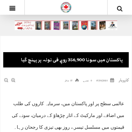
پاکستان میں سونا 356,900 روپے فی تولہ پر پہنچ گیا
کاروبار
07/05/2025
0 تبصرے
57 مناظر
عالمی سطح پر اور پاکستان میں، سرمایہ کاروں کی طلب
میں اضافے اور مارکیٹ کے اتار چڑھاؤ کے درمیان، سونے کی
قیمتوں میں مسلسل تیسرے روز بھی تیزی کا رجحان رہا۔