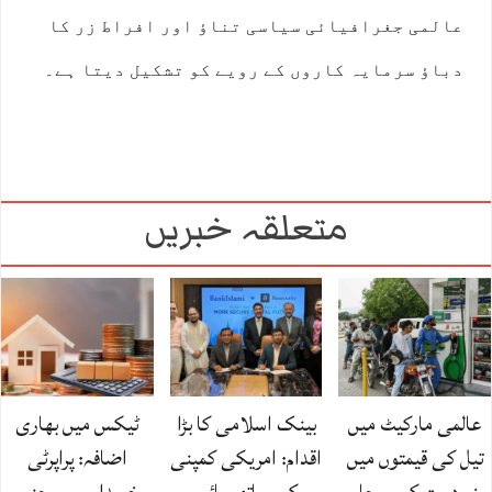
عالمی جغرافیائی سیاسی تناؤ اور افراط زر کا
دباؤ سرمایہ کاروں کے رویے کو تشکیل دیتا ہے۔
متعلقہ خبریں
عالمی مارکیٹ میں
بینک اسلامی کا بڑا
ٹیکس میں بھاری
تیل کی قیمتوں میں
اقدام: امریکی کمپنی
اضافہ: پراپرٹی