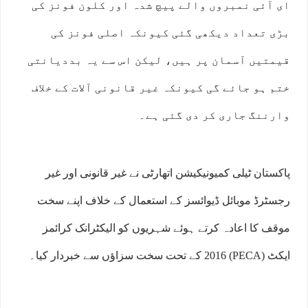
ای آئی نمبروں والے پیچ شدہ اور کلون فونز کی
بڑی تعداد دیکھی گئی کیونکہ اصلی فونز کی
قیمتیں آسمان پر ہیں، لیکن اس سے یہ بددیانتی
ختم ہو جائے گی کیونکہ غیر قانونی آلات کے خلاف
وارننگ جاری کر دی گئی ہے۔
پاکستان ٹیلی کمیونیکیشن اتھارٹی نے غیر قانونی اور غیر
رجسٹرڈ موبائل ڈیوائسز کے استعمال کے خلاف اپنے سخت
موقف کا اعادہ کرتے ہوئے شہریوں کو الیکٹرانک کرائمز
ایکٹ (PECA) 2016 کے تحت سخت سزاؤں سے خبردار کیا۔