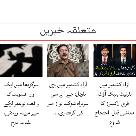
متعلقہ خبریں
آزاد کشمیر میں
آزاد کشمیر میں بڑی
سرگودھا میں ایک
انٹرنیٹ بلیک آؤٹ:
ہلچل: جے اے سی
اور افسوسناک
فری لانسرز کا
سربراہ شوکت نواز میر
واقعہ: نوعمر لڑکے
معاشی قتل، احتجاج
کی گرفتاری،…
سے مبینہ زیادتی،
شروع
مقدمہ درج