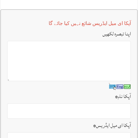
آپکا ای میل ایڈریس شائع نہیں کیا جائے گا
اپنا تبصرہ لکھیں
آپکا نام
*
آپکا ای میل ایڈریس
*