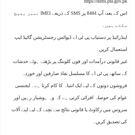
https://dirbs.pta.gov.pk
اس کے بعد، آپ 8484 پر SMS کے ذریعے IMEI نمبر بھیج
سکتے ہیں۔
اینڈرائیڈ پر دستیاب پی ٹی اے ڈیوائس رجسٹریشن گائیڈ ایپ
استعمال کریں۔
غیر قانونی درآمدات اور فون کلوننگ پر بڑھتے ہوئے خدشات
کے ساتھ، پی ٹی اے کا مسلسل نفاذ صارفین اور خوردہ
فروشوں دونوں کے لیے ایک انتباہ کا کام کرتا ہے۔ ایجنسی
عوام کی حوصلہ افزائی کرتی ہے کہ وہ ہوشیار رہیں اور
سروس میں رکاوٹ یا قانونی نتائج سے بچنے کے لیے اپنے آلات
کی تصدیق کریں۔