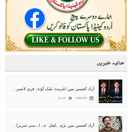
حالیہ خبریں
آزاد کشمیر میں انٹرنیٹ بلیک آؤٹ: فری لانسرز کا معاشی قتل، احتجاج شروع
30/06/2026
89 مناظر
آزاد کشمیر میں بڑی ہلچل: جے اے سی سربراہ شوکت نواز میر کی گرفتاری، دھرنا جاری