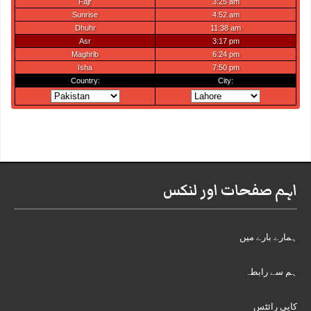
اہم صفحات اور لنکس
ہمارے بارے میں
ہم سے رابطہ
کاپی رائٹس