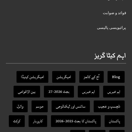
قوائد و ضوابت
پرائیویسی پالیسی
اہم کیٹا گریز
Blog
آج کے کالمز
امیگریشن
امیگریشن کینیڈا
اہم خبریں
اہم خبریں
بجٹ 2026-27
بین الاقوامی
دلچسپ و عجیب
سائنس اور ٹیکنالوجی
موسم
وائرل
پاکستان
پاکستان کا بجٹ 2025-2026
کاروبار
کرکٹ