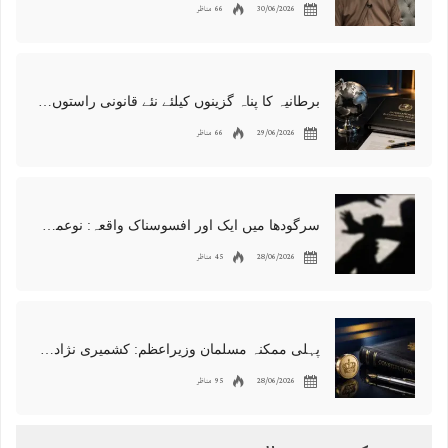
30/06/2026
66 مناظر
برطانیہ کا پناہ گزینوں کیلئے نئے قانونی راستوں اور اسپانسر شپ نظام کا اعلان
29/06/2026
66 مناظر
سرگودھا میں ایک اور افسوسناک واقعہ: نوعمر لڑکے سے مبینہ زیادتی، مقدمہ درج
28/06/2026
45 مناظر
پہلی ممکنہ مسلمان وزیراعظم: کشمیری نژاد شبانہ محمود برطانیہ میں مقبول
28/06/2026
95 مناظر