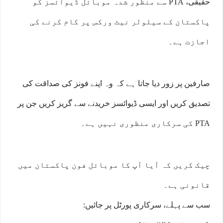
حقیقی، PTA سے منظور شدہ موبائل ڈیوائسز کو
پاکستان کے سیلولر نیٹ ورکس پر کام کرنے کی
اجازت ہے۔
صارفین پر زور دیا جاتا ہے کہ وہ اپنے فونز کی صداقت کی
تصدیق کریں اور ایسی ڈیوائسز خریدنے سے گریز کریں جن پر
PTA کی سرکاری منظوری نہیں ہے۔
چیک کریں کہ آیا آپ کا موبائل فون پاکستان میں
قانونی ہے۔
سب سے پہلے، سرکاری پورٹل پر جائیں: