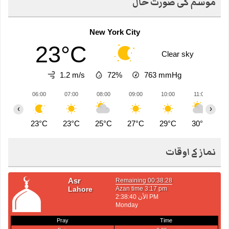
موسم کی صورت حال
New York City
23°C
Clear sky
1.2 m/s
72%
763
mmHg
06:00
07:00
08:00
09:00
10:00
11:00
1
‹
›
23°C
23°C
25°C
27°C
29°C
30°C
3
نماز کے اوقات