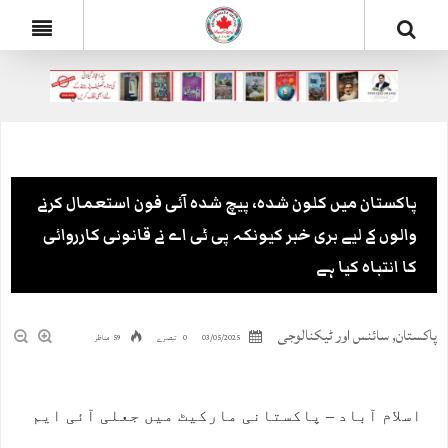
پاکستان میں کلون شدہ، پیچ شدہ آئی فون استعمال کرنے
والوں کے لیے بری خبر کیونکہ پی ٹی اے نے قانونی کارروائی
کا انتباہ کیا ہے
پاکستان
,
سائنس اور ٹیکنالوجی
03/05/2025
0 تبصرے
59 مناظر
اسلام آباد – پاکستانی مارکیٹ میں جعلی آئی ایم