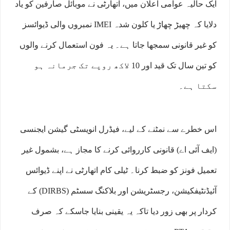
ایک حالیہ عوامی اعلان میں، اتھارٹی نے موبائل صارفین کو یاد
دلایا کہ چھیڑ چھاڑ یا کلون شدہ IMEI نمبروں والی ڈیوائسز
کو غیر قانونی سمجھا جاتا ہے۔ یہ فون استعمال کرنے والوں
کو تین سال تک قید اور 10 لاکھ روپے تک جرمانہ ہو
سکتا ہے۔
اس خطرے سے نمٹنے کے لیے، فیڈرل انویسٹی گیشن ایجنسی
(ایف آئی اے) قانونی کارروائی کرنے کا مجاز ہے، بشمول غیر
تعمیل فونز کو ضبط کرنا۔ ٹیلی کام اتھارٹی نے اپنے ڈیوائس
آئیڈنٹیفکیشن، رجسٹریشن اور بلاکنگ سسٹم (DIRBS) کے
کردار پر بھی زور دیا تاکہ یہ یقینی بنایا جاسکے کہ صرف