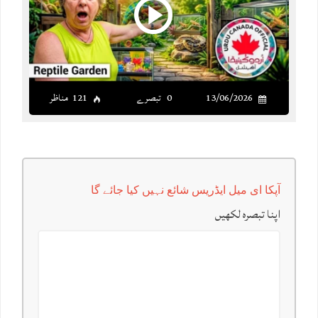
13/06/2026
0 تبصرے
121 مناظر
آپکا ای میل ایڈریس شائع نہیں کیا جائے گا
اپنا تبصرہ لکھیں