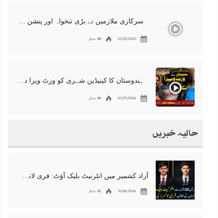
سرکاری ملازمین نے بڑی تنخواہ اور پنشن میں کٹوتیوں کو مسترد کر دیا | دارالحکومت میں احتجاجی مظاہرہ اردو کینیڈا
23/02/2025
88 مناظر
ہندوستان کا کینیڈین شہری کو وزٹ ویزا دینے سے انکار، مسعود عالم کی کہانی
03/07/2026
80 مناظر
حالیہ خبریں
آزاد کشمیر میں انٹرنیٹ بلیک آؤٹ: فری لانسرز کا معاشی قتل، احتجاج شروع
30/06/2026
82 مناظر