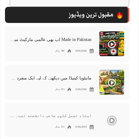
مقبول ترین ویڈیوز
Made in Pakistan اب بھی عالمی مارکیٹ میں موجود | پاکستانی برآمدات کو درپیش چیلنجز
10/06/2026
182 مناظر
مانیٹوبا کینیڈا میں دیکھنے کے لیے ایک منفرد جگہ | ویسٹ مین ریپٹائل گارڈن | رینگنے والے جانوروں کی 300 مختلف اقسام
13/06/2026
121 مناظر
استاد تجمل کلیم صاحب دانشمند تھے۔ ایک عظیم دوست، معروف شاعر اور گلوکار۔ ہمیں اس کی کمی محسوس ہوتی ہے
19/06/2025
111 مناظر