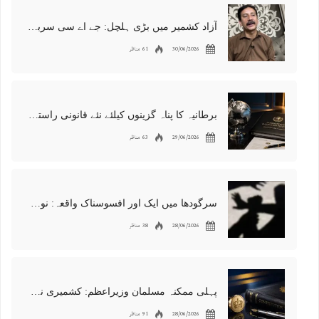
آزاد کشمیر میں بڑی ہلچل: جے اے سی سربراہ شوکت نواز میر کی گرفتاری، دھرنا جاری
30/06/2026
61 مناظر
برطانیہ کا پناہ گزینوں کیلئے نئے قانونی راستوں اور اسپانسر شپ نظام کا اعلان
29/06/2026
63 مناظر
سرگودھا میں ایک اور افسوسناک واقعہ: نوعمر لڑکے سے مبینہ زیادتی، مقدمہ درج
28/06/2026
38 مناظر
پہلی ممکنہ مسلمان وزیراعظم: کشمیری نژاد شبانہ محمود برطانیہ میں مقبول
28/06/2026
91 مناظر