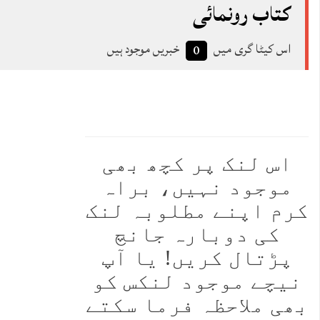
کتاب رونمائی
اس کیٹا گری میں
خبریں موجود ہیں
0
ہم معذرت چاہتے ہیں
اس لنک پر کچھ بھی
موجود نہیں، براہ
کرم اپنے مطلوبہ لنک
کی دوبارہ جانچ
پڑتال کریں! یا آپ
نیچے موجود لنکس کو
بھی ملاحظہ فرما سکتے