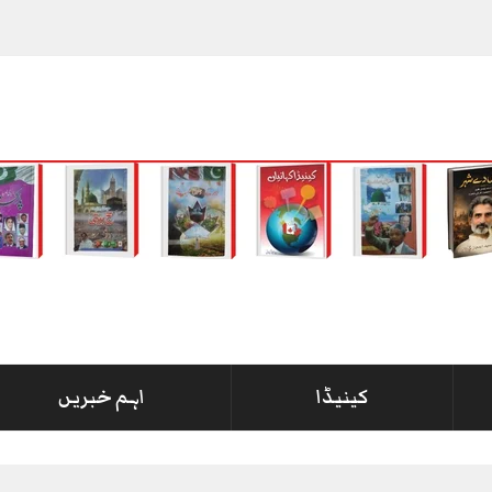
راہ شوکت نواز میر کی گرفتا
_
کینیڈا
اہم خبریں