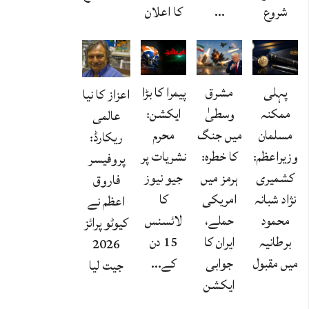
شروع
…
کا اعلان
پہلی
مشرق
پیمرا کا بڑا
اعزاز کا نیا
ممکنہ
وسطیٰ
ایکشن:
عالمی
مسلمان
میں جنگ
محرم
ریکارڈ:
وزیراعظم:
کا خطرہ:
نشریات پر
پروفیسر
کشمیری
ہرمز میں
جیو نیوز
فاروق
نژاد شبانہ
امریکی
کا
اعظم نے
محمود
حملے،
لائسنس
کیوٹو پرائز
برطانیہ
ایران کا
15 دن
2026
میں مقبول
جوابی
کے…
جیت لیا
ایکشن