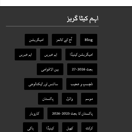
اہم کیٹا گریز
Blog
آج کے کالمز
امیگریشن
امیگریشن کینیڈا
اہم خبریں
اہم خبریں
بجٹ 2026-27
بین الاقوامی
دلچسپ و عجیب
سائنس اور ٹیکنالوجی
موسم
وائرل
پاکستان
پاکستان کا بجٹ 2025-2026
کاروبار
کرکٹ
کھیل
کینیڈا
ہاکی