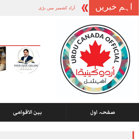
اہم خبریں
آزاد کشمیر میں بڑی ہلچل: جے اے سی سرب
صفحہ اول
بین الاقوامی