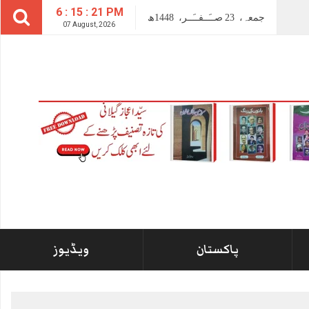
6 : 15 : 22 PM
جمعہ،
23
صــَــفــَــر،
1448ھ
07 August, 2026
پاکستان
ویڈیوز