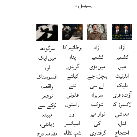
ہیں.
آزاد
آزاد
برطانیہ کا
سرگودھا
کشمیر
کشمیر
پناہ
میں ایک
میں
میں بڑی
گزینوں
اور
انٹرنیٹ
ہلچل: جے
کیلئے
افسوسناک
بلیک
اے سی
نئے
واقعہ:
آؤٹ: فری
سربراہ
قانونی
نوعمر
لانسرز کا
شوکت
راستوں
لڑکے سے
معاشی
نواز میر
اور
مبینہ
قتل،
کی
اسپانسر
زیادتی،
احتجاج
گرفتاری،
شپ نظام
مقدمہ درج