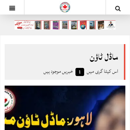
ماڈل ٹاؤن
اس کیٹا گری میں
خبریں موجود ہیں
1