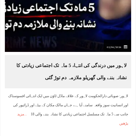
02/06/2026
لاہور میں درندگی کی انتہا، 5 ماہ تک اجتماعی زیادتی کا
نشانہ بننے والی گھریلو ملازمہ دم توڑ گئی
لاہور: صوبائی دارالحکومت لاہور کے علاقے ماڈل ٹاؤن میں ایک انتہائی افسوسناک
اور انسانیت سوز واقعہ سامنے آیا ہے، جہاں مالک مکان کے بیٹے اور ڈرائیور کی
جانب سے 5 ماہ تک مسلسل اجتماعی زیادتی کا نشانہ بننے والی 18
مزید
پڑھیں