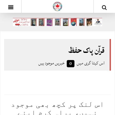
قرآن پاک حفظ
اس کیٹا گری میں
خبریں موجود ہیں
0
ہم معذرت چاہتے ہیں
اس لنک پر کچھ بھی موجود
نہیں، براہ کرم اپنے