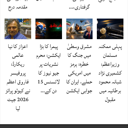
گرفتاری،…
مقدمہ درج
پہلی ممکنہ
مشرق وسطیٰ
پیمرا کا بڑا
اعزاز کا نیا
مسلمان
میں جنگ کا
ایکشن: محرم
عالمی
وزیراعظم:
خطرہ: ہرمز
نشریات پر
ریکارڈ:
کشمیری نژاد
میں امریکی
جیو نیوز کا
پروفیسر
شبانہ محمود
حملے، ایران کا
لائسنس 15
فاروق اعظم
برطانیہ میں
جوابی ایکشن
دن کے…
نے کیوٹو پرائز
مقبول
2026 جیت
لیا