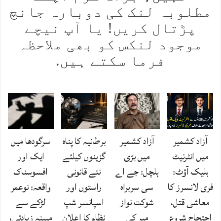
مطلوبہ لنک کی دوبارہ جانچ
پڑتال کریں! یا آپ نیچے
موجود لنکس کو بھی ملاحظہ
فرما سکتے ہیں.
آزاد کشمیر
آزاد کشمیر
برطانیہ کا پناہ
سرگودھا میں
میں انٹرنیٹ
میں بڑی
گزینوں کیلئے
ایک اور
بلیک آؤٹ:
ہلچل: جے اے
نئے قانونی
افسوسناک
فری لانسرز کا
سی سربراہ
راستوں اور
واقعہ: نوعمر
معاشی قتل،
شوکت نواز
اسپانسر شپ
لڑکے سے
احتجاج شروع
میر کی
نظام کا اعلان
مبینہ زیادتی،