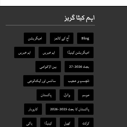
اہم کیٹا گریز
Blog
آج کے کالمز
امیگریشن
امیگریشن کینیڈا
اہم خبریں
اہم خبریں
بجٹ 2026-27
بین الاقوامی
دلچسپ و عجیب
سائنس اور ٹیکنالوجی
موسم
وائرل
پاکستان
پاکستان کا بجٹ 2025-2026
کاروبار
کرکٹ
کھیل
کینیڈا
ہاکی