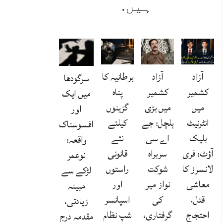
ہیں.
آزاد
آزاد
برطانیہ کا
سرگودھا
کشمیر
کشمیر
پناہ
میں ایک
میں
میں بڑی
گزینوں
اور
انٹرنیٹ
ہلچل: جے
کیلئے
افسوسناک
بلیک
اے سی
نئے
واقعہ:
آؤٹ: فری
سربراہ
قانونی
نوعمر
لانسرز کا
شوکت
راستوں
لڑکے سے
معاشی
نواز میر
اور
مبینہ
قتل،
کی
اسپانسر
زیادتی،
احتجاج
گرفتاری،
شپ نظام
مقدمہ درج