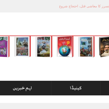
کینیڈا
اہم خبریں