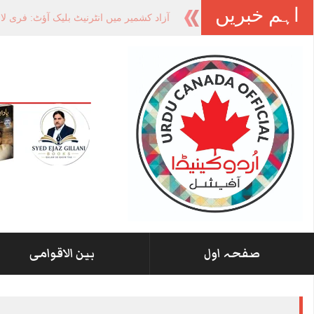
اہم خبریں
-
صفحہ اول
بین الاقوامی