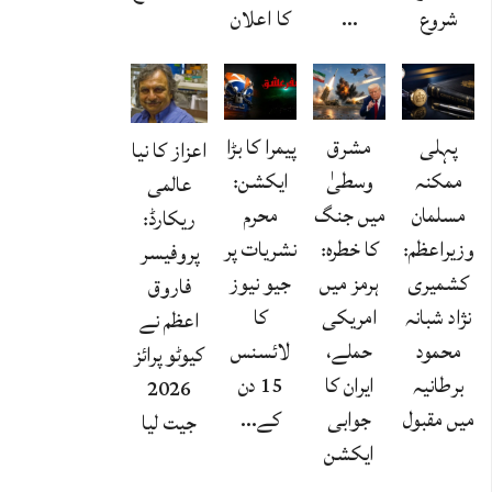
شروع
…
کا اعلان
پہلی
مشرق
پیمرا کا بڑا
اعزاز کا نیا
ممکنہ
وسطیٰ
ایکشن:
عالمی
مسلمان
میں جنگ
محرم
ریکارڈ:
وزیراعظم:
کا خطرہ:
نشریات پر
پروفیسر
کشمیری
ہرمز میں
جیو نیوز
فاروق
نژاد شبانہ
امریکی
کا
اعظم نے
محمود
حملے،
لائسنس
کیوٹو پرائز
برطانیہ
ایران کا
15 دن
2026
میں مقبول
جوابی
کے…
جیت لیا
ایکشن