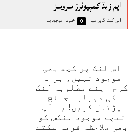
ایم زیڈ کمپیوٹرز سروسز
اس کیٹا گری میں
خبریں موجود ہیں
0
ہم معذرت چاہتے ہیں
اس لنک پر کچھ بھی
موجود نہیں، براہ
کرم اپنے مطلوبہ لنک
کی دوبارہ جانچ
پڑتال کریں! یا آپ
نیچے موجود لنکس کو
بھی ملاحظہ فرما سکتے