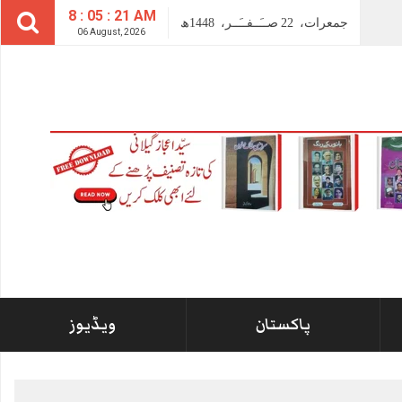
8 : 05 : 22 AM
جمعرات،
22
صــَــفــَــر،
1448ھ
06 August, 2026
پاکستان
ویڈیوز