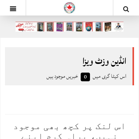
انڈین وزٹ ویزا
اس کیٹا گری میں
خبریں موجود ہیں
0
ہم معذرت چاہتے ہیں
اس لنک پر کچھ بھی موجود
نہیں، براہ کرم اپنے