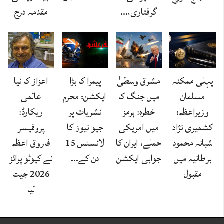
گرفتاری،…
مقدمہ درج
پہلی ممکنہ
مشرق وسطیٰ
پیمرا کا بڑا
اعزاز کا نیا
مسلمان
میں جنگ کا
ایکشن: محرم
عالمی
وزیراعظم:
خطرہ: ہرمز
نشریات پر
ریکارڈ:
کشمیری نژاد
میں امریکی
جیو نیوز کا
پروفیسر
شبانہ محمود
حملے، ایران کا
لائسنس 15
فاروق اعظم
برطانیہ میں
جوابی ایکشن
دن کے…
نے کیوٹو پرائز
مقبول
2026 جیت
لیا