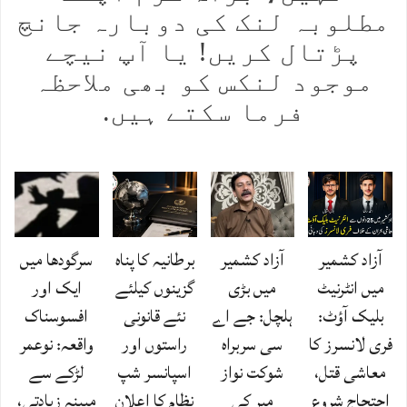
مطلوبہ لنک کی دوبارہ جانچ
پڑتال کریں! یا آپ نیچے
موجود لنکس کو بھی ملاحظہ
فرما سکتے ہیں.
آزاد کشمیر
آزاد کشمیر
برطانیہ کا پناہ
سرگودھا میں
میں انٹرنیٹ
میں بڑی
گزینوں کیلئے
ایک اور
بلیک آؤٹ:
ہلچل: جے اے
نئے قانونی
افسوسناک
فری لانسرز کا
سی سربراہ
راستوں اور
واقعہ: نوعمر
معاشی قتل،
شوکت نواز
اسپانسر شپ
لڑکے سے
احتجاج شروع
میر کی
نظام کا اعلان
مبینہ زیادتی،