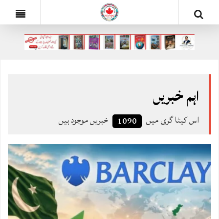
اہم خبریں
اس کیٹا گری میں
خبریں موجود ہیں
1090