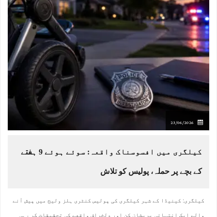
23/06/2026
کیلگری میں افسوسناک واقعہ: سوئے ہوئے 9 ہفتے
کے بچے پر حملہ، پولیس کو تلاش
کیلگری: کینیڈا کے شہر کیلگری کی پولیس کنٹری ہلز ولیج میں پیش آنے
والے ایک انتہائی پریشان کن اور دلخراش واقعے کی تحقیقات کر رہی