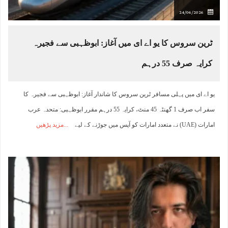
24/06/2026
ٹرین سروس کا یو اے ای میں آغاز: ابوظہبی سے فجیرہ
کرایہ صرف 55 درہم
یو اے ای میں پہلی مسافر ٹرین سروس کا شاندار آغاز: ابوظہبی سے فجیرہ کا
سفر اب صرف 1 گھنٹہ 45 منٹ، کرایہ 55 درہم مقرر ابوظہبی: متحدہ عرب
امارات (UAE) نے متعدد امارات کو آپس میں جوڑنے کے لیے
مزید پڑھیں