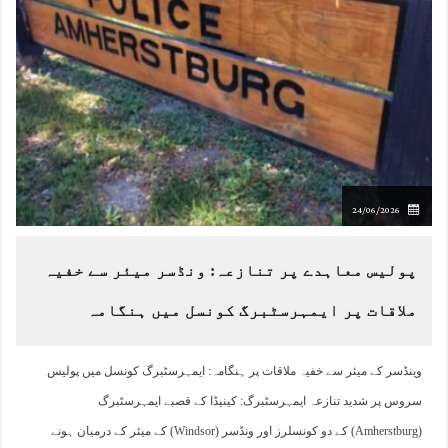
24/06/2026
پولیس معاہدے پر تنازعہ: ونڈسر میئر سے خفیہ
ملاقات پر ایمہرسٹبرگ کونسل میں ہنگامہ
وینڈسر کے میئر سے خفیہ ملاقات پر ہنگامہ: ایمہرسٹبرگ کونسل میں پولیس
سروس پر شدید تنازعہ ایمہرسٹبرگ: کینیڈا کے قصبے ایمہرسٹبرگ
(Amherstburg) کے دو کونسلرز اور ونڈسر (Windsor) کے میئر کے درمیان ہونے