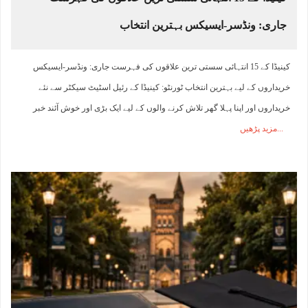
جاری: ونڈسر-ایسیکس بہترین انتخاب
کینیڈا کے 15 انتہائی سستی ترین علاقوں کی فہرست جاری: ونڈسر-ایسیکس
خریداروں کے لیے بہترین انتخاب ٹورنٹو: کینیڈا کے رئیل اسٹیٹ سیکٹر سے نئے
خریداروں اور اپنا پہلا گھر تلاش کرنے والوں کے لیے ایک بڑی اور خوش آئند خبر
مزید پڑھیں