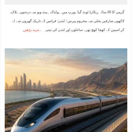
گرمی کا 80 سالہ ریکارڈ ٹوٹ گیا: یورپ میں ہولناک ہیٹ ویو سے درجنوں ہلاک،
لاکھوں صارفین بجلی سے محروم پیرس / لندن: فرانس کے تاریک گھروں سے لے
کر اسپین کے کھچا کھچ بھرے ساحلوں اور لندن کی تپتی
مزید پڑھیں