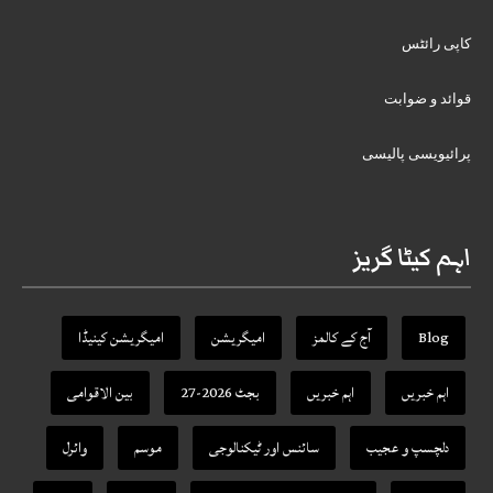
کاپی رائٹس
قوائد و ضوابت
پرائیویسی پالیسی
اہم کیٹا گریز
Blog
آج کے کالمز
امیگریشن
امیگریشن کینیڈا
اہم خبریں
اہم خبریں
بجٹ 2026-27
بین الاقوامی
دلچسپ و عجیب
سائنس اور ٹیکنالوجی
موسم
وائرل