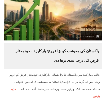
24/06/2026
پاکستان کی معیشت کو بڑا فروغ: بارکلیز نے خودمختار
قرض کی درجہ بندی بڑھا دی
عالمی مارکیٹ میں پاکستان کا بڑا دھماکہ: بارکلیز نے خودمختار قرض کو ‘اوور
ویٹ’ میں اپ گریڈ کر دیا کراچی: پاکستان کی معیشت کے لیے بین الاقوامی
مالیاتی محاذ سے ایک اور زبردست اور مثبت خبر سامنے آئی ہے جہاں
مزید
پڑھیں