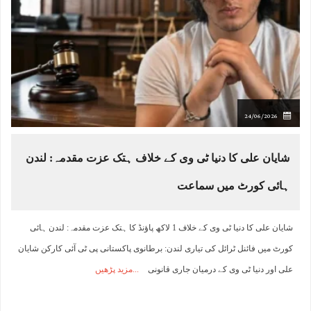
24/06/2026
شایان علی کا دنیا ٹی وی کے خلاف ہتک عزت مقدمہ: لندن
ہائی کورٹ میں سماعت
شایان علی کا دنیا ٹی وی کے خلاف 1 لاکھ پاؤنڈ کا ہتک عزت مقدمہ: لندن ہائی
کورٹ میں فائنل ٹرائل کی تیاری لندن: برطانوی پاکستانی پی ٹی آئی کارکن شایان
علی اور دنیا ٹی وی کے درمیان جاری قانونی
مزید پڑھیں