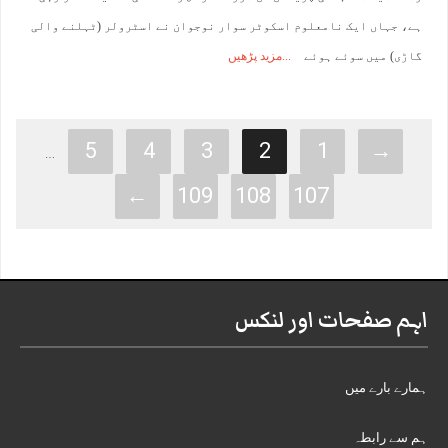
ہے، جہاں ایک نامعلوم اسکوٹر سوار نوجوان نے اسٹرولر (ٹہلنے والی
گاڑی) میں سوئے ہوئے
مزید پڑھیں
5
4
3
2
1
→
…
←
109
108
107
اہم صفحات اور لنکس
ہمارے بارے میں
ہم سے رابطہ