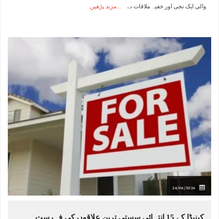
والی ایک نجی اور خفیہ ملاقات نے
مزید پڑھیں
24/06/2026
کینیڈا کے 15 انتہائی سستی ترین علاقوں کی فہرست