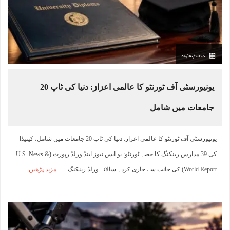
24/06/2026
یونیورسٹی آف ٹورنٹو کا عالمی اعزاز: دنیا کی ٹاپ 20
جامعات میں شامل
یونیورسٹی آف ٹورنٹو کا عالمی اعزاز: دنیا کی ٹاپ 20 جامعات میں شامل، کینیڈا
کی 39 مدارس رینکنگ کا حصہ ٹورنٹو: یو ایس نیوز اینڈ ورلڈ رپورٹ (U.S. News &
World Report) کی جانب سے جاری کردہ سالانہ ورلڈ رینکنگ
مزید پڑھیں