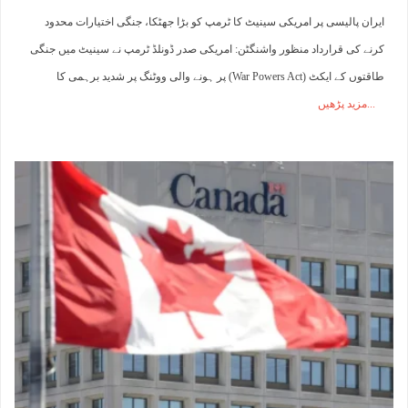
ایران پالیسی پر امریکی سینیٹ کا ٹرمپ کو بڑا جھٹکا، جنگی اختیارات محدود
کرنے کی قرارداد منظور واشنگٹن: امریکی صدر ڈونلڈ ٹرمپ نے سینیٹ میں جنگی
طاقتوں کے ایکٹ (War Powers Act) پر ہونے والی ووٹنگ پر شدید برہمی کا
مزید پڑھیں