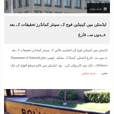
24/06/2026
ایڈمنٹن میں کینیڈین فوج کے سینئر کمانڈرز تحقیقات کے بعد
عہدوں سے فارغ
ایڈمنٹن میں کینیڈین فوج کی انفنٹری بٹالین کے سینئر کمانڈرز تحقیقات کے بعد
عہدوں سے فارغ ایڈمنٹن: کینیڈا کے محکمہ قومی دفاع (Department of National
Defence) نے ایک بڑی کارروائی کرتے ہوئے ایڈمنٹن میں قائم مسلح افواج کی ایک
معزز
مزید پڑھیں