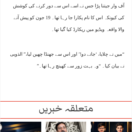
آف وار جیتنا پڑا جس نے اسے اس سے دور کرنے کی کوشش
کی کیونکہ اس کا نام پکارا جا رہا تھا۔ 19 جون کو پیش آنے
والا واقعہ ویڈیو میں ریکارڈ کیا گیا تھا۔
“میں نے چلایا، ‘جانے دو!’ اور اس سے جھنڈا چھین لیا،” الذوبی
نے بیان کیا۔ “وہ بہت زور سے کھینچ رہا تھا۔”
متعلقہ خبریں