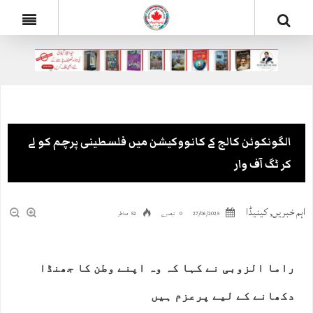
الگونکوئن کالج کے کانووکیشن میں فلسطینی پرچم کو لے
کر ٹگ آف وار
اہم خبریں
,
کینیڈا
27/06/2025
0 تبصرے
52 مناظر
راما الزوبی نے کہا کہ وہ اپنے وطن کا جھنڈا
دکھانے کے لیے پرعزم ہیں