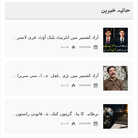
حالیہ خبریں
آزاد کشمیر میں انٹرنیٹ بلیک آؤٹ: فری لانسرز کا معاشی قتل، احتجاج شروع
30/06/2026
83 مناظر
آزاد کشمیر میں بڑی ہلچل: جے اے سی سربراہ شوکت نواز میر کی گرفتاری، دھرنا جاری
30/06/2026
63 مناظر
برطانیہ کا پناہ گزینوں کیلئے نئے قانونی راستوں اور اسپانسر شپ نظام کا اعلان
29/06/2026
63 مناظر