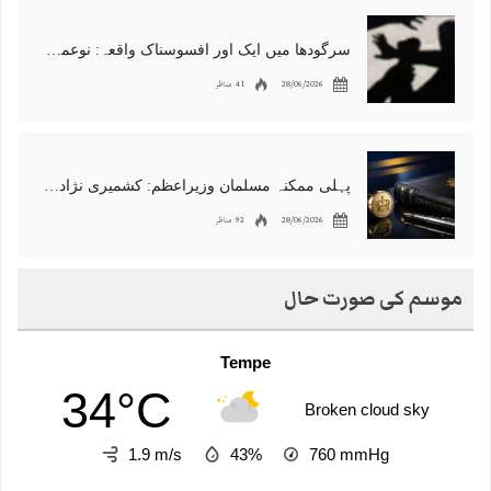
سرگودھا میں ایک اور افسوسناک واقعہ: نوعمر لڑکے سے مبینہ زیادتی، مقدمہ درج
28/06/2026
41 مناظر
پہلی ممکنہ مسلمان وزیراعظم: کشمیری نژاد شبانہ محمود برطانیہ میں مقبول
28/06/2026
92 مناظر
موسم کی صورت حال
Tempe
34°C
Broken cloud sky
1.9 m/s
43%
760
mmHg