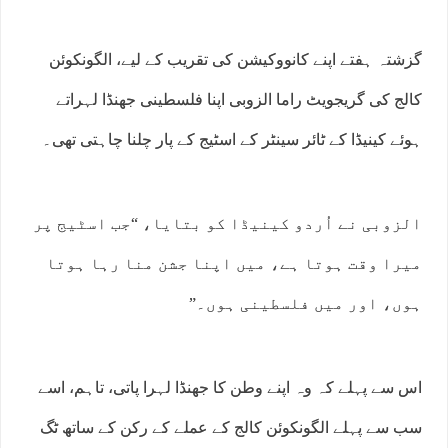
گزشتہ ہفتے اپنے کانووکیشن کی تقریب کے لیے، الگونکوئن
کالج کی گریجویٹ راما الزوبی اپنا فلسطینی جھنڈا لہراتے
ہوئے کینیڈا کے ٹائر سینٹر کے اسٹیج کے پار چلنا چاہتی تھی۔
الزوبی نے اُردو کینیڈا کو بتایا، “جب اسٹیج پر
میرا وقت ہوتا ہے، میں اپنا جشن منا رہا ہوتا
ہوں، اور میں فلسطینی ہوں۔”
اس سے پہلے کہ وہ اپنے وطن کا جھنڈا لہرا پاتی، تاہم، اسے
سب سے پہلے الگونکوئن کالج کے عملے کے رکن کے ساتھ ٹگ