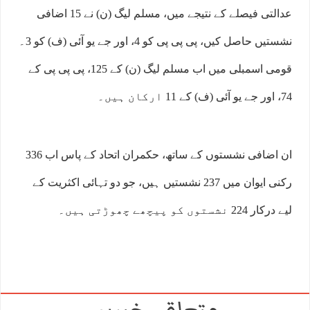
عدالتی فیصلے کے نتیجے میں، مسلم لیگ (ن) نے 15 اضافی
نشستیں حاصل کیں، پی پی پی کو 4، اور جے یو آئی (ف) کو 3۔
قومی اسمبلی میں اب مسلم لیگ (ن) کے 125، پی پی پی کے
74، اور جے یو آئی (ف) کے 11 ارکان ہیں۔
ان اضافی نشستوں کے ساتھ، حکمران اتحاد کے پاس اب 336
رکنی ایوان میں 237 نشستیں ہیں، جو دو تہائی اکثریت کے
لیے درکار 224 نشستوں کو پیچھے چھوڑتی ہیں۔