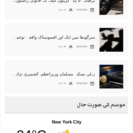
برطانیہ کا پناہ گزینوں کیلئے نئے قانونی راستوں اور اسپانسر شپ نظام کا اعلان
29/06/2026
63 مناظر
سرگودھا میں ایک اور افسوسناک واقعہ: نوعمر لڑکے سے مبینہ زیادتی، مقدمہ درج
28/06/2026
42 مناظر
پہلی ممکنہ مسلمان وزیراعظم: کشمیری نژاد شبانہ محمود برطانیہ میں مقبول
28/06/2026
93 مناظر
موسم کی صورت حال
New York City