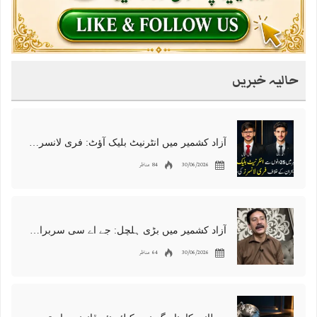
حالیہ خبریں
آزاد کشمیر میں انٹرنیٹ بلیک آؤٹ: فری لانسرز کا معاشی قتل، احتجاج شروع
30/06/2026
84 مناظر
آزاد کشمیر میں بڑی ہلچل: جے اے سی سربراہ شوکت نواز میر کی گرفتاری، دھرنا جاری
30/06/2026
64 مناظر