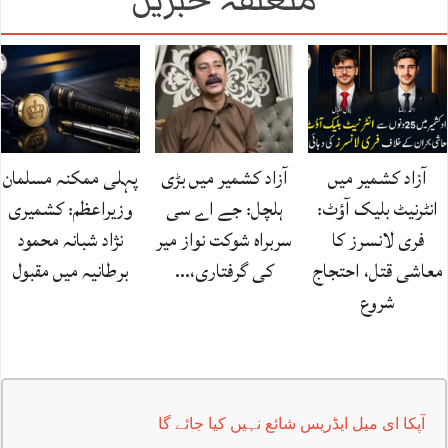
متعلقہ خبریں
آزاد کشمیر میں
آزاد کشمیر میں بڑی
پہلی ممکنہ مسلمان
انٹرنیٹ بلیک آؤٹ:
ہلچل: جے اے سی
وزیراعظم: کشمیری
فری لانسرز کا
سربراہ شوکت نواز میر
نژاد شبانہ محمود
معاشی قتل، احتجاج
کی گرفتاری،…
برطانیہ میں مقبول
شروع
آپکا ای میل ایڈریس شائع نہیں کیا جائے گا