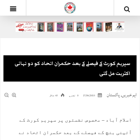
سپریم کورٹ کے فیصلے کے بعد حکمران اتحاد کو دو تہائی
اکثریت مل گئی
اہم خبریں
,
پاکستان
27/06/2025
0 تبصرے
43 مناظر
اسلام آباد – مخصوص نشستوں پر سپریم کورٹ کے
آئینی بنچ کے فیصلے کے بعد حکمران اتحاد نے