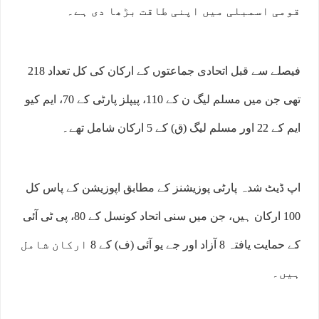
قومی اسمبلی میں اپنی طاقت بڑھا دی ہے۔
فیصلے سے قبل اتحادی جماعتوں کے ارکان کی کل تعداد 218
تھی جن میں مسلم لیگ ن کے 110، پیپلز پارٹی کے 70، ایم کیو
ایم کے 22 اور مسلم لیگ (ق) کے 5 ارکان شامل تھے۔
اپ ڈیٹ شدہ پارٹی پوزیشنز کے مطابق اپوزیشن کے پاس کل
100 ارکان ہیں، جن میں سنی اتحاد کونسل کے 80، پی ٹی آئی
کے حمایت یافتہ 8 آزاد اور جے یو آئی (ف) کے 8 ارکان شامل
ہیں۔