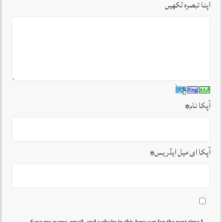
اپنا تبصرہ لکھیں
آپکا نام
*
آپکا ای میل ایڈریس
*