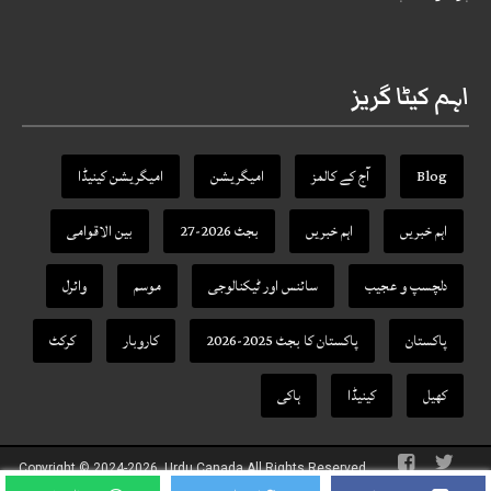
اہم کیٹا گریز
Blog
آج کے کالمز
امیگریشن
امیگریشن کینیڈا
اہم خبریں
اہم خبریں
بجٹ 2026-27
بین الاقوامی
دلچسپ و عجیب
سائنس اور ٹیکنالوجی
موسم
وائرل
پاکستان
پاکستان کا بجٹ 2025-2026
کاروبار
کرکٹ
کھیل
کینیڈا
ہاکی
Copyright © 2024-2026, Urdu Canada All Rights Reserved.
Theme Designed By
URDU CANADA