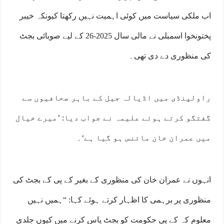
اب ملکی سیاست میں کوئی اہمیت نہیں رکھتا کیونکہ خیبر
پختونخوا اسمبلی نے مالی سال 2025-26 کے لیے صوبائی بجٹ
کی منظوری دے دی تھی۔
راولپنڈی میں اڈیالہ جیل کے باہر صحافیوں سے
گفتگو کرتے ہوئے علیمہ نے جواب دیا: ’میرے خیال
میں عمران خان مائنس ہو گیا ہے‘۔
انہوں نے عمران خان کی منظوری کے بغیر کے پی کے بجٹ کی
منظوری پر برہمی کا اظہار کرتے ہوئے کہا: “ہمیں نہیں
معلوم کہ کے پی حکومت کو بجٹ پاس کرنے میں کیوں جلدی