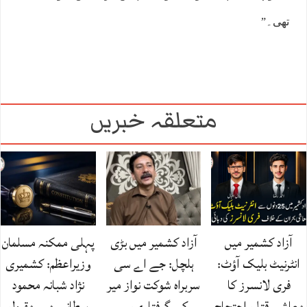
تھی۔”
متعلقہ خبریں
آزاد کشمیر میں
آزاد کشمیر میں بڑی
پہلی ممکنہ مسلمان
انٹرنیٹ بلیک آؤٹ:
ہلچل: جے اے سی
وزیراعظم: کشمیری
فری لانسرز کا
سربراہ شوکت نواز میر
نژاد شبانہ محمود
معاشی قتل، احتجاج
کی گرفتاری،…
برطانیہ میں مقبول