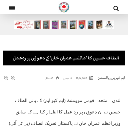
الطاف حسین کا ’مائنس عمران خان‘ کے دعوؤں پر ردعمل
اہم خبریں
,
پاکستان
27/06/2025
0 تبصرے
47 مناظر
لندن – متحدہ قومی موومنٹ (ایم کیو ایم) کے بانی الطاف
حسین نے ان دعوؤں پر رد عمل کا اظہار کیا ہے کہ سابق
وزیراعظم عمران خان نے پاکستان تحریک انصاف (پی ٹی آئی)