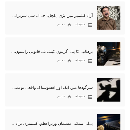
آزاد کشمیر میں بڑی ہلچل: جے اے سی سربراہ شوکت نواز میر کی گرفتاری، دھرنا جاری
30/06/2026
61 مناظر
برطانیہ کا پناہ گزینوں کیلئے نئے قانونی راستوں اور اسپانسر شپ نظام کا اعلان
29/06/2026
63 مناظر
سرگودھا میں ایک اور افسوسناک واقعہ: نوعمر لڑکے سے مبینہ زیادتی، مقدمہ درج
28/06/2026
38 مناظر
پہلی ممکنہ مسلمان وزیراعظم: کشمیری نژاد شبانہ محمود برطانیہ میں مقبول