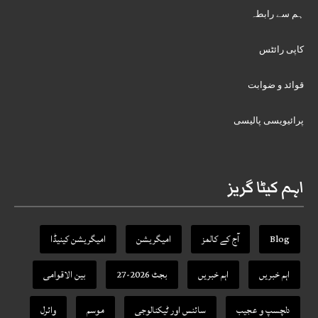
ہم سے رابطہ
کاپی رائٹس
قوائد و ضوابت
پرائیویسی پالیسی
اہم کیٹا گریز
Blog
آج کے کالمز
امیگریشن
امیگریشن کینیڈا
اہم خبریں
اہم خبریں
بجٹ 2026-27
بین الاقوامی
دلچسپ و عجیب
سائنس اور ٹیکنالوجی
موسم
وائرل