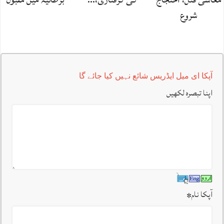
شروع
آپکا ای میل ایڈریس شائع نہیں کیا جائے گا
اپنا تبصرہ لکھیں
آپکا نام
*