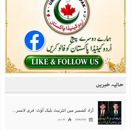
حالیہ خبریں
آزاد کشمیر میں انٹرنیٹ بلیک آؤٹ: فری لانسرز کا معاشی قتل، احتجاج شروع
30/06/2026
82 مناظر