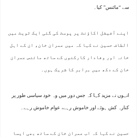
سے “مائنس” کیا۔
اپنے آفیشل اکاؤنٹ پر پوسٹ کی گئی ایک ٹویٹ میں
الطاف حسین نے کہا کہ میں عمران خان، ان کے اہل
خانہ اور وفادار کارکنوں کے ساتھ مائنس عمران
خان کے دکھ میں برابر کا شریک ہوں۔
انہوں نے مزید کہا کہ جس دور میں وہ خود سیاسی طور پر
کنارہ کش ہوئے اور خاموش رہے، عوام خاموش رہے۔
حسین نے کہا کہ اب عمران خان کے ساتھ بھی ایسا