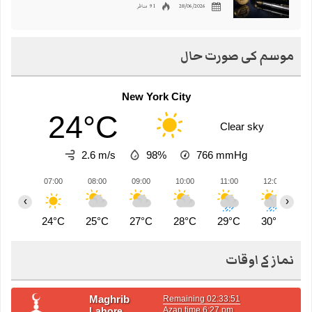
28/06/2026
91 مناظر
موسم کی صورت حال
New York City
24°C
Clear sky
2.6 m/s
98%
766
mmHg
07:00
08:00
09:00
10:00
11:00
12:00
1
‹
›
24°C
25°C
27°C
28°C
29°C
30°C
3
نماز کے اوقات