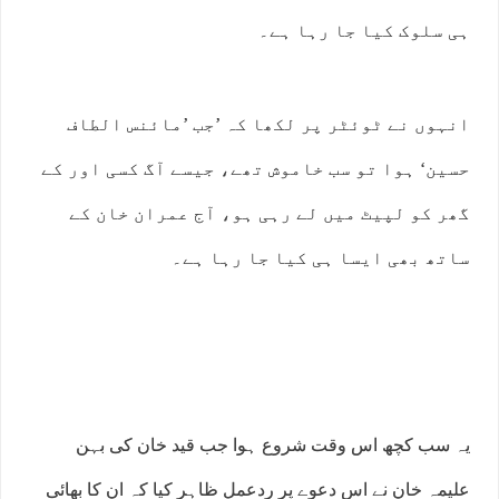
ہی سلوک کیا جا رہا ہے۔
انہوں نے ٹوئٹر پر لکھا کہ ’جب ’مائنس الطاف
حسین‘ ہوا تو سب خاموش تھے، جیسے آگ کسی اور کے
گھر کو لپیٹ میں لے رہی ہو، آج عمران خان کے
ساتھ بھی ایسا ہی کیا جا رہا ہے۔
یہ سب کچھ اس وقت شروع ہوا جب قید خان کی بہن
علیمہ خان نے اس دعوے پر ردعمل ظاہر کیا کہ ان کا بھائی