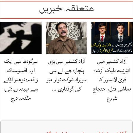
متعلقہ خبریں
آزاد کشمیر میں
آزاد کشمیر میں بڑی
سرگودھا میں ایک
انٹرنیٹ بلیک آؤٹ:
ہلچل: جے اے سی
اور افسوسناک
فری لانسرز کا
سربراہ شوکت نواز میر
واقعہ: نوعمر لڑکے
معاشی قتل، احتجاج
کی گرفتاری،…
سے مبینہ زیادتی،
شروع
مقدمہ درج