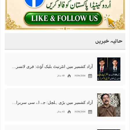
حالیہ خبریں
آزاد کشمیر میں انٹرنیٹ بلیک آؤٹ: فری لانسرز کا معاشی قتل، احتجاج شروع
30/06/2026
83 مناظر
آزاد کشمیر میں بڑی ہلچل: جے اے سی سربراہ شوکت نواز میر کی گرفتاری، دھرنا جاری
30/06/2026
62 مناظر