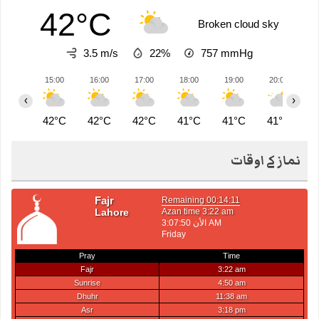
42°C
Broken cloud sky
3.5 m/s
22%
757
mmHg
15:00
16:00
17:00
18:00
19:00
20:00
2
‹
›
42°C
42°C
42°C
41°C
41°C
41°C
4
نماز کے اوقات