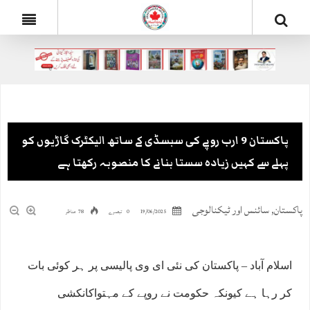
پاکستان 9 ارب روپے کی سبسڈی کے ساتھ الیکٹرک گاڑیوں کو
پہلے سے کہیں زیادہ سستا بنانے کا منصوبہ رکھتا ہے
پاکستان
,
سائنس اور ٹیکنالوجی
19/06/2025
0 تبصرے
78 مناظر
اسلام آباد – پاکستان کی نئی ای وی پالیسی پر ہر کوئی بات
کر رہا ہے کیونکہ حکومت نے روپے کے مہتواکانکشی