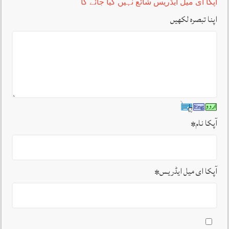
آپکا ای میل ایڈریس شائع نہیں کیا جائے گا
اپنا تبصرہ لکھیں
آپکا نام
*
آپکا ای میل ایڈریس
*