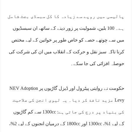
پالیسی میں روپے سے زیادہ کا کل سبسڈی بجٹ شامل
ہے۔ 100 بلین، شمولیت پر زور دینے کے ساتھ، ان سبسڈیوں
میں سے چوتھے حصے کو خاص طور پر خواتین کے لیے مختص
کرنا تاکہ سبز نقل و حرکت کے انقلاب میں ان کی شرکت کی
حوصلہ افزائی کی جا سکے۔
حکومت نے روایتی پیٹرول اور ڈیزل گاڑیوں پر NEV Adoption
Levy مزید نافذ کر دیا۔ یہ لیوی انجن کی صلاحیت
کی بنیاد پر درج کی جاتی ہے: 1300cc سے کم گاڑیوں
کے لیے 1%، 1300cc اور 1800cc کے درمیان انجنوں کے لیے 2%،