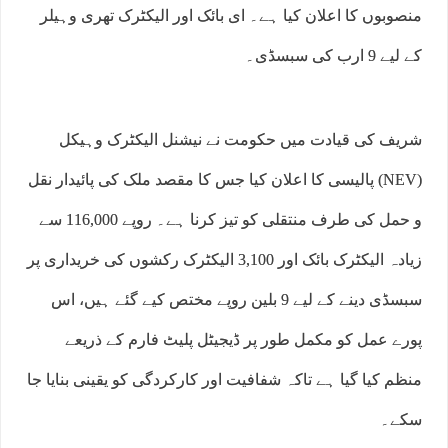
منصوبوں کا اعلان کیا ہے۔ ای بائک اور الیکٹرک تھری وہیلر
کے لیے 9 ارب کی سبسڈی۔
شریف کی قیادت میں حکومت نے نیشنل الیکٹرک وہیکل
(NEV) پالیسی کا اعلان کیا جس کا مقصد ملک کی پائیدار نقل
و حمل کی طرف منتقلی کو تیز کرنا ہے۔ روپے 116,000 سے
زیادہ الیکٹرک بائک اور 3,100 الیکٹرک رکشوں کی خریداری پر
سبسڈی دینے کے لیے 9 بلین روپے مختص کیے گئے ہیں، اس
پورے عمل کو مکمل طور پر ڈیجیٹل پلیٹ فارم کے ذریعے
منظم کیا گیا ہے تاکہ شفافیت اور کارکردگی کو یقینی بنایا جا
سکے۔