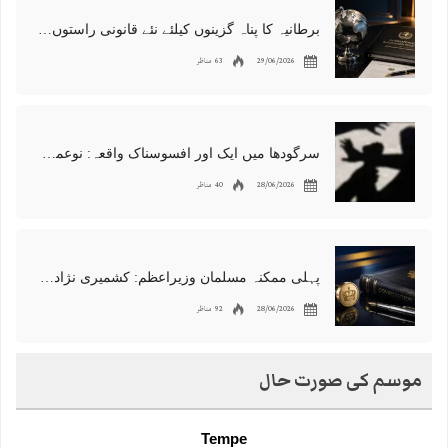
برطانیہ کا پناہ گزینوں کیلئے نئے قانونی راستوں اور اسپانسر شپ نظام کا اعلان
29/06/2026
63 مناظر
سرگودھا میں ایک اور افسوسناک واقعہ: نوعمر لڑکے سے مبینہ زیادتی، مقدمہ درج
28/06/2026
40 مناظر
پہلی ممکنہ مسلمان وزیراعظم: کشمیری نژاد شبانہ محمود برطانیہ میں مقبول
28/06/2026
92 مناظر
موسم کی صورت حال
Tempe