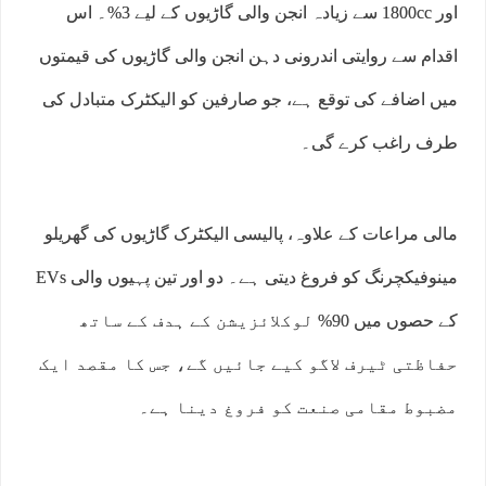
اور 1800cc سے زیادہ انجن والی گاڑیوں کے لیے 3%۔ اس
اقدام سے روایتی اندرونی دہن انجن والی گاڑیوں کی قیمتوں
میں اضافے کی توقع ہے، جو صارفین کو الیکٹرک متبادل کی
طرف راغب کرے گی۔
مالی مراعات کے علاوہ، پالیسی الیکٹرک گاڑیوں کی گھریلو
مینوفیکچرنگ کو فروغ دیتی ہے۔ دو اور تین پہیوں والی EVs
کے حصوں میں 90% لوکلائزیشن کے ہدف کے ساتھ
حفاظتی ٹیرف لاگو کیے جائیں گے، جس کا مقصد ایک
مضبوط مقامی صنعت کو فروغ دینا ہے۔