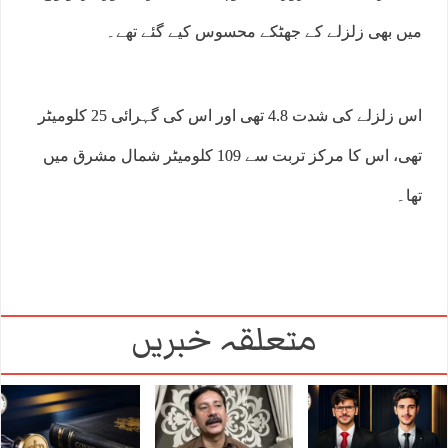
میں بھی زلزلے کے جھٹکے محسوس کیے گئے تھے۔
اس زلزلے کی شدت 4.8 تھی اور اس کی گہرائی 25 کلومیٹر
تھی، اس کا مرکز تربت سے 109 کلومیٹر شمال مشرق میں
تھا۔
متعلقہ خبریں