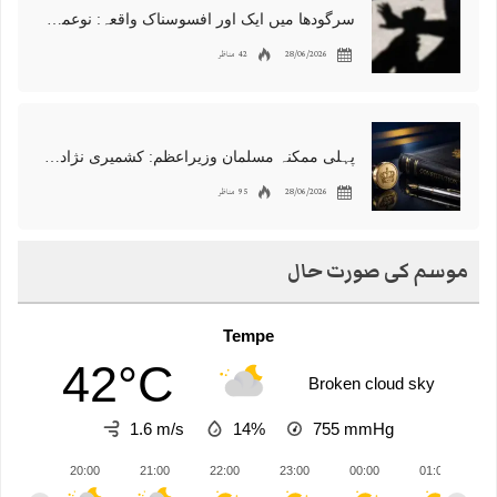
سرگودھا میں ایک اور افسوسناک واقعہ: نوعمر لڑکے سے مبینہ زیادتی، مقدمہ درج
28/06/2026
42 مناظر
پہلی ممکنہ مسلمان وزیراعظم: کشمیری نژاد شبانہ محمود برطانیہ میں مقبول
28/06/2026
95 مناظر
موسم کی صورت حال
Tempe
42°C
Broken cloud sky
1.6 m/s
14%
755
mmHg
20:00
21:00
22:00
23:00
00:00
01:00
0