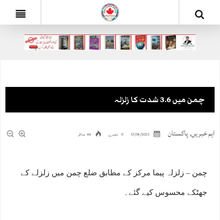
چمن میں 3.6 شدت کا زلزلہ
اہم خبریں
,
پاکستان
13/06/2025
0 تبصرے
44 مناظر
چمن – زلزلہ پیما مرکز کے مطابق ضلع چمن میں زلزلے کے
جھٹکے محسوس کیے گئے۔