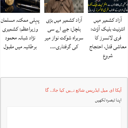
آزاد کشمیر میں
آزاد کشمیر میں بڑی
پہلی ممکنہ مسلمان
انٹرنیٹ بلیک آؤٹ:
ہلچل: جے اے سی
وزیراعظم: کشمیری
فری لانسرز کا
سربراہ شوکت نواز میر
نژاد شبانہ محمود
معاشی قتل، احتجاج
کی گرفتاری،…
برطانیہ میں مقبول
شروع
آپکا ای میل ایڈریس شائع نہیں کیا جائے گا
اپنا تبصرہ لکھیں