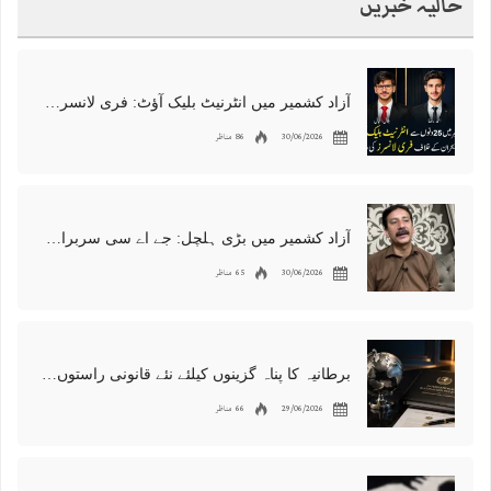
حالیہ خبریں
آزاد کشمیر میں انٹرنیٹ بلیک آؤٹ: فری لانسرز کا معاشی قتل، احتجاج شروع
30/06/2026
86 مناظر
آزاد کشمیر میں بڑی ہلچل: جے اے سی سربراہ شوکت نواز میر کی گرفتاری، دھرنا جاری
30/06/2026
65 مناظر
برطانیہ کا پناہ گزینوں کیلئے نئے قانونی راستوں اور اسپانسر شپ نظام کا اعلان
29/06/2026
66 مناظر