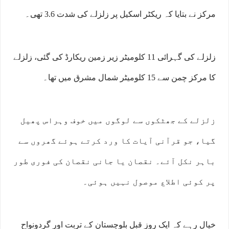
مرکز نے بتایا کہ ریکٹر اسکیل پر زلزلے کی شدت 3.6 تھی۔
زلزلے کی گہرائی 11 کلومیٹر زیر زمین ریکارڈ کی گئی، زلزلے
کا مرکز چمن سے 15 کلومیٹر شمال مشرق میں تھا۔
زلزلے کے جھٹکوں سے لوگوں میں خوف وہراس پھیل
گیا، جو قرآنی آیات کا ورد کرتے ہوئے گھروں سے
باہر نکل آئے۔ نقصان یا جانی نقصان کی فوری طور
پر کوئی اطلاع موصول نہیں ہوئی۔
خیال رہے کہ ایک روز قبل بلوچستان کے تربت اور گردونواح