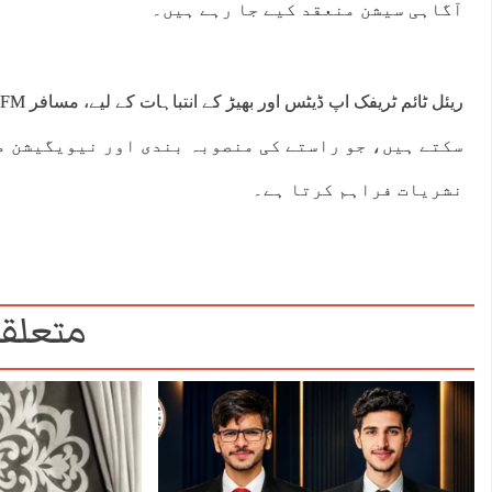
آگاہی سیشن منعقد کیے جا رہے ہیں۔
سکتے ہیں، جو راستے کی منصوبہ بندی اور نیویگیشن می
نشریات فراہم کرتا ہے۔
متعلقہ