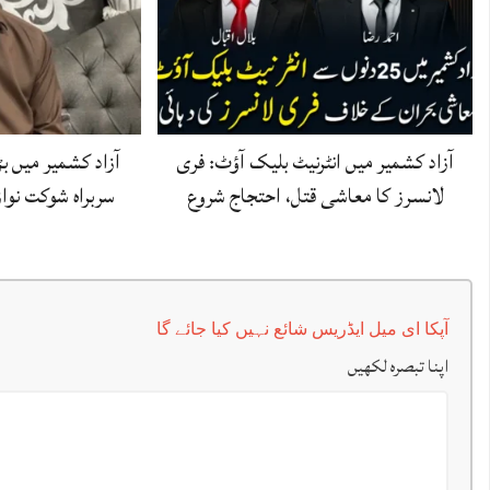
آزاد کشمیر میں انٹرنیٹ بلیک آؤٹ: فری
آزاد کشمیر میں 
لانسرز کا معاشی قتل، احتجاج شروع
سربراہ شوکت نوا
آپکا ای میل ایڈریس شائع نہیں کیا جائے گا
اپنا تبصرہ لکھیں