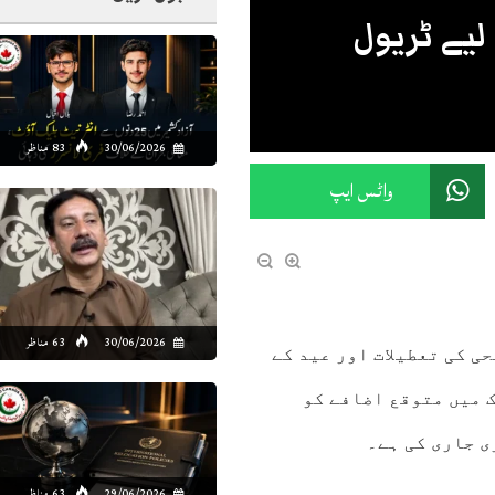
لیے ٹریول
30/06/2026
83 مناظر
واٹس ایپ
30/06/2026
63 مناظر
ڈ موٹروے پولیس (NHMP) نے عیدالاضحی کی تعطیلات اور عید کے
 میں متوقع اضافے کو
ی جاری کی ہے۔
29/06/2026
63 مناظر