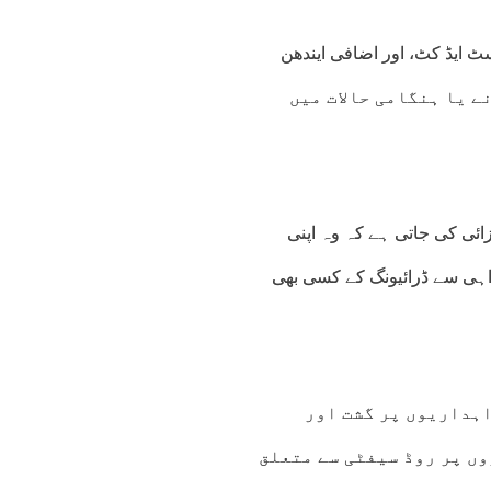
ٹ ایڈ کٹ، اور اضافی ایندھن
ن (130) گاڑی کے خراب ہونے یا ہنگامی حالات میں
ئی کی جاتی ہے کہ وہ اپنی
رواہی سے ڈرائیونگ کے کسی بھی
اہداریوں پر گشت اور
زوں پر روڈ سیفٹی سے متعلق