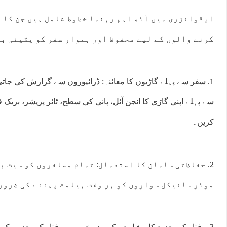
ایڈوائزری میں آٹھ اہم رہنما خطوط شامل ہیں جن کا 
کرنے والوں کے لیے محفوظ اور ہموار سفر کو یقینی بن
1. سفر سے پہلے گاڑیوں کا معائنہ: ڈرائیوروں سے گزارش کی جا
سے پہلے اپنی گاڑی کا انجن آئل، پانی کی سطح، ٹائر پریشر، بریک
کریں۔
2. حفاظتی سامان کا استعمال: تمام مسافروں کو سیٹ 
موٹر سائیکل سواروں کو ہر وقت ہیلمٹ پہننے کی ضرور