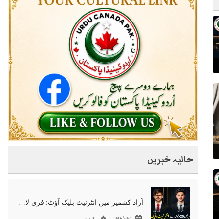
حالیہ خبریں
آزاد کشمیر میں انٹرنیٹ بلیک آؤٹ: فری لانسرز کا معاشی قتل، احتجاج شروع
30/06/2026
83 مناظر