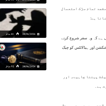
مقصد تمام سڑک استعمال
انا ہے:
28/06/2026
41 مناظر
تی ہے کہ وہ سفر شروع کرنے
 فنکشن اور ہیڈلائٹس کو چیک
28/06/2026
92 مناظر
بیلٹ پہننا چاہیے، اور
ت ہے۔