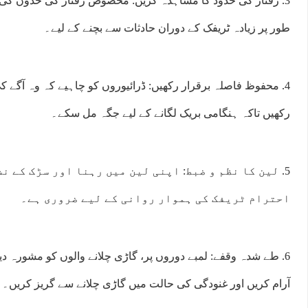
3. رفتار کی حدود کا مشاہدہ کریں: مخصوص رفتار کی حدوں ک
طور پر زیادہ ٹریفک کے دوران حادثات سے بچنے کے لیے۔
4. محفوظ فاصلہ برقرار رکھیں: ڈرائیوروں کو چاہیے کہ وہ آگے
رکھیں تاکہ ہنگامی بریک لگانے کے لیے جگہ مل سکے۔
5. لین کا نظم و ضبط: اپنی لین میں رہنا اور سڑک کے 
احترام ٹریفک کی ہموار روانی کے لیے ضروری ہے۔
:00
14:00
15:00
16:00
17:00
18:00
19:00
20:
°C
31°C
31°C
31°C
30°C
30°C
29°C
28
6. طے شدہ وقفے: لمبے دوروں پر، گاڑی چلانے والوں کو مشورہ دیا
آرام کریں اور غنودگی کی حالت میں گاڑی چلانے سے گریز کریں۔