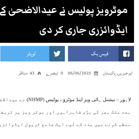
موٹرویز پولیس نے عیدالاضحیٰ کے 
ایڈوائزری جاری کر دی
فیس بک
ٹویٹر
اہم خبریں
,
پاکستان
06/06/2025
0 تبصرے
43 مناظر
لاہور – نیشنل ہائی ویز این
بعد ملک بھر کی بڑی شاہراہوں اور موٹر ویز پر ٹریفک
منظم کرنے میں مدد کے لیے ایک جامع ٹریول ایڈوائزر