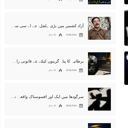
آزاد کشمیر میں بڑی ہلچل: جے اے سی سربراہ شوکت نواز میر کی گرفتاری، دھرنا جاری
30/06/2026
63 مناظر
برطانیہ کا پناہ گزینوں کیلئے نئے قانونی راستوں اور اسپانسر شپ نظام کا اعلان
29/06/2026
63 مناظر
سرگودھا میں ایک اور افسوسناک واقعہ: نوعمر لڑکے سے مبینہ زیادتی، مقدمہ درج
28/06/2026
41 مناظر