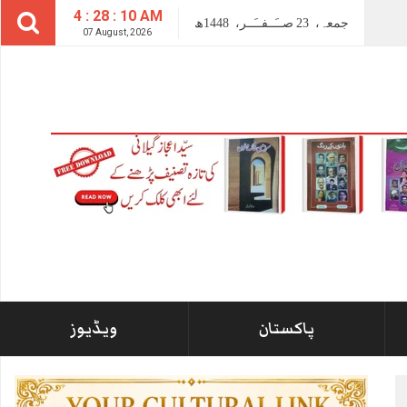
4 : 28 : 11 AM
جمعہ،
23
صــَــفــَــر،
1448ھ
07 August, 2026
پاکستان
ویڈیوز