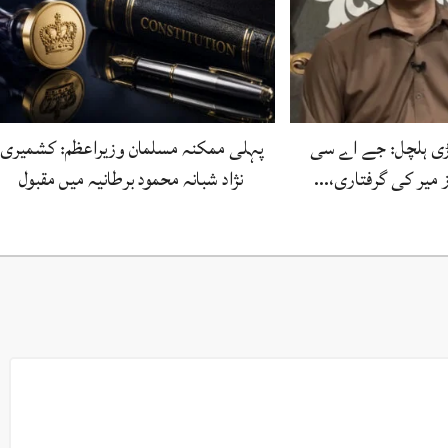
بڑی ہلچل: جے اے سی
پہلی ممکنہ مسلمان وزیراعظم: کشمیری
ز میر کی گرفتاری،…
نژاد شبانہ محمود برطانیہ میں مقبول