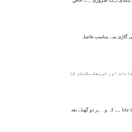
ی پابندی بہت ضروری ہے، خاص
 کی گاڑی سے مناسب فاصلہ
نشانات اور ٹریفک سگنلز کا
6:00
07:00
08:00
09:00
10:00
11:00
12:00
13
4°C
24°C
26°C
27°C
28°C
29°C
30°C
31
 جاتا ہے کہ وہ ہر دو گھنٹے بعد