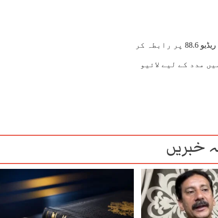
ریئل ٹائم ٹریفک اپ ڈیٹس اور بھیڑ کے انتباہات کے لیے، مسافر FM ریڈیو 88.6 پر رابطہ کر
ں مدد کے لیے لائیو
 خبریں