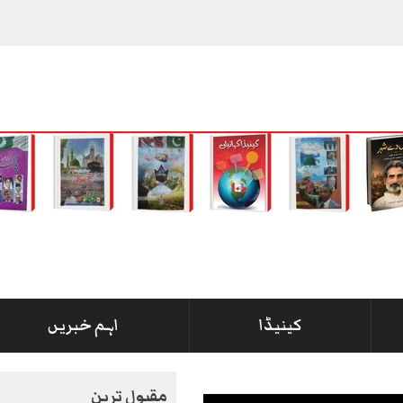
کینیڈا
اہم خبریں
مقبول ترین