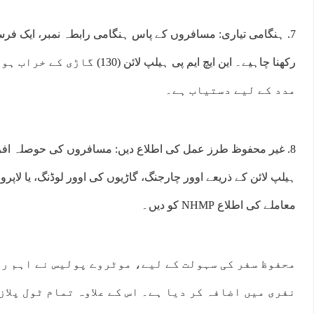
7. ہنگامی تیاری: مسافروں کے پاس ہنگامی رابطہ نمبر، ایک فرس
رکھنا چاہیے۔ این ایچ ایم پی ہیلپ لائ
مدد کے لیے دستیاب ہے۔
8. غیر محفوظ طرز عمل کی اطلاع دیں: مسافروں کی حوصلہ افزا
ہیلپ لائن کے ذریعے اوور چارجنگ، گاڑیوں کی اوور لوڈنگ، یا لاپ
معاملے کی اطلاع NHMP کو دیں۔
محفوظ سفر کی سہولت کے لیے، موٹروے پولیس نے اہم ر
نفری میں اضافہ کر دیا ہے۔ اس کے علاوہ تمام ٹول پلا