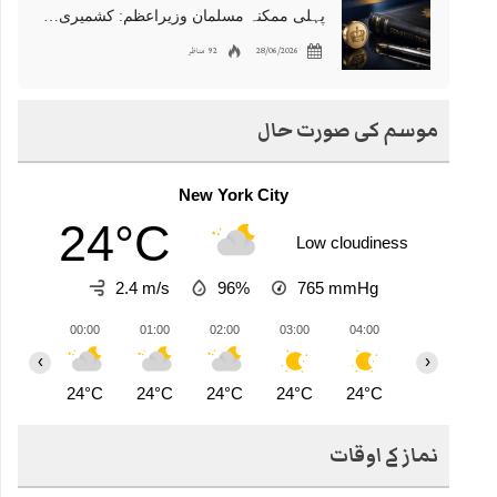
پہلی ممکنہ مسلمان وزیراعظم: کشمیری نژاد شبانہ محمود برطانیہ میں مقبول
28/06/2026
92 مناظر
موسم کی صورت حال
New York City
24°C
Low cloudiness
2.4 m/s
96%
765
mmHg
00:00
01:00
02:00
03:00
04:00
05:00
0
‹
›
24°C
24°C
24°C
24°C
24°C
24°C
2
نماز کے اوقات