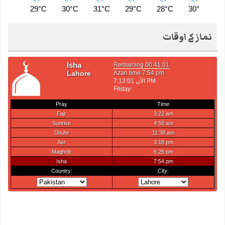
29°C
30°C
31°C
29°C
28°C
30°C
2
نماز کے اوقات