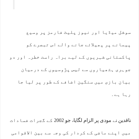
سوشل میڈیا اور نیوز پلیٹ فارمز پر وسیع
پیمانے پر پھیلائے جانے والے اس تبصرے کو
پاکستانی شہریوں کے لیے براہ راست خطرہ اور دو
جوہری ہتھیاروں سے لیس پڑوسیوں کے درمیان
بیان بازی میں سنگین اضافے کے طور پر لیا جا
رہا ہے۔
ناقدین نے مودی پر الزام لگایا، جو 2002 کے گجرات فسادات
میں اپنے ماضی کے کردار کی وجہ سے بین الاقوامی