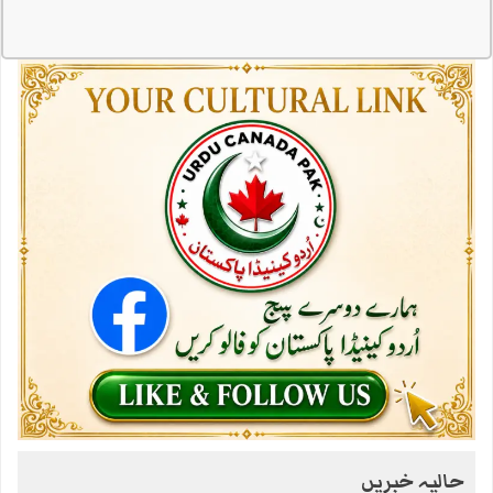
حالیہ خبریں