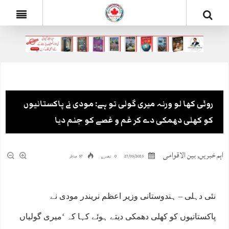
روٹی کھا لو ورنہ میری گولی تو ہے: مودی نے پاکستانیوں
کو کھلی دھمکی دے کر غم و غصے کو جنم دیا
اہم خبریں
,
بین الاقوامی
27/05/2025
0 تبصرے
57 مناظر
نئی دہلی – ہندوستانی وزیر اعظم نریندر مودی نے
پاکستانیوں کو کھلی دھمکی دیتے ہوئے کہا کہ ‘میری گولیاں