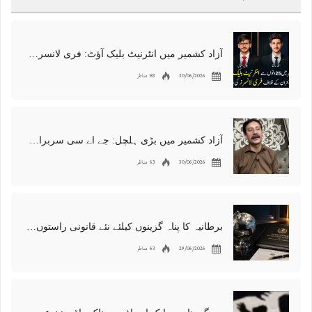
آزاد کشمیر میں انٹرنیٹ بلیک آؤٹ: فری لانسرز کا معاشی قتل، احتجاج شروع
30/06/2026
83 مناظر
آزاد کشمیر میں بڑی ہلچل: جے اے سی سربراہ شوکت نواز میر کی گرفتاری، دھرنا جاری
30/06/2026
63 مناظر
برطانیہ کا پناہ گزینوں کیلئے نئے قانونی راستوں اور اسپانسر شپ نظام کا اعلان
29/06/2026
63 مناظر