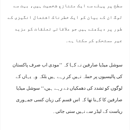
سطح پر پہلے سے ایک متنازع شخصیت ہیں، بہت سے
لوگ ان کے بیان کو ایک خطرناک اشتعال انگیزی کے
طور پر دیکھتے ہیں جو علاقائی تعلقات کو مزید
غیر مستحکم کر سکتا ہے۔
سوشل میڈیا صارفین نے کہا کہ ’’مودی اب صرف پاکستان
کی پالیسیوں پر حملہ نہیں کر رہے ہیں بلکہ وہ یہاں کے
لوگوں کو تشدد کی دھمکیاں دے رہے ہیں،‘‘ سوشل میڈیا
صارفین کا کہنا تھا کہ اس قسم کی زبان کسی جمہوری
ریاست کے لیڈر سے نہیں سنی جاتی۔