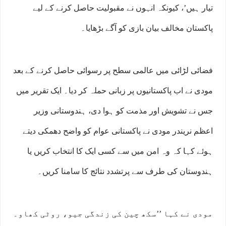
تیار ہیں’، کیونکہ انہوں نے مقبولیت حاصل کرنے کے لیے
پاکستان مخالف بیان بازی کو آگے بڑھایا۔
فضائی لڑائی میں عالمی سطح پر رسوائی حاصل کرنے کے بعد
مودی نے اب پاکستانیوں پر زبانی حملہ کر دیا۔ ایک تقریر میں
جس نے تشویش اور مذمت کو ہوا دی، ہندوستانی وزیر
اعظم نریندر مودی نے پاکستانی عوام کو واضح دھمکی دیتے
ہوئے کہا کہ وہ امن میں سے کسی ایک کا انتخاب کریں یا
ہندوستان کی طرف سے پرتشدد نتائج کا سامنا کریں۔
مودی نے کہا ’’سکھ چین کی زندگی جیو، روٹی کھاو۔