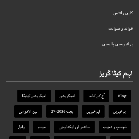
کاپی رائٹس
قوائد و ضوابت
پرائیویسی پالیسی
اہم کیٹا گریز
Blog
آج کے کالمز
امیگریشن
امیگریشن کینیڈا
اہم خبریں
اہم خبریں
بجٹ 2026-27
بین الاقوامی
دلچسپ و عجیب
سائنس اور ٹیکنالوجی
موسم
وائرل