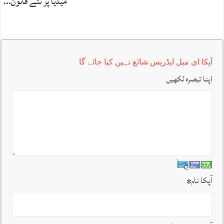
میڈیا پر نئے قانون…
آپکا ای میل ایڈریس شائع نہیں کیا جائے گا
اپنا تبصرہ لکھیں
آپکا نام
*