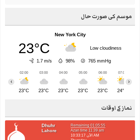
موسم کی صورت حال
New York City
23°C
Low cloudiness
1.7 m/s
98%
765
mmHg
02:00
03:00
04:00
05:00
06:00
07:00
0
‹
›
23°C
23°C
23°C
23°C
23°C
24°C
2
نماز کے اوقات