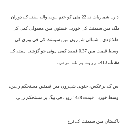
ادارہ شماریات نے 22 مئی کو ختم ہونے والے ہفتے کے دوران
ملک میں سیمنٹ کی خوردہ قیمتوں میں معمولی کمی کی
اطلاع دی۔ شمالی شہروں میں سیمنٹ کی فی بوری کی
اوسط قیمت میں 0.37 فیصد کمی ہوئی جو گزشتہ ہفتے کے
مقابلے 1413 روپے پر طے ہوئی۔
اس کے برعکس، جنوبی شہروں میں قیمتیں مستحکم رہیں،
اوسط خوردہ قیمت 1428 روپے فی بیگ پر مستحکم رہی۔
پاکستان میں سیمنٹ کے نرخ