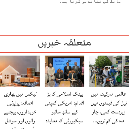
مانگ کی نشاندہی کرتا ہے۔
متعلقہ خبریں
عالمی مارکیٹ میں
بینک اسلامی کا بڑا
ٹیکس میں بھاری
تیل کی قیمتوں میں
اقدام: امریکی کمپنی
اضافہ: پراپرٹی
زبردست کمی، چار
کے ساتھ سائبر
خریداروں، بیچنے
ماہ کی کم ترین…
سیکیورٹی کا معاہدہ
والوں اور سوشل