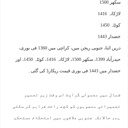
سکھر 1500
لاڑکانہ 1416
کوئٹہ 1450
خضدار 1443
دریں اثنا، جنوبی ریجن میں، کراچی میں 1360 فی بوری،
حیدرآباد 1399، سکھر 1500، لاڑکانہ 1416، کوئٹہ 1450، اور
خضدار میں 1443 فی بوری قیمت ریکارڈ کی گئی۔
شمال میں معمولی گراوٹ اس وقت زیر تعمیر
تعمیراتی منصوبوں کو کچھ راحت فراہم کر سکتی
ہے، حالانکہ جنوبی علاقوں میں استحکام مستحکم