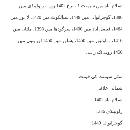
اسلام آباد میں سیمنٹ کے نرخ 1402 روپے، راولپنڈی میں
1386، گوجرانوالہ میں 1449، سیالکوٹ میں 1420، لاہور میں
1464، فیصل آباد میں 1400، سرگودھا میں 1398، ملتان میں
1416، بہاولپور میں 1450، پشاور میں 1450 اور بنوں میں
1450 روپے تک رہے۔
سٹی سیمنٹ کی قیمت
شمالی علاقہ
اسلام آباد 1402
راولپنڈی 1386
گوجرانوالہ 1449