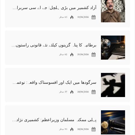
آزاد کشمیر میں بڑی ہلچل: جے اے سی سربراہ شوکت نواز میر کی گرفتاری، دھرنا جاری
30/06/2026
61 مناظر
برطانیہ کا پناہ گزینوں کیلئے نئے قانونی راستوں اور اسپانسر شپ نظام کا اعلان
29/06/2026
62 مناظر
سرگودھا میں ایک اور افسوسناک واقعہ: نوعمر لڑکے سے مبینہ زیادتی، مقدمہ درج
28/06/2026
37 مناظر
پہلی ممکنہ مسلمان وزیراعظم: کشمیری نژاد شبانہ محمود برطانیہ میں مقبول
28/06/2026
91 مناظر