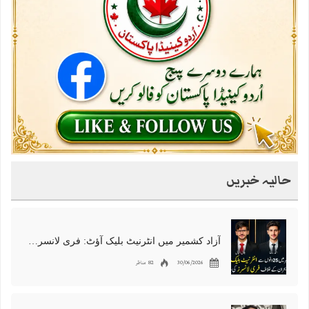
حالیہ خبریں
آزاد کشمیر میں انٹرنیٹ بلیک آؤٹ: فری لانسرز کا معاشی قتل، احتجاج شروع
30/06/2026
82 مناظر