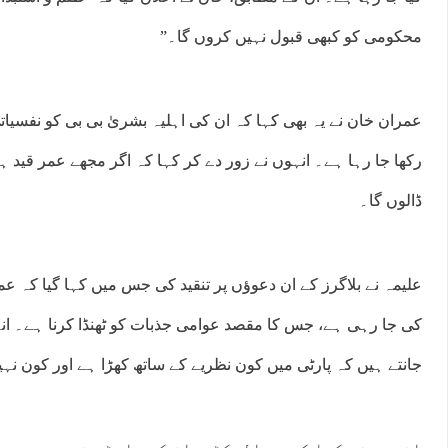
محکومی کو کبھی قبول نہیں کروں گا۔”
عمران خان نے یہ بھی کہا کہ ان کی اہلیہ بشریٰ بی بی کو نفسیاتی
رکھا جا رہا ہے۔ انہوں نے زور دے کر کہا کہ اگر مجھے عمر قید ہو
ڈالوں گا۔
علیمہ نے بلاگرز کے ان دعوؤں پر تنقید کی جس میں کہا گیا کہ ع
:00
09:00
10:00
11:00
12:00
13:00
14:00
15:
کی جا رہی ہے، جس کا مقصد عوامی جذبات کو ٹھنڈا کرنا ہے۔ ا
°C
27°C
29°C
30°C
30°C
31°C
31°C
30
جانتے ہیں کہ پارٹی میں کون نظریے کے ساتھ کھڑا ہے اور کون نہ