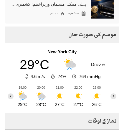
پہلی ممکنہ مسلمان وزیراعظم: کشمیری نژاد شبانہ محمود برطانیہ میں مقبول
28/06/2026
92 مناظر
موسم کی صورت حال
New York City
29°C
Drizzle
4.6 m/s
74%
764
mmHg
19:00
20:00
21:00
22:00
23:00
00:00
0
‹
›
29°C
28°C
27°C
27°C
26°C
26°C
2
نماز کے اوقات