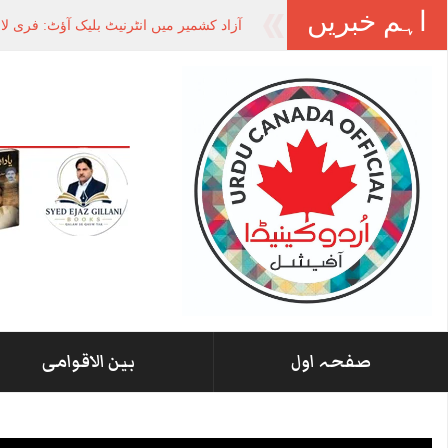
اہم خبریں
آزاد
-
صفحہ اول
بین الاقوامی