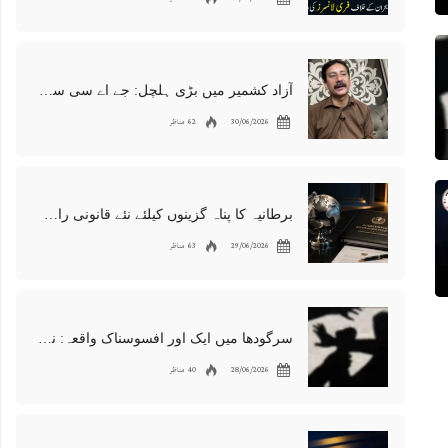
آزاد کشمیر میں بڑی ہلچل: جے اے سی سربراہ شوکت نواز میر کی گرفتاری، دھرنا جاری
30/06/2026
62 مناظر
برطانیہ کا پناہ گزینوں کیلئے نئے قانونی راستوں اور اسپانسر شپ نظام کا اعلان
29/06/2026
63 مناظر
سرگودھا میں ایک اور افسوسناک واقعہ: نوعمر لڑکے سے مبینہ زیادتی، مقدمہ درج
28/06/2026
40 مناظر