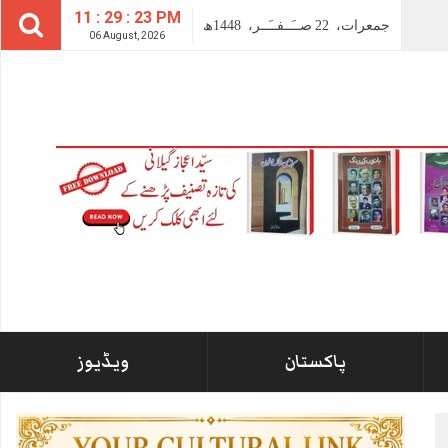
11 : 29 : 25 PM
جمعرات،
22
صــَــفــَــر،
1448ھ
06 August, 2026
پاکستان
ویڈیوز