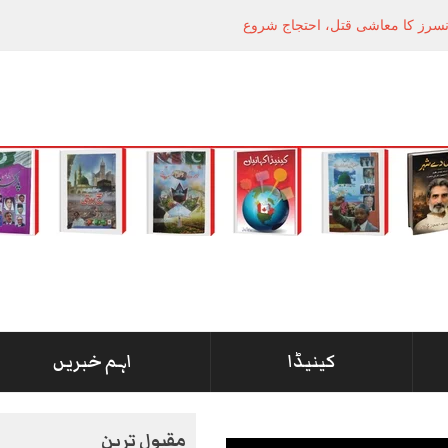
کینیڈا
اہم خبریں
مقبول ترین