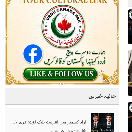
حالیہ خبریں
آزاد کشمیر میں انٹرنیٹ بلیک آؤٹ: فری لانسرز کا معاشی قتل، احتجاج شروع
30/06/2026
83 مناظر