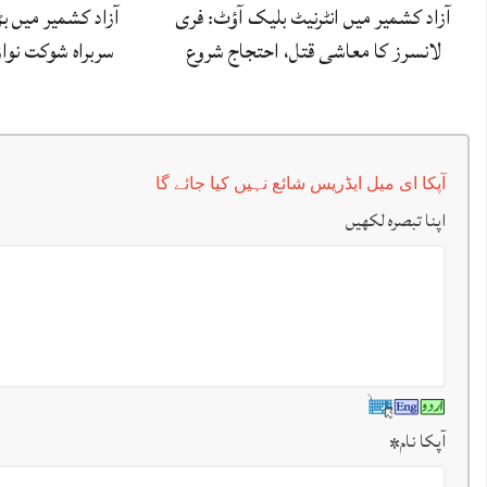
آزاد کشمیر میں انٹرنیٹ بلیک آؤٹ: فری
آزاد کشمیر میں 
لانسرز کا معاشی قتل، احتجاج شروع
سربراہ شوکت نوا
آپکا ای میل ایڈریس شائع نہیں کیا جائے گا
اپنا تبصرہ لکھیں
آپکا نام
*