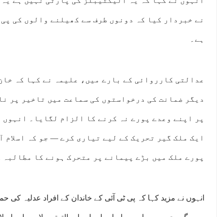
انہوں نے کہا کہ یہ الیکٹیبلز کی پارٹی نہیں ہے یہ 
نے خبردار کیا کہ دونوں طرف سے کھیلنے والوں کی پی 
ہے۔
عدالتی کارروائی کے بارے میں، علیمہ نے کہا کہ خان
دیگر ضمانت کی درخواستوں کی سماعت میں تاخیر پر نا
پر اپنے وعدے پورے نہ کرنے کا الزام لگایا۔ انہوں ن
ایک ملک گیر تحریک کے لیے تیاری کرے — جو کہ اسلام 
پورے ملک میں بڑے پیمانے پر متحرک ہونے کا مطالبہ 
انہوں نے مزید کہا کہ پی ٹی آئی کے خاندان کے افراد عدلیہ کی ح