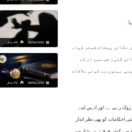
یا۔
28/06/2026
40 مناظر
ن نکاتی پیغام شیئر کیا،
لی گئی، جس میں ان کے
نی بہنوں سے کوئی ملاقات
28/06/2026
92 مناظر
 روک رہی ہے اور انہیں اپنے
ی احکامات کو بھی نظر انداز
د سے کوئی فرق نہیں پڑتا، میں