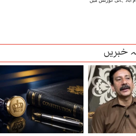
ام آباد ہائی کورٹس میں
 خبریں