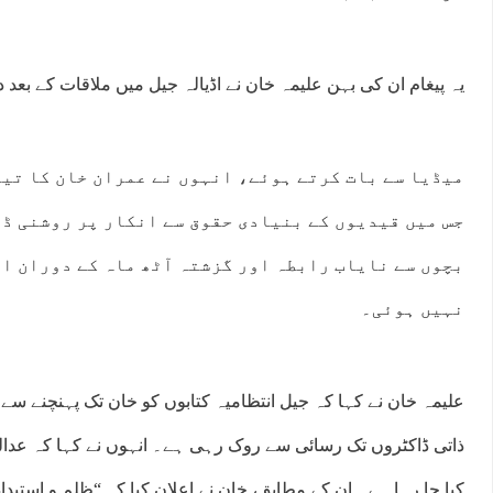
یہ پیغام ان کی بہن علیمہ خان نے اڈیالہ جیل میں ملاقات کے بعد د
میڈیا سے بات کرتے ہوئے، انہوں نے عمران خان کا تی
جس میں قیدیوں کے بنیادی حقوق سے انکار پر روشنی ڈا
بچوں سے نایاب رابطہ اور گزشتہ آٹھ ماہ کے دوران اپ
نہیں ہوئی۔
علیمہ خان نے کہا کہ جیل انتظامیہ کتابوں کو خان ​​تک پہنچنے سے
ذاتی ڈاکٹروں تک رسائی سے روک رہی ہے۔ انہوں نے کہا کہ عدالت
کیا جا رہا ہے۔ ان کے مطابق، خان نے اعلان کیا کہ “ظلم و استبدا