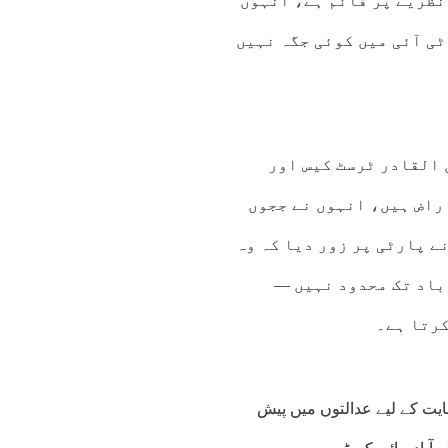
نظریے پر قائم ہے، انہوں
ٹی آئی میں کوئی جگہ نہیں
 القادر ٹرسٹ کیس اور
راض ہیں، انہوں نے ججوں
ے پارٹی پر زور دیا کہ وہ
آباد تک محدود نہیں —
کرتا ہے۔
مایت کے لیے عدالتوں میں پیش