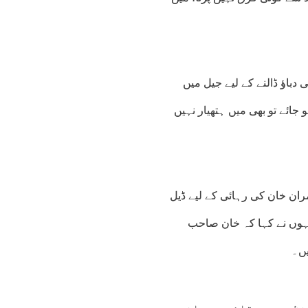
 دباؤ ڈالنے کے لیے جیل میں
 جائے تو بھی میں ہتھیار نہیں
مران خان کی رہائی کے لیے ڈیل
1:00
02:00
03:00
04:00
05:00
06:00
07:00
08
نہوں نے کہا کہ خان صاحب
6°C
25°C
25°C
25°C
24°C
24°C
24°C
26
یں۔