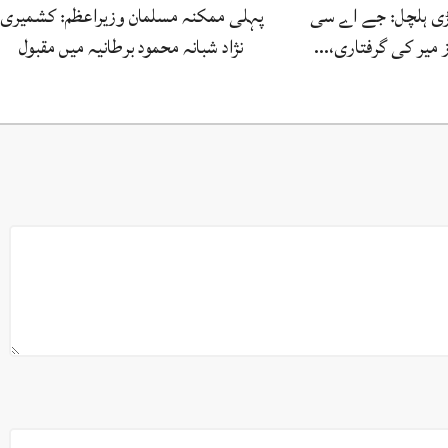
بڑی ہلچل: جے اے سی
پہلی ممکنہ مسلمان وزیراعظم: کشمیری
ز میر کی گرفتاری،…
نژاد شبانہ محمود برطانیہ میں مقبول