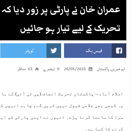
عمران خان نے پارٹی پر زور دیا کہ
تحریک کے لیے تیار ہو جائیں
فیس بک
ٹویٹر
اہم خبریں
,
پاکستان
26/05/2025
0 تبصرے
63 مناظر
اسلام آباد – پاکستان تحریک انصاف (پی ٹی آئی) کے بان
وہ کبھی بھی غلامی قبول نہیں کریں گے، چاہے انہیں کت
سزا کا سامنا کرنا پڑے۔ انہوں نے اپنی پارٹی کو ایک
کرنے کا کہا ہے۔