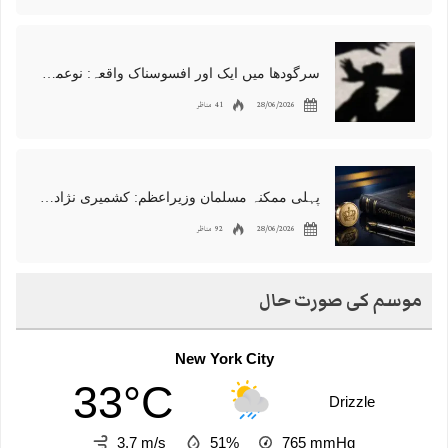
سرگودھا میں ایک اور افسوسناک واقعہ: نوعمر لڑکے سے مبینہ زیادتی، مقدمہ درج
28/06/2026
41 مناظر
پہلی ممکنہ مسلمان وزیراعظم: کشمیری نژاد شبانہ محمود برطانیہ میں مقبول
28/06/2026
92 مناظر
موسم کی صورت حال
New York City
33°C
Drizzle
3.7 m/s
51%
765
mmHg