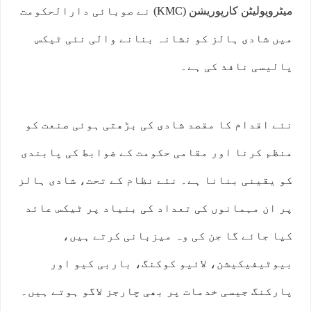
میٹروپولیٹن کارپوریشن (KMC) نے صوبائی دارالحکومت
میں شادی ہالز کو نشانہ بنانے والی نئی ٹیکس
پالیسی نافذ کی ہے۔
نئے اقدام کا مقصد شادی کی بڑھتی ہوئی صنعت کو
منظم کرنا اور مقامی حکومت کے ضوابط کی پابندی
کو یقینی بنانا ہے۔ نئے نظام کے تحت، شادی ہالز
پر ان مہمانوں کی تعداد کی بنیاد پر ٹیکس عائد
کیا جائے گا جن کی وہ میزبانی کرتے ہیں،
بیوٹیفیکیشن، لائیو کوکنگ، باربی کیو اور
پارکنگ جیسی خدمات پر بھی چارجز لاگو ہوتے ہیں۔