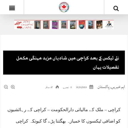
نئے ٹیکس کے بعد کراچی میں شادیاں مزید مہنگی مکمل
تفصیلات یہاں
اہم خبریں
,
پاکستان
19/05/2025
0 تبصرے
47 مناظر
کراچی – ملک کے مالیاتی دارالحکومت – کراچی کے رہائشیوں
کو اضافی ٹیکسوں کا خمیازہ بھگتنا پڑے گا کیونکہ کراچی