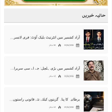
حالیہ خبریں
آزاد کشمیر میں انٹرنیٹ بلیک آؤٹ: فری لانسرز کا معاشی قتل، احتجاج شروع
30/06/2026
83 مناظر
آزاد کشمیر میں بڑی ہلچل: جے اے سی سربراہ شوکت نواز میر کی گرفتاری، دھرنا جاری
30/06/2026
63 مناظر
برطانیہ کا پناہ گزینوں کیلئے نئے قانونی راستوں اور اسپانسر شپ نظام کا اعلان
29/06/2026
63 مناظر