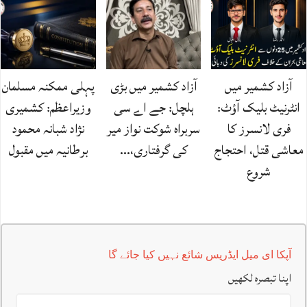
آزاد کشمیر میں
آزاد کشمیر میں بڑی
پہلی ممکنہ مسلمان
انٹرنیٹ بلیک آؤٹ:
ہلچل: جے اے سی
وزیراعظم: کشمیری
فری لانسرز کا
سربراہ شوکت نواز میر
نژاد شبانہ محمود
معاشی قتل، احتجاج
کی گرفتاری،…
برطانیہ میں مقبول
شروع
آپکا ای میل ایڈریس شائع نہیں کیا جائے گا
اپنا تبصرہ لکھیں