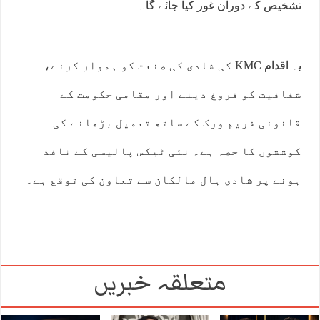
تشخیص کے دوران غور کیا جائے گا۔
یہ اقدام KMC کی شادی کی صنعت کو ہموار کرنے،
شفافیت کو فروغ دینے اور مقامی حکومت کے
قانونی فریم ورک کے ساتھ تعمیل بڑھانے کی
کوششوں کا حصہ ہے۔ نئی ٹیکس پالیسی کے نافذ
ہونے پر شادی ہال مالکان سے تعاون کی توقع ہے۔
متعلقہ خبریں