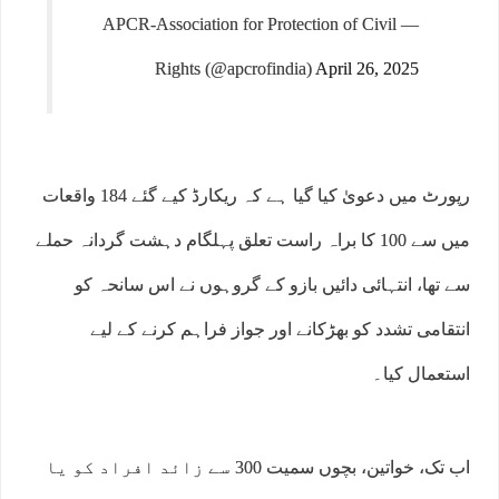
— APCR-Association for Protection of Civil
Rights (@apcrofindia)
April 26, 2025
رپورٹ میں دعویٰ کیا گیا ہے کہ ریکارڈ کیے گئے 184 واقعات
میں سے 100 کا براہ راست تعلق پہلگام دہشت گردانہ حملے
سے تھا، انتہائی دائیں بازو کے گروہوں نے اس سانحہ کو
انتقامی تشدد کو بھڑکانے اور جواز فراہم کرنے کے لیے
استعمال کیا۔
اب تک، خواتین، بچوں سمیت 300 سے زائد افراد کو یا