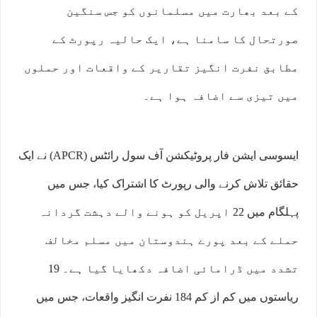
کے بعد بھارت میں مسلمانوں کو جس سنگین
صورتحال کا سامنا ہے، ایک حالیہ رپورٹ کے
مطابق نفرت انگیز تقاریر کے واقعات اور حملوں
میں تیزی سے اضافہ ہوا ہے۔
ایسوسی ایشن فار پروٹیکشن آف سول رائٹس (APCR) نے ایک
حقائق تلاش کرنے والی رپورٹ کا اشتراک کیا، جس میں
پہلگام میں 22 اپریل کو ہونے والے دہشت گردانہ
حملے کے بعد پورے ہندوستان میں مسلم مخالف
تشدد میں ڈرامائی اضافہ دکھایا گیا ہے۔ 19
ریاستوں میں کم از کم 184 نفرت انگیز واقعات، جس میں