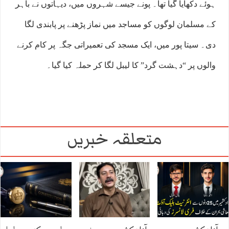
ہوئے دکھایا گیا تھا۔ پونے جیسے شہروں میں، دیہاتوں نے باہر
کے مسلمان لوگوں کو مساجد میں نماز پڑھنے پر پابندی لگا
دی۔ سیتا پور میں، ایک مسجد کی تعمیراتی جگہ پر کام کرنے
والوں پر “دہشت گرد” کا لیبل لگا کر حملہ کیا گیا۔
متعلقہ خبریں