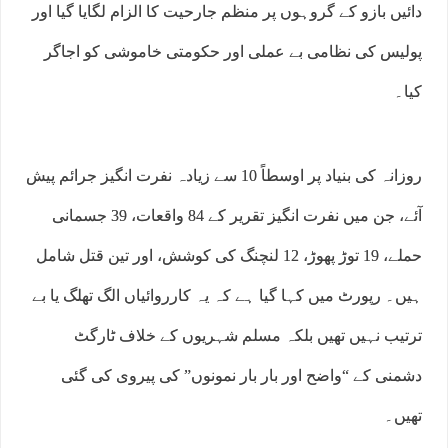
دائیں بازو کے گروہوں پر منظم جارحیت کا الزام لگایا گیا اور
پولیس کی نظامی بے عملی اور حکومتی خاموشی کو اجاگر
کیا۔
روزانہ کی بنیاد پر اوسطاً 10 سے زیادہ نفرت انگیز جرائم پیش
آئے، جن میں نفرت انگیز تقریر کے 84 واقعات، 39 جسمانی
حملے، 19 توڑ پھوڑ، 12 لنچنگ کی کوشش، اور تین قتل شامل
ہیں۔ رپورٹ میں کہا گیا ہے کہ یہ کارروائیاں الگ تھلگ یا بے
ترتیب نہیں تھیں بلکہ مسلم شہریوں کے خلاف ٹارگٹ
دشمنی کے “واضح اور بار بار نمونوں” کی پیروی کی گئی
تھیں۔