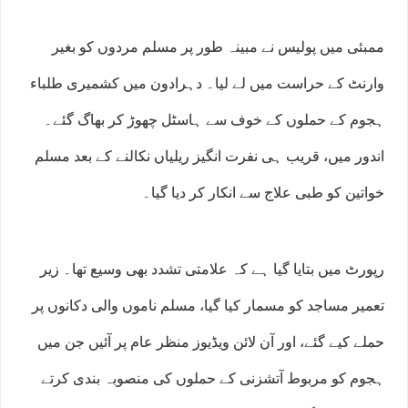
ممبئی میں پولیس نے مبینہ طور پر مسلم مردوں کو بغیر
وارنٹ کے حراست میں لے لیا۔ دہرادون میں کشمیری طلباء
ہجوم کے حملوں کے خوف سے ہاسٹل چھوڑ کر بھاگ گئے۔
اندور میں، قریب ہی نفرت انگیز ریلیاں نکالنے کے بعد مسلم
خواتین کو طبی علاج سے انکار کر دیا گیا۔
رپورٹ میں بتایا گیا ہے کہ علامتی تشدد بھی وسیع تھا۔ زیر
تعمیر مساجد کو مسمار کیا گیا، مسلم ناموں والی دکانوں پر
حملے کیے گئے، اور آن لائن ویڈیوز منظر عام پر آئیں جن میں
ہجوم کو مربوط آتشزنی کے حملوں کی منصوبہ بندی کرتے