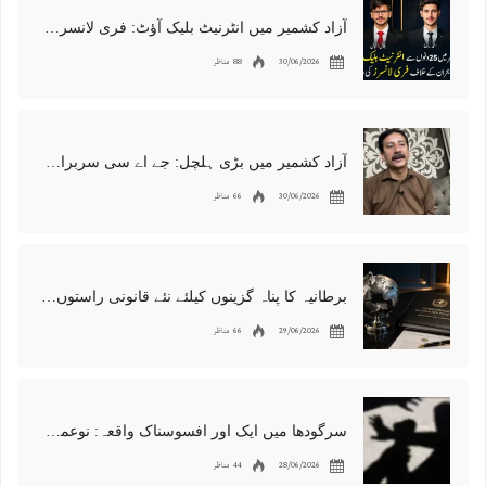
آزاد کشمیر میں انٹرنیٹ بلیک آؤٹ: فری لانسرز کا معاشی قتل، احتجاج شروع
30/06/2026
88 مناظر
آزاد کشمیر میں بڑی ہلچل: جے اے سی سربراہ شوکت نواز میر کی گرفتاری، دھرنا جاری
30/06/2026
66 مناظر
برطانیہ کا پناہ گزینوں کیلئے نئے قانونی راستوں اور اسپانسر شپ نظام کا اعلان
29/06/2026
66 مناظر
سرگودھا میں ایک اور افسوسناک واقعہ: نوعمر لڑکے سے مبینہ زیادتی، مقدمہ درج
28/06/2026
44 مناظر