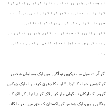
تو جسمانی طور پر نشانہ بنایا گیا، ہراساں کیا
گیا یا زبردستی بے گھر کیا گیا۔ اے پی سی آر نے
خبردار کیا ہے کہ کم رپورٹنگ، انتقامی
کارروائیوں کے خوف اور سرکاری طور پر تسلیم نہ
ہونے کی وجہ سے اصل تعداد کافی زیادہ ہو سکتی
ہے۔
اگر آپ تفصیل سے دیکھیں تو آگرہ میں ایک مسلمان شخص
کو کشمیر حملے کا “بدلہ” لینے کا دعویٰ کرنے والے ایک چوکس
گروپ کے ارکان نے گولی مار کر ہلاک کر دیا تھا۔ کرناٹک کے
منگلورو میں، ایک شخص کو پاکستان کے حق میں نعرے لگانے