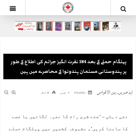
پہلگام حملے کے بعد 184 نفرت انگیز جرائم کی اطلاع کے طور
پر ہندوستانی مسلمان ہندوتوا کے محاصرے میں ہیں
اہم خبریں
,
بین الاقوامی
17/05/2025
0 تبصرے
59 مناظر
نئی دہلی – ‘جئے شری رام کا نعرہ لگائیں یا غصے
کا سامنا کریں’، مقبوضہ کشمیر میں پہلگام حملے