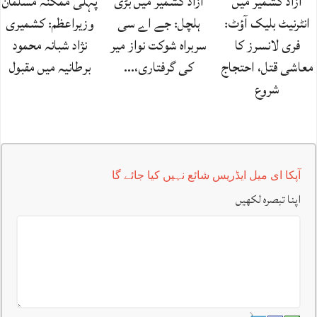
آزاد کشمیر میں
آزاد کشمیر میں بڑی
پہلی ممکنہ مسلمان
انٹرنیٹ بلیک آؤٹ:
ہلچل: جے اے سی
وزیراعظم: کشمیری
فری لانسرز کا
سربراہ شوکت نواز میر
نژاد شبانہ محمود
معاشی قتل، احتجاج
کی گرفتاری،…
برطانیہ میں مقبول
شروع
آپکا ای میل ایڈریس شائع نہیں کیا جائے گا
اپنا تبصرہ لکھیں