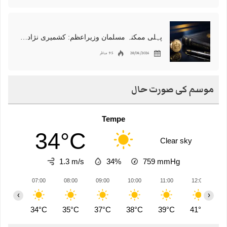
پہلی ممکنہ مسلمان وزیراعظم: کشمیری نژاد شبانہ محمود برطانیہ میں مقبول
28/06/2026
95 مناظر
موسم کی صورت حال
Tempe
34°C
Clear sky
1.3 m/s
34%
759
mmHg
07:00
08:00
09:00
10:00
11:00
12:00
1
‹
›
34°C
35°C
37°C
38°C
39°C
41°C
4