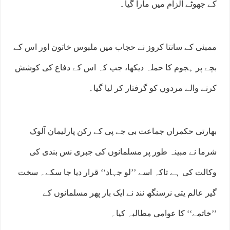
کے جھوٹے الزام میں مارا گیا۔
ممبئی کے سانتا کروز نے حجاب میں ملبوس خاتون اور اس کے
بچے پر ہجوم کا حملہ دیکھا، جب کہ اس کے دفاع کی کوشش
کرنے والے مردوں کو گرفتار کر لیا گیا۔
بھارتی حکمراں جماعت بی جے پی کے رکن پارلیمان آلوک
شرما نے مبینہ طور پر مسلمانوں کی جبری نس بندی کی
وکالت کی ہے تاکہ اسے ’’لو جہاد‘‘ قرار دیا جا سکے۔ سخت
گیر عالم یتی نرسنگھ نند نے ایک بار پھر مسلمانوں کے
’’خاتمے‘‘ کا عوامی مطالبہ کیا۔