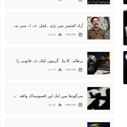
آزاد کشمیر میں بڑی ہلچل: جے اے سی سربراہ شوکت نواز میر کی گرفتاری، دھرنا جاری
30/06/2026
64 مناظر
برطانیہ کا پناہ گزینوں کیلئے نئے قانونی راستوں اور اسپانسر شپ نظام کا اعلان
29/06/2026
65 مناظر
سرگودھا میں ایک اور افسوسناک واقعہ: نوعمر لڑکے سے مبینہ زیادتی، مقدمہ درج
28/06/2026
42 مناظر