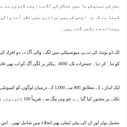
مشرقی مینیٹوبا میں جنگل کی آگ سے اپنے گھروں سے بے
کہنا ہے کہ وہ اپنی قریبی برادری میں نظر آنے والی 
پیمانے سے بکھر گئے ہیں۔
لک ڈو بونٹ کی دیہی میونسپلٹی میں لگنے والی آگ نے دو افراد کی
کو تباہ کر دیا۔ جمعرات تک، 4000 ہیکٹر پر لگی آگ کو اب بھی قابو سے باہر سمجھا جا رہا تھا۔
ایک اندازے کے مطابق 800 سے 1,000 کے درمیان ل
نکلنے پر مجبور کیا گیا ہے، جو ونی پیگ سے تقریباً 100 کلومیٹر شمال مشرق میں ہے۔
مشیل پوٹر اور ان کی بیٹی ایملی بھی انخلاء میں شامل تھیں۔ اس نے