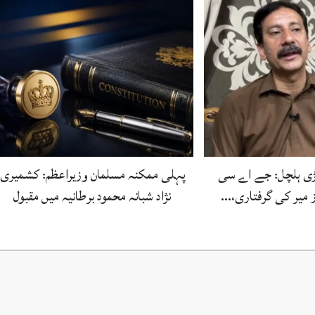
بڑی ہلچل: جے اے سی
پہلی ممکنہ مسلمان وزیراعظم: کشمیری
ز میر کی گرفتاری،…
نژاد شبانہ محمود برطانیہ میں مقبول