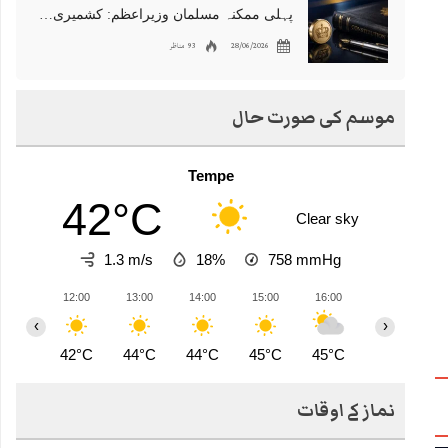
پہلی ممکنہ مسلمان وزیراعظم: کشمیری نژاد شبانہ محمود برطانیہ میں مقبول
28/06/2026
93 مناظر
موسم کی صورت حال
Tempe
42°C
Clear sky
1.3 m/s
18%
758
mmHg
12:00
13:00
14:00
15:00
16:00
17:00
1
‹
›
42°C
44°C
44°C
45°C
45°C
45°C
4
نماز کے اوقات