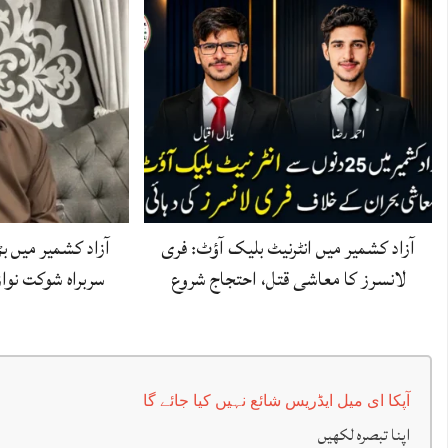
آزاد کشمیر میں انٹرنیٹ بلیک آؤٹ: فری
آزاد کشمیر میں 
لانسرز کا معاشی قتل، احتجاج شروع
سربراہ شوکت نوا
آپکا ای میل ایڈریس شائع نہیں کیا جائے گا
اپنا تبصرہ لکھیں