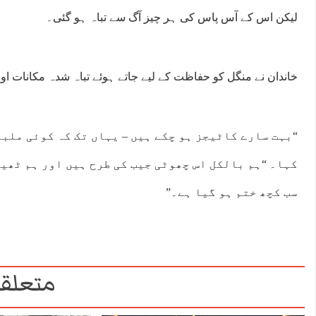
لیکن اس کے آس پاس کی ہر چیز آگ سے تباہ ہو گئی۔
خاندان نے منگل کو حفاظت کے لیے جاتے ہوئے تباہ شدہ مکانات اور
“بہت سارے کاٹیجز ہو چکے ہیں – یہاں تک کہ کوئی ملبہ
کہا۔ “ہم بالکل اس چھوٹی جیب کی طرح ہیں اور ہم ٹھیک
سب کچھ ختم ہو گیا ہے۔”
:00
02:00
03:00
04:00
05:00
06:00
07:00
08:
°C
36°C
35°C
34°C
33°C
32°C
33°C
34
متعلقہ