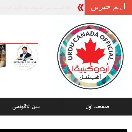
اہم خبریں
آزاد کشمیر
_
صفحہ اول
بین الاقوامی