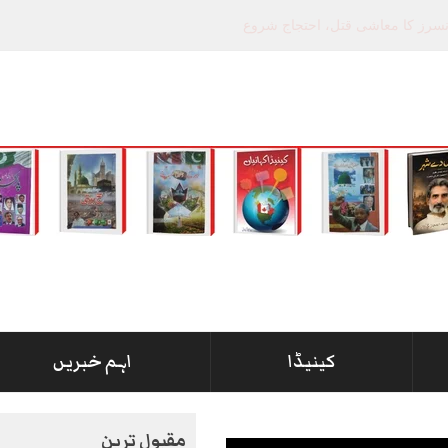
کینیڈا
اہم خبریں
مقبول ترین