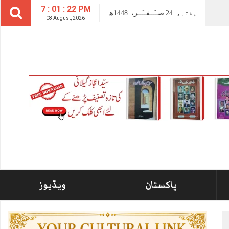
7 : 01 : 23 PM
ہفتہ،
24
صــَــفــَــر،
1448ھ
08 August, 2026
پاکستان
ویڈیوز