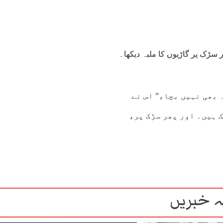
 سڑک پر گاڑیوں کا ملبہ دیکھا۔
 بھی نہیں بچا،” اس نے
 ہیں۔ اور پھر سڑک پر،
8:00
19:00
20:00
21:00
22:00
23:00
00:00
01
5°C
44°C
43°C
42°C
41°C
40°C
39°C
37
 خبریں