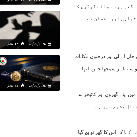
 گھر ہونے والے لوگوں کا
تباہی اور نقصان کے
28/06/2026
42 مناظر
 جان لے لی اور درجنوں مکانات
28/06/2026
93 مناظر
وگوں کو کمیونٹی میں اپنے گھروں اور کاٹیجز سے
 کہا کہ اس کا گھر تو بچ گیا