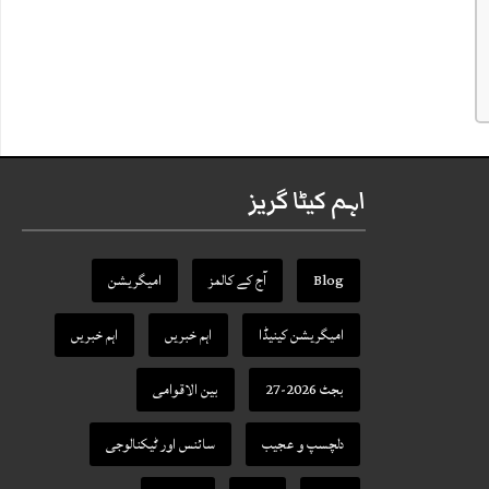
اہم کیٹا گریز
Blog
آج کے کالمز
امیگریشن
امیگریشن کینیڈا
اہم خبریں
اہم خبریں
بجٹ 2026-27
بین الاقوامی
دلچسپ و عجیب
سائنس اور ٹیکنالوجی