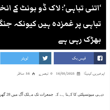
‘اتنی تباہی’: لاک ڈو بونٹ کے انخلا
تباہی پر غمزدہ ہیں کیونکہ جن
بھڑک رہی ہے
فیس بک
ٹویٹر
اہم خبریں
,
کینیڈا
16/05/2025
0 تبصرے
56 مناظر
دیہی میونسپلٹی کا کہنا ہے کہ جمعرات تک مہلک آگ میں 28 گھر جل کر خاکستر ہو گئے۔