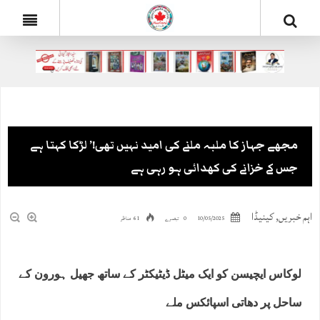
مجھے جہاز کا ملبہ ملنے کی امید نہیں تھی!’ لڑکا کہتا ہے
جس کے خزانے کی کھدائی ہو رہی ہے
اہم خبریں
,
کینیڈا
10/05/2025
0 تبصرے
61 مناظر
لوکاس ایچیسن کو ایک میٹل ڈیٹیکٹر کے ساتھ جھیل ہورون کے
ساحل پر دھاتی اسپائکس ملے