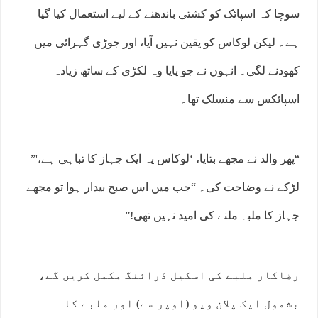
سوچا کہ اسپائک کو کشتی باندھنے کے لیے استعمال کیا گیا
ہے۔ لیکن لوکاس کو یقین نہیں آیا، اور جوڑی گہرائی میں
کھودنے لگی۔ انہوں نے جو پایا وہ لکڑی کے ساتھ زیادہ
اسپائکس سے منسلک تھا۔
“پھر والد نے مجھے بتایا، ‘لوکاس یہ ایک جہاز کا تباہی ہے،'”
لڑکے نے وضاحت کی۔ “جب میں اس صبح بیدار ہوا تو مجھے
جہاز کا ملبہ ملنے کی امید نہیں تھی!”
رضاکار ملبے کی اسکیل ڈرائنگ مکمل کریں گے،
بشمول ایک پلان ویو (اوپر سے) اور ملبے کا