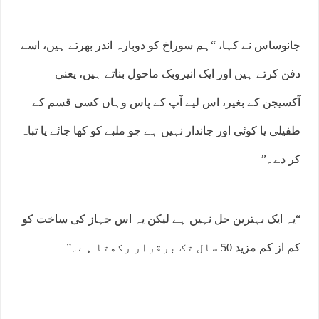
جانوساس نے کہا، “ہم سوراخ کو دوبارہ اندر بھرتے ہیں، اسے
دفن کرتے ہیں اور ایک انیروبک ماحول بناتے ہیں، یعنی
آکسیجن کے بغیر، اس لیے آپ کے پاس وہاں کسی قسم کے
طفیلی یا کوئی اور جاندار نہیں ہے جو ملبے کو کھا جائے یا تباہ
کر دے۔”
“یہ ایک بہترین حل نہیں ہے لیکن یہ اس جہاز کی ساخت کو
کم از کم مزید 50 سال تک برقرار رکھتا ہے۔”