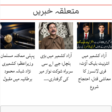
متعلقہ خبریں
آزاد کشمیر میں
آزاد کشمیر میں بڑی
پہلی ممکنہ مسلمان
انٹرنیٹ بلیک آؤٹ:
ہلچل: جے اے سی
وزیراعظم: کشمیری
فری لانسرز کا
سربراہ شوکت نواز میر
نژاد شبانہ محمود
معاشی قتل، احتجاج
کی گرفتاری،…
برطانیہ میں مقبول
شروع