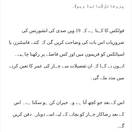
پروفائل (سائیڈ ویو)۔
فولکس کا کہنا ہے کہ 19 ویں صدی کی انشورنس کی
ضروریات اس بات کی وضاحت کریں گی کہ کتنے فاسٹنرز، یا
اسپائکس کو فریموں میں اور کس فاصلے پر رکھنا چاہیے۔
انہوں نے کہا کہ ان تفصیلات سے جہاز کی عمر کا تعین کرنے
میں مدد ملے گی۔
اس کے بعد جو کچھ آتا ہے وہ حیران کن ہو سکتا ہے۔ اس
کے بعد رضاکار جہاز کو بچانے کے لیے اسے دوبارہ دفن کریں
گے۔