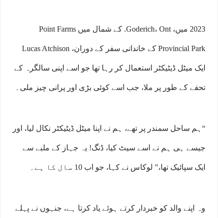
2023 میں، Goderich، Ont. کے شمال میں Point Farms
Provincial Park کے خاندانی سفر کے دوران، Lucas Atchison
ایک میٹل ڈیٹیکٹر استعمال کر رہا تھا جو اسے اپنی سالگرہ کے
تحفے کے طور پر ملا، جب اسے کوئی بڑی اور پرانی چیز ملی۔
“ہم ساحل سمندر پر تھے، ہم نے اپنا میٹل ڈیٹیکٹر نکال لیا، اور
جیسے ہی ہم نے اسے سیٹ کیا، ڈنگ! یہ جہاز کے ملبے سے
ایک سپائیک تھا،” لوکاس نے کہا، جو اب 10 سال کا ہے۔
وہ اپنے والد کو خبردار کرتے ہوئے یاد کرتا ہے، جنہوں نے پہلے