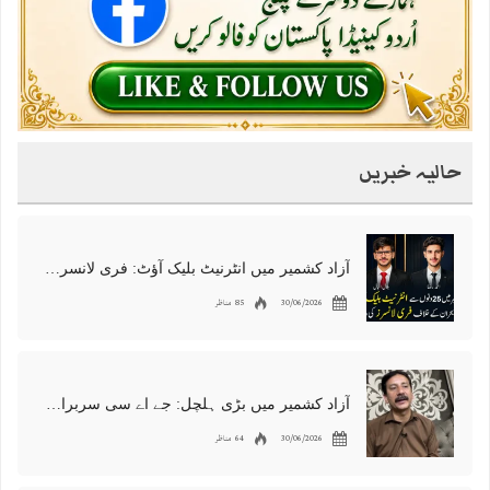
حالیہ خبریں
آزاد کشمیر میں انٹرنیٹ بلیک آؤٹ: فری لانسرز کا معاشی قتل، احتجاج شروع
30/06/2026
85 مناظر
آزاد کشمیر میں بڑی ہلچل: جے اے سی سربراہ شوکت نواز میر کی گرفتاری، دھرنا جاری
30/06/2026
64 مناظر