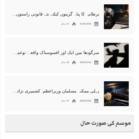
برطانیہ کا پناہ گزینوں کیلئے نئے قانونی راستوں اور اسپانسر شپ نظام کا اعلان
29/06/2026
65 مناظر
سرگودھا میں ایک اور افسوسناک واقعہ: نوعمر لڑکے سے مبینہ زیادتی، مقدمہ درج
28/06/2026
42 مناظر
پہلی ممکنہ مسلمان وزیراعظم: کشمیری نژاد شبانہ محمود برطانیہ میں مقبول
28/06/2026
93 مناظر
موسم کی صورت حال