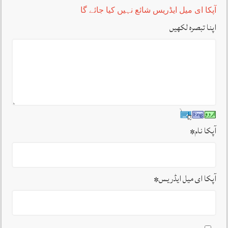
آپکا ای میل ایڈریس شائع نہیں کیا جائے گا
اپنا تبصرہ لکھیں
آپکا نام
*
آپکا ای میل ایڈریس
*