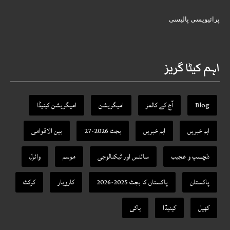
پرائیویسی پالیسی
اہم کیٹا گریز
Blog
آج کے کالمز
امیگریشن
امیگریشن کینیڈا
اہم خبریں
اہم خبریں
بجٹ 2026-27
بین الاقوامی
دلچسپ و عجیب
سائنس اور ٹیکنالوجی
موسم
وائرل
پاکستان
پاکستان کا بجٹ 2025-2026
کاروبار
کرکٹ
کھیل
کینیڈا
ہاکی