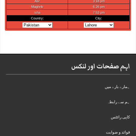
اہم صفحات اور لنکس
ہمارے بارے میں
ہم سے رابطہ
کاپی رائٹس
قوائد و ضوابت