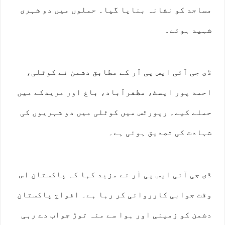
مساجد کو نشانہ بنایا گیا۔ حملوں میں دو شہری
شہید ہوئے۔
ڈی جی آئی ایس پی آر کے مطابق دشمن نے کوٹلی،
احمد پور ایسٹ، مظفرآباد، باغ اور مریدکے میں
حملے کیے۔ رپورٹس میں کوٹلی میں دو شہریوں کی
شہادت کی تصدیق ہوئی ہے۔
ڈی جی آئی ایس پی آر نے مزید کہا کہ پاکستان اس
وقت جوابی کارروائی کر رہا ہے۔ افواج پاکستان
دشمن کو زمینی اور ہوا سے منہ توڑ جواب دے رہی