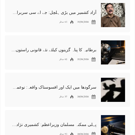
آزاد کشمیر میں بڑی ہلچل: جے اے سی سربراہ شوکت نواز میر کی گرفتاری، دھرنا جاری
30/06/2026
61 مناظر
برطانیہ کا پناہ گزینوں کیلئے نئے قانونی راستوں اور اسپانسر شپ نظام کا اعلان
29/06/2026
62 مناظر
سرگودھا میں ایک اور افسوسناک واقعہ: نوعمر لڑکے سے مبینہ زیادتی، مقدمہ درج
28/06/2026
37 مناظر
پہلی ممکنہ مسلمان وزیراعظم: کشمیری نژاد شبانہ محمود برطانیہ میں مقبول
28/06/2026
91 مناظر