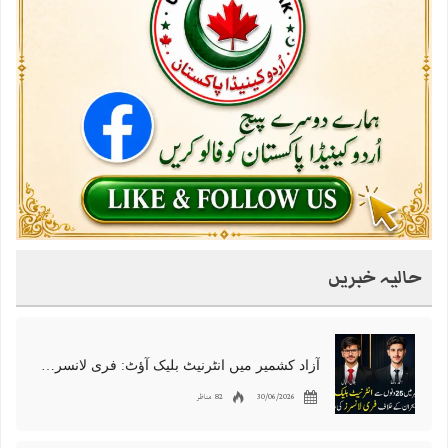
حالیہ خبریں
آزاد کشمیر میں انٹرنیٹ بلیک آؤٹ: فری لانسرز کا معاشی قتل، احتجاج شروع
30/06/2026
82 مناظر