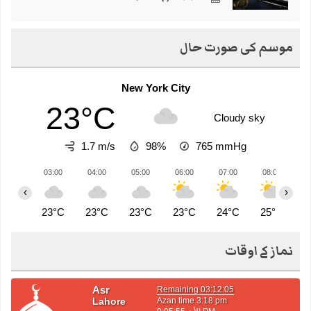
موسم کی صورت حال
New York City
23°C
Cloudy sky
1.7 m/s
98%
765
mmHg
03:00
04:00
05:00
06:00
07:00
08:00
0
‹
›
23°C
23°C
23°C
23°C
24°C
25°C
2
نماز کے اوقات