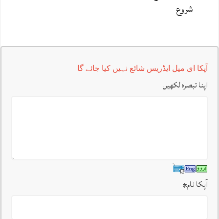
شروع
آپکا ای میل ایڈریس شائع نہیں کیا جائے گا
اپنا تبصرہ لکھیں
آپکا نام
*