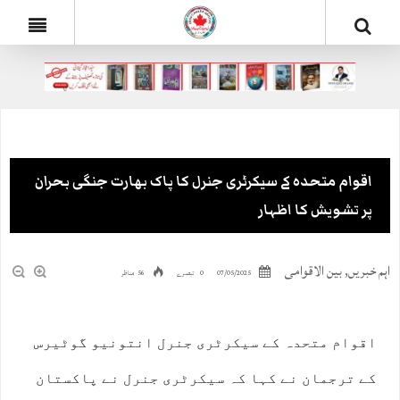
اقوام متحدہ کے سیکرٹری جنرل کا پاک بھارت جنگی بحران
پر تشویش کا اظہار
اہم خبریں
,
بین الاقوامی
07/05/2025
0 تبصرے
56 مناظر
اقوام متحدہ کے سیکرٹری جنرل انتونیو گوٹیرس
کے ترجمان نے کہا کہ سیکرٹری جنرل نے پاکستان