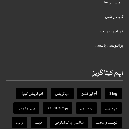
ہم سے رابطہ
کاپی رائٹس
قوائد و ضوابت
پرائیویسی پالیسی
اہم کیٹا گریز
Blog
آج کے کالمز
امیگریشن
امیگریشن کینیڈا
اہم خبریں
اہم خبریں
بجٹ 2026-27
بین الاقوامی
دلچسپ و عجیب
سائنس اور ٹیکنالوجی
موسم
وائرل