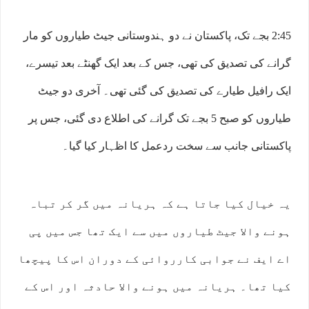
2:45 بجے تک، پاکستان نے دو ہندوستانی جیٹ طیاروں کو مار
گرانے کی تصدیق کی تھی، جس کے بعد ایک گھنٹے بعد تیسرے،
ایک رافیل طیارے کی تصدیق کی گئی تھی۔ آخری دو جیٹ
طیاروں کو صبح 5 بجے تک گرانے کی اطلاع دی گئی، جس پر
پاکستانی جانب سے سخت ردعمل کا اظہار کیا گیا۔
یہ خیال کیا جاتا ہے کہ ہریانہ میں گر کر تباہ
ہونے والا جیٹ طیاروں میں سے ایک تھا جس میں پی
اے ایف نے جوابی کارروائی کے دوران اس کا پیچھا
کیا تھا۔ ہریانہ میں ہونے والا حادثہ اور اس کے