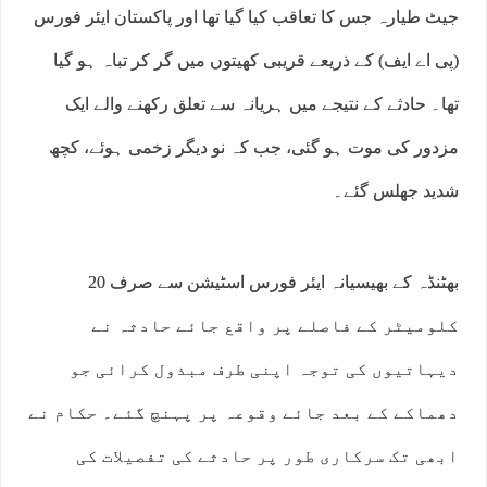
جیٹ طیارہ جس کا تعاقب کیا گیا تھا اور پاکستان ایئر فورس
(پی اے ایف) کے ذریعے قریبی کھیتوں میں گر کر تباہ ہو گیا
تھا۔ حادثے کے نتیجے میں ہریانہ سے تعلق رکھنے والے ایک
مزدور کی موت ہو گئی، جب کہ نو دیگر زخمی ہوئے، کچھ
شدید جھلس گئے۔
بھٹنڈہ کے بھیسیانہ ایئر فورس اسٹیشن سے صرف 20
کلومیٹر کے فاصلے پر واقع جائے حادثہ نے
دیہاتیوں کی توجہ اپنی طرف مبذول کرائی جو
دھماکے کے بعد جائے وقوعہ پر پہنچ گئے۔ حکام نے
ابھی تک سرکاری طور پر حادثے کی تفصیلات کی