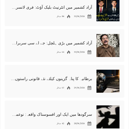
آزاد کشمیر میں انٹرنیٹ بلیک آؤٹ: فری لانسرز کا معاشی قتل، احتجاج شروع
30/06/2026
84 مناظر
آزاد کشمیر میں بڑی ہلچل: جے اے سی سربراہ شوکت نواز میر کی گرفتاری، دھرنا جاری
30/06/2026
64 مناظر
برطانیہ کا پناہ گزینوں کیلئے نئے قانونی راستوں اور اسپانسر شپ نظام کا اعلان
29/06/2026
63 مناظر
سرگودھا میں ایک اور افسوسناک واقعہ: نوعمر لڑکے سے مبینہ زیادتی، مقدمہ درج
28/06/2026
42 مناظر