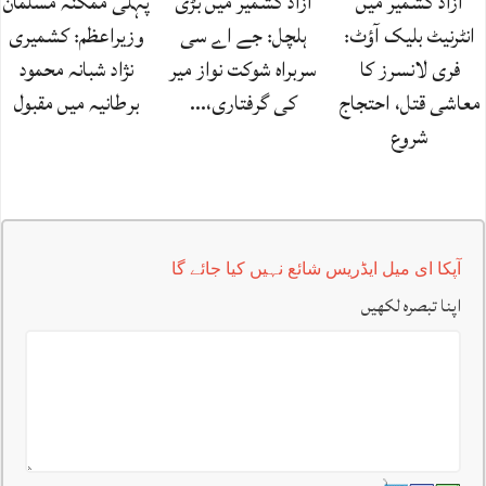
آزاد کشمیر میں
آزاد کشمیر میں بڑی
پہلی ممکنہ مسلمان
انٹرنیٹ بلیک آؤٹ:
ہلچل: جے اے سی
وزیراعظم: کشمیری
فری لانسرز کا
سربراہ شوکت نواز میر
نژاد شبانہ محمود
معاشی قتل، احتجاج
کی گرفتاری،…
برطانیہ میں مقبول
شروع
آپکا ای میل ایڈریس شائع نہیں کیا جائے گا
اپنا تبصرہ لکھیں