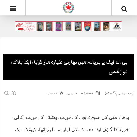
پی اے ایف نے ہریانہ میں بھارتی طیارہ مار گرایا، ایک ہلاک،
نو زخمی
اہم خبریں
,
پاکستان
07/05/2025
0 تبصرے
55 مناظر
بدھ 7 مئی کی صبح 2 بجے کے قریب، بھٹنڈہ کے قریب اکالی
خورد کا گاؤں ایک دھماکے کی آواز سے لرز اٹھا، کیونکہ ایک