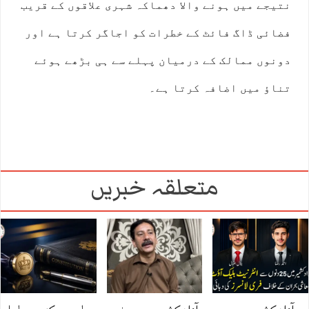
نتیجے میں ہونے والا دھماکہ شہری علاقوں کے قریب
فضائی ڈاگ فائٹ کے خطرات کو اجاگر کرتا ہے اور
دونوں ممالک کے درمیان پہلے سے ہی بڑھے ہوئے
تناؤ میں اضافہ کرتا ہے۔
متعلقہ خبریں