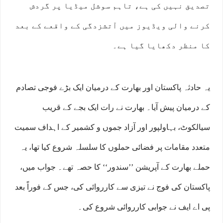
تصدیق نہیں کی ہے، تاہم سوشل میڈیا پر گردش
کرنے والی ویڈیوز میں آتشزدگی کے واقعے کے بعد
کا منظر دکھایا گیا ہے۔
یہ حادثہ پاکستان اور بھارت کے درمیان ایک بڑے فوجی تصادم
کے درمیان پیش آیا۔ بھارت نے رات ایک بجے کے قریب
سیالکوٹ، بہاولپور اور آزاد جموں و کشمیر کے اہداف سمیت
متعدد مقامات پر فضائی حملوں کا سلسلہ شروع کیا تھا، یہ
حملے بھارت کے آپریشن ’’سندور‘‘ کا حصہ تھے۔ جواب میں،
پاکستان کی فوج نے تیزی سے کارروائی کی، جس کے فوراً بعد
پی اے ایف نے جوابی کارروائی شروع کی۔