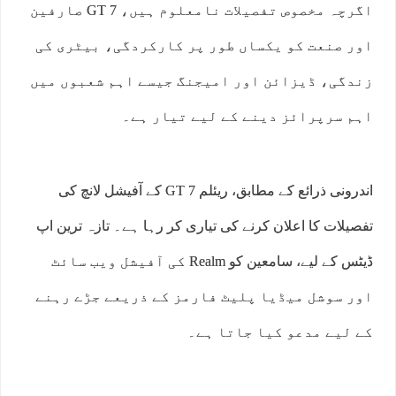
اگرچہ مخصوص تفصیلات نامعلوم ہیں، GT 7 صارفین
اور صنعت کو یکساں طور پر کارکردگی، بیٹری کی
زندگی، ڈیزائن اور امیجنگ جیسے اہم شعبوں میں
اہم سرپرائز دینے کے لیے تیار ہے۔
اندرونی ذرائع کے مطابق، ریئلم GT 7 کے آفیشل لانچ کی
تفصیلات کا اعلان کرنے کی تیاری کر رہا ہے۔ تازہ ترین اپ
ڈیٹس کے لیے، سامعین کو Realm کی آفیشل ویب سائٹ
اور سوشل میڈیا پلیٹ فارمز کے ذریعے جڑے رہنے
کے لیے مدعو کیا جاتا ہے۔