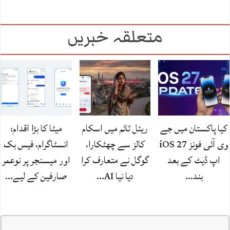
متعلقہ خبریں
کیا پاکستان میں جے
ریئل ٹائم میں اسکام
میٹا کا بڑا اقدام:
وی آئی فونز iOS 27
کالز سے چھٹکارا،
انسٹاگرام، فیس بک
اپ ڈیٹ کے بعد
گوگل نے متعارف کرا
اور میسنجر پر نوعمر
بند…
دیا نیا AI…
صارفین کے لیے…