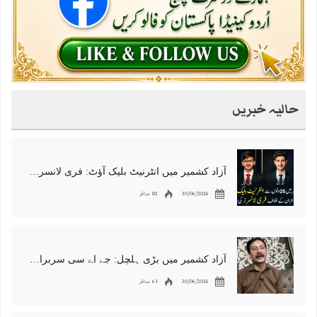
حالیہ خبریں
آزاد کشمیر میں انٹرنیٹ بلیک آؤٹ: فری لانسرز کا معاشی قتل، احتجاج شروع
30/06/2026
82 مناظر
آزاد کشمیر میں بڑی ہلچل: جے اے سی سربراہ شوکت نواز میر کی گرفتاری، دھرنا جاری
30/06/2026
61 مناظر