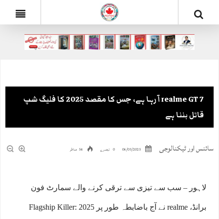
realme GT 7 آ رہا ہے، جس کا مقصد 2025 کا فلیگ شپ
قاتل بننا ہے
سائنس اور ٹیکنالوجی
06/05/2025
0 تبصرے
54 مناظر
لاہور – سب سے تیزی سے ترقی کرنے والے سمارٹ فون
برانڈ، realme نے آج باضابطہ طور پر 2025 Flagship Killer: