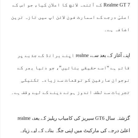
Realme GT 7 کے آئندہ لانچ کا اعلان کیا، جو اس کے
اعلیٰ درجے کے اسمارٹ فون لائن اپ میں تازہ ترین
اضافہ ہے۔
اپنے آغاز کے بعد سے، realme اپنے برانڈ کے جذبے پر
قائم ہے “اسے حقیقی بنائیں”، جو دنیا بھر کے
نوجوان صارفین کو توقعات سے زیادہ تکنیکی
تجربات سے لطف اندوز ہونے دینے کے لیے وقف ہے۔
گزشتہ سال GT6 سیریز کی کامیاب ریلیز کے بعد، realme
اعلیٰ درجے کی مارکیٹ میں اپنی جگہ بنانے کے لیے زیادہ