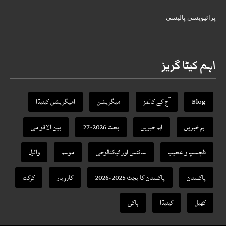
پرائیویسی پالیسی
اہم کیٹا گریز
Blog
آج کے کالمز
امیگریشن
امیگریشن کینیڈا
اہم خبریں
اہم خبریں
بجٹ 2026-27
بین الاقوامی
دلچسپ و عجیب
سائنس اور ٹیکنالوجی
موسم
وائرل
پاکستان
پاکستان کا بجٹ 2025-2026
کاروبار
کرکٹ
کھیل
کینیڈا
ہاکی