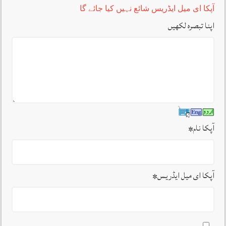
آپکا ای میل ایڈریس شائع نہیں کیا جائے گا
اپنا تبصرہ لکھیں
آپکا نام
*
آپکا ای میل ایڈریس
*