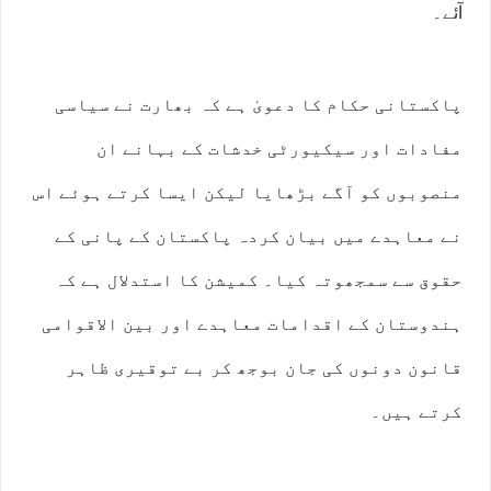
آئے۔
پاکستانی حکام کا دعویٰ ہے کہ بھارت نے سیاسی
مفادات اور سیکیورٹی خدشات کے بہانے ان
منصوبوں کو آگے بڑھایا لیکن ایسا کرتے ہوئے اس
نے معاہدے میں بیان کردہ پاکستان کے پانی کے
حقوق سے سمجھوتہ کیا۔ کمیشن کا استدلال ہے کہ
ہندوستان کے اقدامات معاہدے اور بین الاقوامی
قانون دونوں کی جان بوجھ کر بے توقیری ظاہر
کرتے ہیں۔