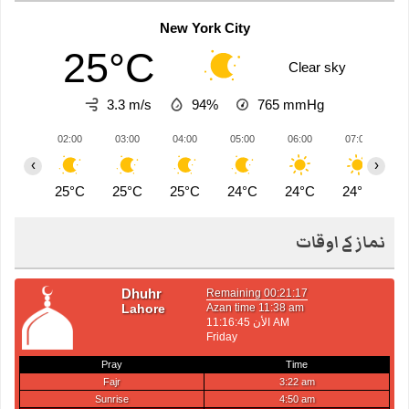
New York City
25°C
Clear sky
3.3 m/s
94%
765
mmHg
02:00
03:00
04:00
05:00
06:00
07:00
0
‹
›
25°C
25°C
25°C
24°C
24°C
24°C
2
نماز کے اوقات