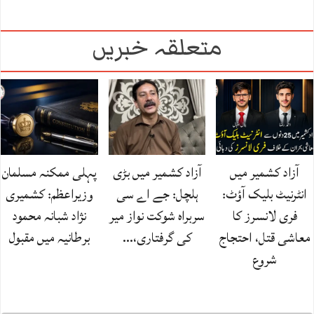
متعلقہ خبریں
آزاد کشمیر میں
آزاد کشمیر میں بڑی
پہلی ممکنہ مسلمان
انٹرنیٹ بلیک آؤٹ:
ہلچل: جے اے سی
وزیراعظم: کشمیری
فری لانسرز کا
سربراہ شوکت نواز میر
نژاد شبانہ محمود
معاشی قتل، احتجاج
کی گرفتاری،…
برطانیہ میں مقبول
شروع