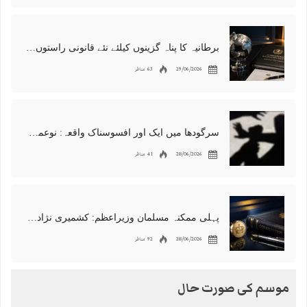
برطانیہ کا پناہ گزینوں کیلئے نئے قانونی راستوں اور اسپانسر شپ نظام کا اعلان
29/06/2026
63 مناظر
سرگودھا میں ایک اور افسوسناک واقعہ: نوعمر لڑکے سے مبینہ زیادتی، مقدمہ درج
28/06/2026
41 مناظر
پہلی ممکنہ مسلمان وزیراعظم: کشمیری نژاد شبانہ محمود برطانیہ میں مقبول
28/06/2026
92 مناظر
موسم کی صورت حال