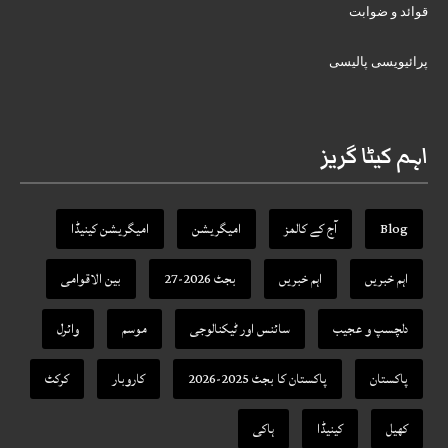
قوائد و ضوابت
پرائیویسی پالیسی
اہم کیٹا گریز
Blog
آج کے کالمز
امیگریشن
امیگریشن کینیڈا
اہم خبریں
اہم خبریں
بجٹ 2026-27
بین الاقوامی
دلچسپ و عجیب
سائنس اور ٹیکنالوجی
موسم
وائرل
پاکستان
پاکستان کا بجٹ 2025-2026
کاروبار
کرکٹ
کھیل
کینیڈا
ہاکی