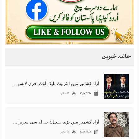
حالیہ خبریں
آزاد کشمیر میں انٹرنیٹ بلیک آؤٹ: فری لانسرز کا معاشی قتل، احتجاج شروع
30/06/2026
83 مناظر
آزاد کشمیر میں بڑی ہلچل: جے اے سی سربراہ شوکت نواز میر کی گرفتاری، دھرنا جاری
30/06/2026
63 مناظر