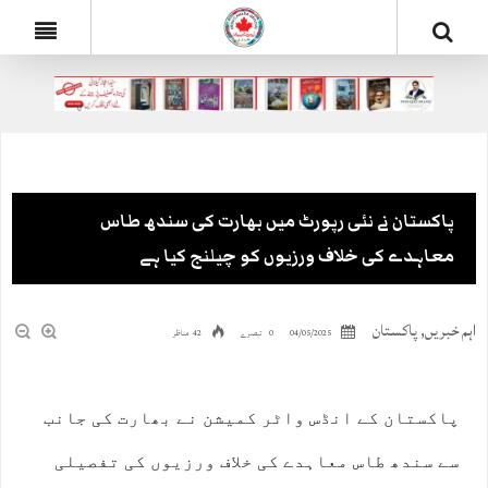
پاکستان نے نئی رپورٹ میں بھارت کی سندھ طاس
معاہدے کی خلاف ورزیوں کو چیلنج کیا ہے
اہم خبریں
,
پاکستان
04/05/2025
0 تبصرے
42 مناظر
پاکستان کے انڈس واٹر کمیشن نے بھارت کی جانب
سے سندھ طاس معاہدے کی خلاف ورزیوں کی تفصیلی