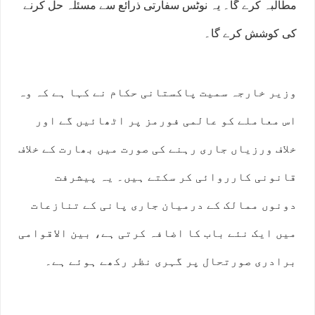
مطالبہ کرے گا۔ یہ نوٹس سفارتی ذرائع سے مسئلہ حل کرنے
کی کوشش کرے گا۔
وزیر خارجہ سمیت پاکستانی حکام نے کہا ہے کہ وہ
اس معاملے کو عالمی فورمز پر اٹھائیں گے اور
خلاف ورزیاں جاری رہنے کی صورت میں بھارت کے خلاف
قانونی کارروائی کر سکتے ہیں۔ یہ پیشرفت
دونوں ممالک کے درمیان جاری پانی کے تنازعات
میں ایک نئے باب کا اضافہ کرتی ہے، بین الاقوامی
برادری صورتحال پر گہری نظر رکھے ہوئے ہے۔