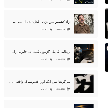
آزاد کشمیر میں بڑی ہلچل: جے اے سی سربراہ شوکت نواز میر کی گرفتاری، دھرنا جاری
30/06/2026
63 مناظر
برطانیہ کا پناہ گزینوں کیلئے نئے قانونی راستوں اور اسپانسر شپ نظام کا اعلان
29/06/2026
63 مناظر
سرگودھا میں ایک اور افسوسناک واقعہ: نوعمر لڑکے سے مبینہ زیادتی، مقدمہ درج
28/06/2026
41 مناظر