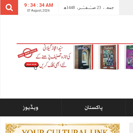
9 : 34 : 35 AM
جمعہ،
23
صــَــفــَــر،
1448ھ
07 August, 2026
پاکستان
ویڈیوز