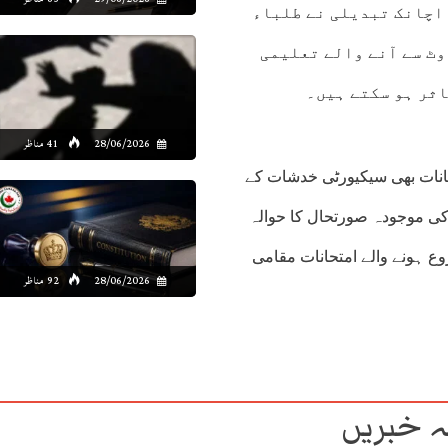
 اچانک تبدیلی نے طلباء
وٹ سے آنے والے تعلیمی
ثر ہو سکتے ہیں۔
28/06/2026
41 مناظر
انات بھی سیکیورٹی خدشات کے
 کی موجودہ صورتحال کا حوالہ
ی کیا۔ ابتدائی طور پر 8 اپریل کو شروع ہونے والے امتحانات مقامی
28/06/2026
92 مناظر
 خبریں