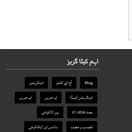
اہم کیٹا گریز
Blog
آج کے کالمز
امیگریشن
امیگریشن کینیڈا
اہم خبریں
اہم خبریں
بجٹ 2026-27
بین الاقوامی
دلچسپ و عجیب
سائنس اور ٹیکنالوجی