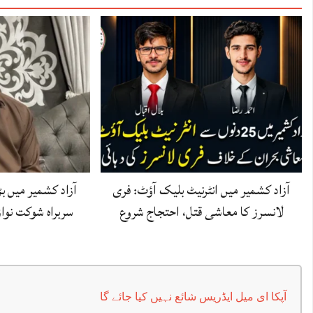
آزاد کشمیر میں انٹرنیٹ بلیک آؤٹ: فری
آزاد کشمیر میں 
لانسرز کا معاشی قتل، احتجاج شروع
سربراہ شوکت نوا
:00
19:00
20:00
21:00
22:00
23:00
00:00
01:
°C
29°C
28°C
27°C
27°C
26°C
26°C
25
آپکا ای میل ایڈریس شائع نہیں کیا جائے گا