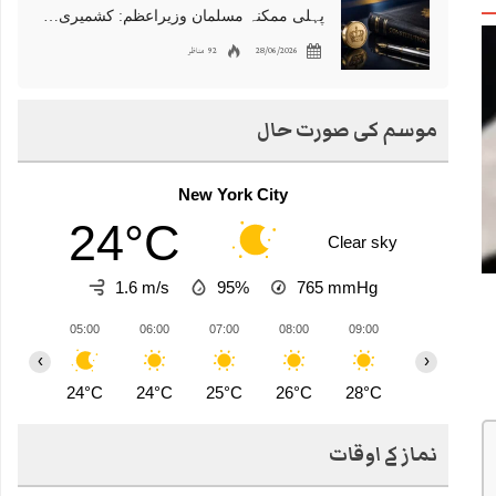
پہلی ممکنہ مسلمان وزیراعظم: کشمیری نژاد شبانہ محمود برطانیہ میں مقبول
28/06/2026
92 مناظر
موسم کی صورت حال
New York City
24°C
Clear sky
1.6 m/s
95%
765
mmHg
05:00
06:00
07:00
08:00
09:00
10:00
1
‹
›
24°C
24°C
25°C
26°C
28°C
29°C
3
نماز کے اوقات