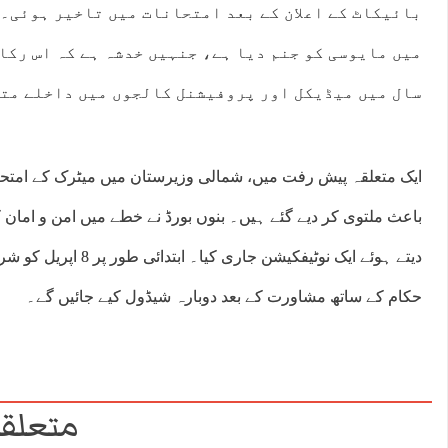
بائیکاٹ کے اعلان کے بعد امتحانات میں تاخیر ہوئی۔
میں مایوسی کو جنم دیا ہے، جنہیں خدشہ ہے کہ اس رکا
سال میں میڈیکل اور پروفیشنل کالجوں میں داخلے متا
ایک متعلقہ پیش رفت میں، شمالی وزیرستان میں میٹرک کے امتح
باعث ملتوی کر دیے گئے ہیں۔ بنوں بورڈ نے خطے میں امن و امان
دیتے ہوئے ایک نوٹیفکیشن جار
حکام کے ساتھ مشاورت کے بعد دوبارہ شیڈول کیے جائیں گے۔
متعلقہ