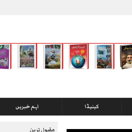
کینیڈا
اہم خبریں
مقبول ترین