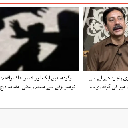
بڑی ہلچل: جے اے سی
سرگودھا میں ایک اور افسوسناک واقعہ:
ز میر کی گرفتاری،…
نوعمر لڑکے سے مبینہ زیادتی، مقدمہ درج
1:00
12:00
13:00
14:00
15:00
16:00
17:00
18
0°C
31°C
29°C
28°C
30°C
29°C
29°C
29