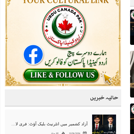
حالیہ خبریں
آزاد کشمیر میں انٹرنیٹ بلیک آؤٹ: فری لانسرز کا معاشی قتل، احتجاج شروع
30/06/2026
83 مناظر