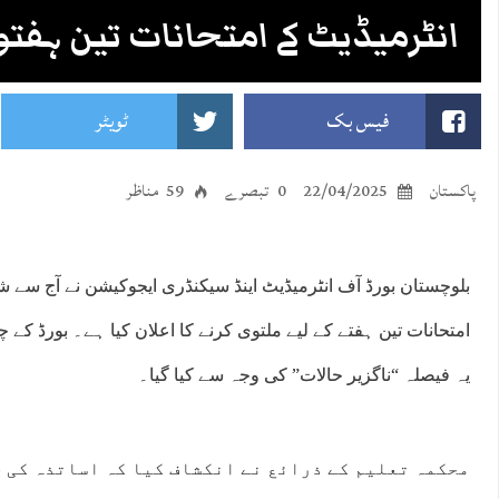
انٹرمیڈیٹ کے امتحانات تین ہفتوں
فیس بک
ٹویٹر
پاکستان
22/04/2025
0 تبصرے
59 مناظر
بلوچستان بورڈ آف انٹرمیڈیٹ اینڈ سیکنڈری ایجوکیشن نے آج سے ش
امتحانات تین ہفتے کے لیے ملتوی کرنے کا اعلان کیا ہے۔ بورڈ کے 
یہ فیصلہ “ناگزیر حالات” کی وجہ سے کیا گیا۔
محکمہ تعلیم کے ذرائع نے انکشاف کیا کہ اساتذہ کی 