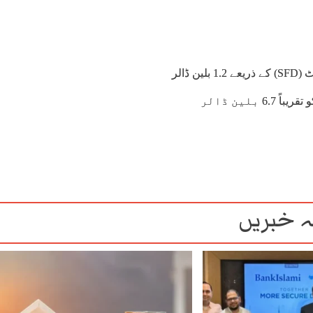
اس سال کے شروع میں، سعودی عرب نے سعودی فنڈ فار ڈویلپمنٹ (SFD) کے ذریعے 1.2 بلین ڈالر
کے تیل کی مالی اعانت کی تجدید کی، جس نے 2019 سے پاکستان کو تقریباً 6.7 بلین ڈالر
 خبریں