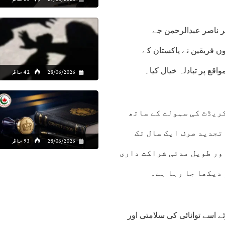
یر ناصر عبدالرحمن جے
وں فریقین نے پاکستان کے
اقع پر تبادلہ خیال کیا۔
28/06/2026
42 مناظر
کریڈٹ کی سہولت کے ساتھ
تجدید صرف ایک سال تک
28/06/2026
93 مناظر
ور طویل مدتی شراکت داری
 دیکھا جا رہا ہے۔
ے اسے توانائی کی سلامتی اور