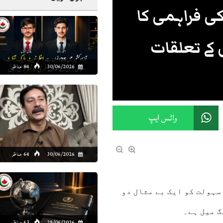
2 سالہ تیل کی فراہمی کا
 کے تعلقات
30/06/2026
84 مناظر
واٹس ایپ
30/06/2026
64 مناظر
 سہولت کو ایک بے مثال دو
گ میل ہے۔
29/06/2026
63 مناظر