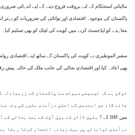
مالیاتی استحکام کے لیے بروقت فروغ دینے کے لیے انتہائی ضروری ا
پاکستان کی موجودہ اقتصادی اور توانائی کی ضروریات کو بہتر اند
معاہدے کو ایڈجسٹ کرنے میں کویت کی لچک کو بھی تسلیم کیا۔
سفیر الموطیری نے کویت کی پاکستان کے ساتھ اپنے اقتصادی روابط 
بھی اعادہ کیا اور اقتصادی بحالی کی جانب ملک کی حالیہ پیش ر
:00
18:00
19:00
20:00
21:00
22:00
23:00
00:
توقع ہے کہ توسیعی سہولت سے پاکستان کے زرمبادلہ کے
°C
28°C
26°C
25°C
25°C
25°C
24°C
24
میں IMF کے 7 بلین ڈالر کے بیل آؤٹ کے بعد بحالی
درآمدی توانائی پر بہت زیادہ انحصار کرتا رہتا ہے،