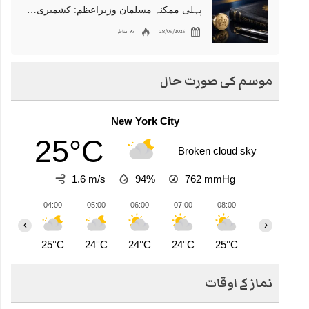
پہلی ممکنہ مسلمان وزیراعظم: کشمیری نژاد شبانہ محمود برطانیہ میں مقبول
28/06/2026
93 مناظر
موسم کی صورت حال
New York City
25°C
Broken cloud sky
1.6 m/s
94%
762
mmHg
04:00
05:00
06:00
07:00
08:00
09:00
1
‹
›
25°C
24°C
24°C
24°C
25°C
27°C
2
نماز کے اوقات