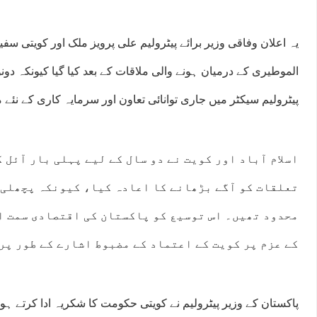
یہ اعلان وفاقی وزیر برائے پیٹرولیم علی پرویز ملک اور کویتی سف
الموطیری کے درمیان ہونے والی ملاقات کے بعد کیا گیا کیونکہ دون
پیٹرولیم سیکٹر میں جاری توانائی تعاون اور سرمایہ کاری کے نئے مو
اسلام آباد اور کویت نے دو سال کے لیے پہلی بار آئل 
تعلقات کو آگے بڑھانے کا اعادہ کیا، کیونکہ پچھلی 
محدود تھیں۔ اس توسیع کو پاکستان کی اقتصادی سمت ا
کے عزم پر کویت کے اعتماد کے مضبوط اشارے کے طور پر
پاکستان کے وزیر پیٹرولیم نے کویتی حکومت کا شکریہ ادا کرتے ہوئ