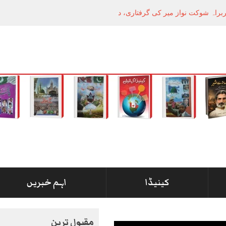
راہ شوکت نواز میر کی گرفتاری، دھرنا جاری
کینیڈا
اہم خبریں
مقبول ترین