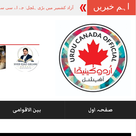
اہم خبریں
آزاد کشمیر میں بڑی ہلچل: جے اے سی سرب
صفحہ اول
بین الاقوامی