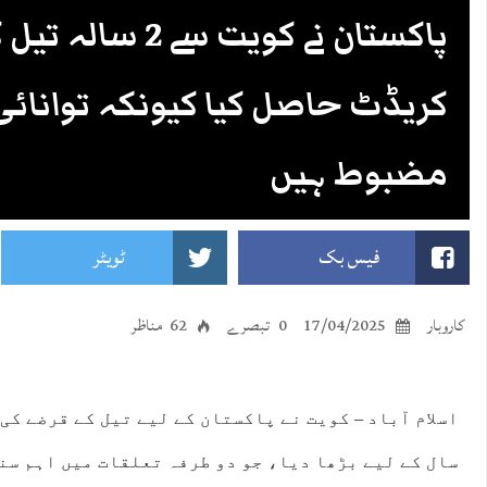
پاکستان نے کویت سے 
کریڈٹ حاصل کیا کیونکہ توانائی
مضبوط ہیں
فیس بک
ٹویٹر
کاروبار
17/04/2025
0 تبصرے
62 مناظر
اسلام آباد – کویت نے پاکستان کے لیے تیل کے قرضے کی
سال کے لیے بڑھا دیا، جو دو طرفہ تعلقات میں اہم سن