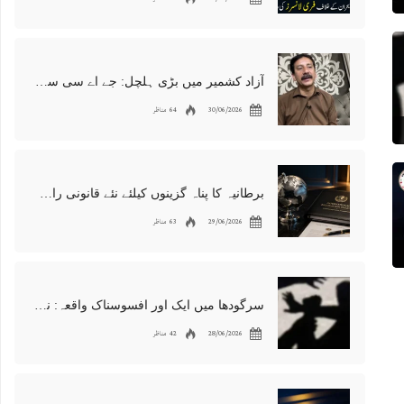
آزاد کشمیر میں بڑی ہلچل: جے اے سی سربراہ شوکت نواز میر کی گرفتاری، دھرنا جاری
30/06/2026
64 مناظر
برطانیہ کا پناہ گزینوں کیلئے نئے قانونی راستوں اور اسپانسر شپ نظام کا اعلان
29/06/2026
63 مناظر
سرگودھا میں ایک اور افسوسناک واقعہ: نوعمر لڑکے سے مبینہ زیادتی، مقدمہ درج
28/06/2026
42 مناظر