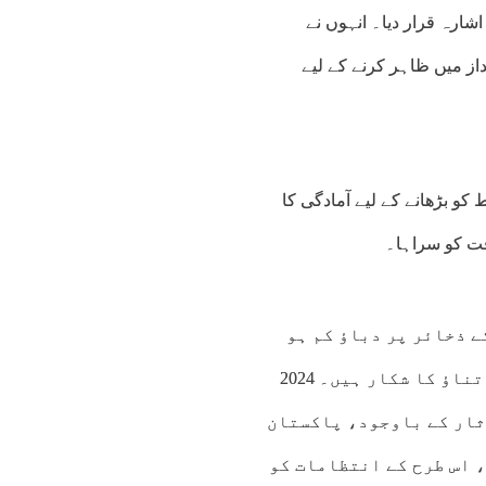
شارہ قرار دیا۔ انہوں نے
از میں ظاہر کرنے کے لیے
کو بڑھانے کے لیے آمادگی کا
فت کو سراہا۔
0:00
11:00
12:00
13:00
14:00
15:00
16:00
17
 ذخائر پر دباؤ کم ہو
جائے گا، جو ایندھن کے اعلیٰ درآمدی بلوں کی وجہ سے تناؤ کا شکار ہیں۔ 2024
8°C
29°C
30°C
31°C
32°C
32°C
33°C
33
 کے آثار کے باوجود، پاکستان
 اس طرح کے انتظامات کو