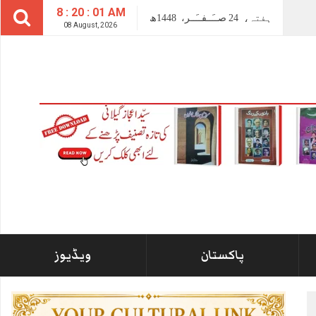
8 : 20 : 02 AM
ہفتہ،
24
صــَــفــَــر،
1448ھ
08 August, 2026
پاکستان
ویڈیوز