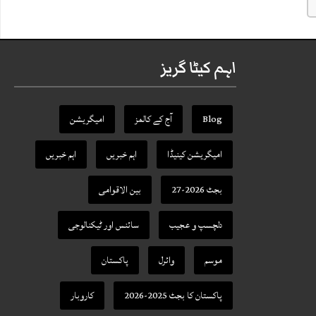
اہم کیٹا گریز
Blog
آج کے کالمز
امیگریشن
امیگریشن کینیڈا
اہم خبریں
اہم خبریں
بجٹ 2026-27
بین الاقوامی
دلچسپ و عجیب
سائنس اور ٹیکنالوجی
موسم
وائرل
پاکستان
پاکستان کا بجٹ 2025-2026
کاروبار