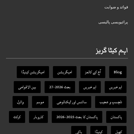
قوائد و ضوابت
پرائیویسی پالیسی
اہم کیٹا گریز
Blog
آج کے کالمز
امیگریشن
امیگریشن کینیڈا
اہم خبریں
اہم خبریں
بجٹ 2026-27
بین الاقوامی
دلچسپ و عجیب
سائنس اور ٹیکنالوجی
موسم
وائرل
پاکستان
پاکستان کا بجٹ 2025-2026
کاروبار
کرکٹ
کھیل
کینیڈا
ہاکی