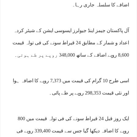
اضافے کا سلسلہ جاری رہا۔
آل پاکستان جیمز اینڈ جیولرز ایسوسی ایشن کے شیئر کردہ
اعداد و شمار کے مطابق 24 قیراط سونے کی فی تولہ قیمت
8,600 روپے اضافے کے ساتھ 348,000 روپے پر طے ہوئی۔
اسی طرح 10 گرام کی قیمت میں 7,373 روپے کا اضافہ ہوا
اور نئی قیمت 298,353 روپے پر طے پائی۔
ایک روز قبل 24 قیراط سونے کی فی تولہ قیمت میں 800
روپے کا اضافہ دیکھا گیا جس سے قیمت 339,400 روپے فی