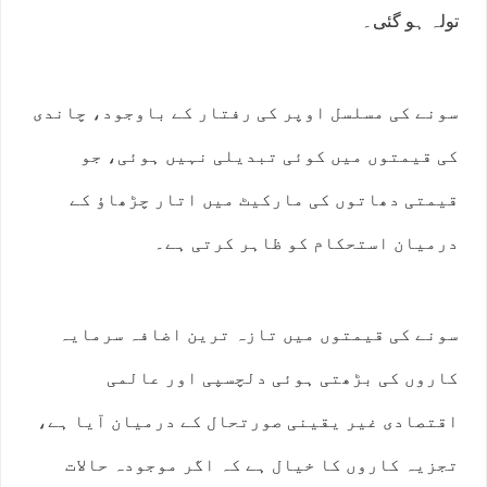
تولہ ہو گئی۔
سونے کی مسلسل اوپر کی رفتار کے باوجود، چاندی
کی قیمتوں میں کوئی تبدیلی نہیں ہوئی، جو
قیمتی دھاتوں کی مارکیٹ میں اتار چڑھاؤ کے
درمیان استحکام کو ظاہر کرتی ہے۔
سونے کی قیمتوں میں تازہ ترین اضافہ سرمایہ
کاروں کی بڑھتی ہوئی دلچسپی اور عالمی
اقتصادی غیر یقینی صورتحال کے درمیان آیا ہے،
تجزیہ کاروں کا خیال ہے کہ اگر موجودہ حالات