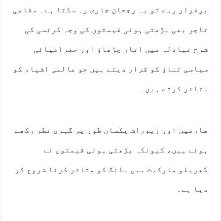
برقرار رہے تو یہ رجحان جاری رہ سکتا ہے۔ مقامی
تاجر بھی بڑھتی ہوئی قیمتوں کی وجہ کرنسی کی
شرح تبادلہ میں اتار چڑھاؤ اور جغرافیائی
سیاسی تناؤ کو قرار دیتے ہیں جو عالمی اشیاء کو
متاثر کرتے ہیں۔
صارفین اور زیورات یکساں طور پر گہری نظر رکھے
ہوئے ہیں، کیونکہ بڑھتی ہوئی قیمتوں نے
گھریلو مارکیٹ میں مانگ کو متاثر کرنا شروع کر
دیا ہے۔