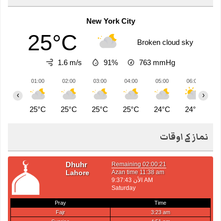
New York City
25°C
Broken cloud sky
1.6 m/s
91%
763
mmHg
01:00
02:00
03:00
04:00
05:00
06:00
0
‹
›
25°C
25°C
25°C
25°C
24°C
24°C
2
نماز کے اوقات