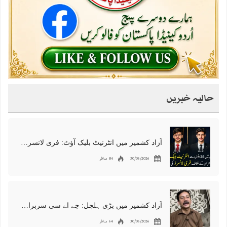
حالیہ خبریں
آزاد کشمیر میں انٹرنیٹ بلیک آؤٹ: فری لانسرز کا معاشی قتل، احتجاج شروع
30/06/2026
84 مناظر
آزاد کشمیر میں بڑی ہلچل: جے اے سی سربراہ شوکت نواز میر کی گرفتاری، دھرنا جاری
30/06/2026
64 مناظر