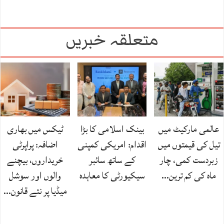
متعلقہ خبریں
عالمی مارکیٹ میں
بینک اسلامی کا بڑا
ٹیکس میں بھاری
تیل کی قیمتوں میں
اقدام: امریکی کمپنی
اضافہ: پراپرٹی
زبردست کمی، چار
کے ساتھ سائبر
خریداروں، بیچنے
ماہ کی کم ترین…
سیکیورٹی کا معاہدہ
والوں اور سوشل
میڈیا پر نئے قانون…