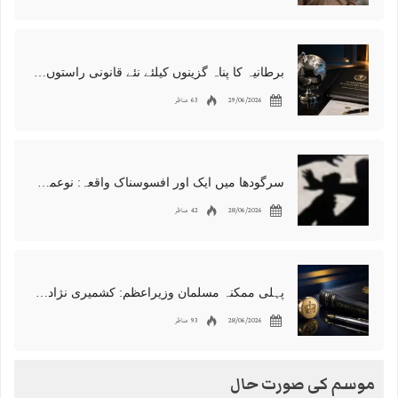
برطانیہ کا پناہ گزینوں کیلئے نئے قانونی راستوں اور اسپانسر شپ نظام کا اعلان
29/06/2026
63 مناظر
سرگودھا میں ایک اور افسوسناک واقعہ: نوعمر لڑکے سے مبینہ زیادتی، مقدمہ درج
28/06/2026
42 مناظر
پہلی ممکنہ مسلمان وزیراعظم: کشمیری نژاد شبانہ محمود برطانیہ میں مقبول
28/06/2026
93 مناظر
موسم کی صورت حال