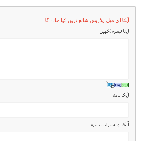
آپکا ای میل ایڈریس شائع نہیں کیا جائے گا
اپنا تبصرہ لکھیں
آپکا نام
*
آپکا ای میل ایڈریس
*