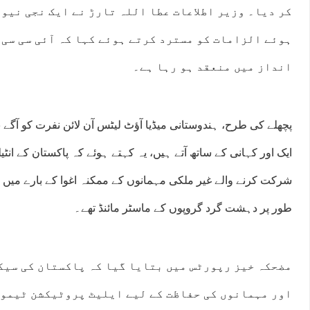
کر دیا۔ وزیر اطلاعات عطا اللہ تارڑ نے ایک نجی نیو
ہوئے الزامات کو مسترد کرتے ہوئے کہا کہ آئی سی سی 
انداز میں منعقد ہو رہا ہے۔
پچھلے کی طرح، ہندوستانی میڈیا آؤٹ لیٹس آن لائن نفرت کو آگے ب
ایک اور کہانی کے ساتھ آتے ہیں، یہ کہتے ہوئے کہ پاکستان کے انٹ
شرکت کرنے والے غیر ملکی مہمانوں کے ممکنہ اغوا کے بارے میں ہ
طور پر دہشت گرد گروپوں کے ماسٹر مائنڈ تھے۔
مضحکہ خیز رپورٹس میں بتایا گیا کہ پاکستان کی سیک
اور مہمانوں کی حفاظت کے لیے ایلیٹ پروٹیکشن ٹیموں