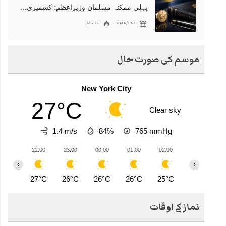
پہلی ممکنہ مسلمان وزیراعظم: کشمیری نژاد شبانہ محمود برطانیہ میں مقبول
28/06/2026
92 مناظر
موسم کی صورت حال
New York City
27°C
Clear sky
1.4 m/s
84%
765
mmHg
22:00
23:00
00:00
01:00
02:00
03:00
0
‹
›
27°C
26°C
26°C
26°C
25°C
25°C
2
نماز کے اوقات