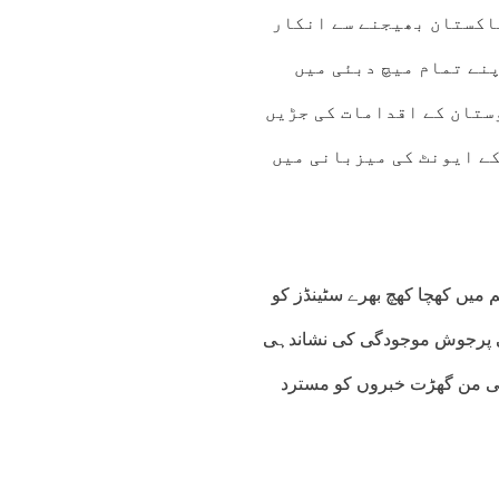
پاکستان بھیجنے سے انکار
پنے تمام میچ دبئی میں
ستان کے اقدامات کی جڑیں
کے ایونٹ کی میزبانی میں
یم میں کھچا کھچ بھرے سٹینڈز کو
 کی پرجوش موجودگی کی نشاندہی
ی من گھڑت خبروں کو مسترد