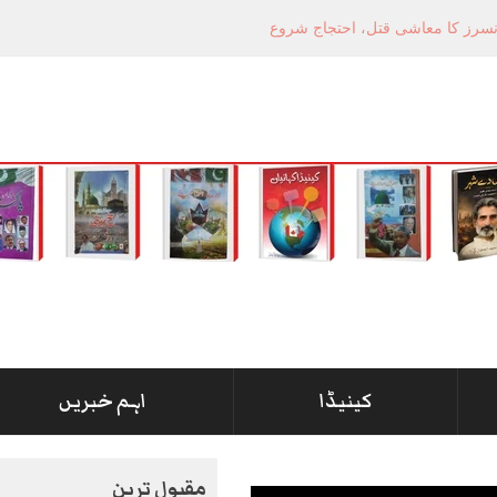
کینیڈا
اہم خبریں
مقبول ترین