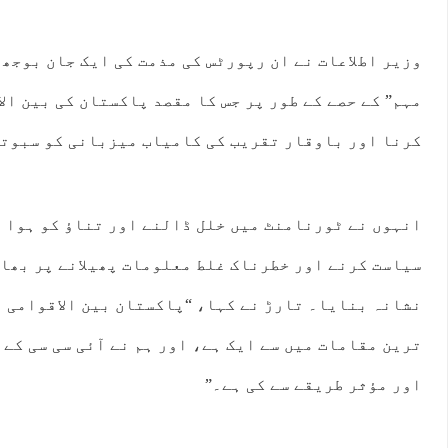
وزیر اطلاعات نے ان رپورٹس کی مذمت کی ایک جان بوجھ 
مہم” کے حصے کے طور پر جس کا مقصد پاکستان کی بین ال
کرنا اور باوقار تقریب کی کامیاب میزبانی کو سبوتا
انہوں نے ٹورنامنٹ میں خلل ڈالنے اور تناؤ کو ہوا د
سیاست کرنے اور خطرناک غلط معلومات پھیلانے پر بھا
:00
12:00
13:00
14:00
15:00
16:00
17:00
18:
نشانہ بنایا۔ تارڑ نے کہا، “پاکستان بین الاقوامی 
ترین مقامات میں سے ایک ہے، اور ہم نے آئی سی سی کے
°C
30°C
31°C
31°C
30°C
28°C
27°C
27
اور مؤثر طریقے سے کی ہے۔”