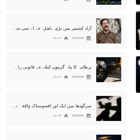
آزاد کشمیر میں بڑی ہلچل: جے اے سی سربراہ شوکت نواز میر کی گرفتاری، دھرنا جاری
30/06/2026
63 مناظر
برطانیہ کا پناہ گزینوں کیلئے نئے قانونی راستوں اور اسپانسر شپ نظام کا اعلان
29/06/2026
63 مناظر
سرگودھا میں ایک اور افسوسناک واقعہ: نوعمر لڑکے سے مبینہ زیادتی، مقدمہ درج
28/06/2026
40 مناظر