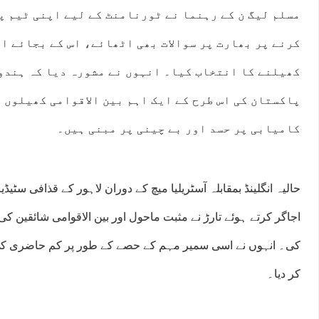
مسلم لیگ ن کے رہنما نے ٹورنامنٹ کے لیے اپنی ٹیم 
کرنے پر بھارت پر سوالات بھی اٹھائے، اس کے بجائے ا
کھیلنے کا انتخاب کیا۔ انہوں نے مشورہ دیا کہ ہندو
پاکستان کی اس طرح کے ایک اہم بین الاقوامی کھیلوں 
کامیابی پر حسد اور بے چینی پر مبنی ہیں۔
حالیہ انگلینڈ بمقابلہ آسٹریلیا میچ کے دوران لاہور کے قذافی سٹیڈ
اجاگر کرتے ہوئے تارڑ نے مثبت ماحول اور بین الاقوامی شائقین
کی۔ انہوں نے اسی سمیر مہم کے حصے کے طور پر کم حاضری ک
کر دیا۔