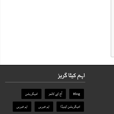
اہم کیٹا گریز
Blog
آج کے کالمز
امیگریشن
امیگریشن کینیڈا
اہم خبریں
اہم خبریں