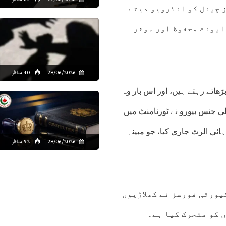
ز چینل کو انٹرویو دیتے
ایونٹ محفوظ اور موثر
28/06/2026
40 مناظر
ڑھاتے رہتے ہیں، اور اس بار وہ
یلی جنس بیورو نے ٹورنامنٹ میں
ائی الرٹ جاری کیا، جو مبینہ
28/06/2026
92 مناظر
یورٹی فورسز نے کھلاڑیوں
 کو متحرک کیا ہے۔