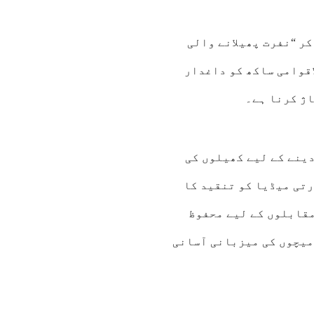
کر “نفرت پھیلانے والی
اقوامی ساکھ کو داغدار
ژ کرنا ہے۔
ینے کے لیے کھیلوں کی
رتی میڈیا کو تنقید کا
4:00
05:00
06:00
07:00
08:00
09:00
10:00
11
مقابلوں کے لیے محفوظ
 میچوں کی میزبانی آسانی
5°C
24°C
24°C
24°C
26°C
27°C
29°C
30