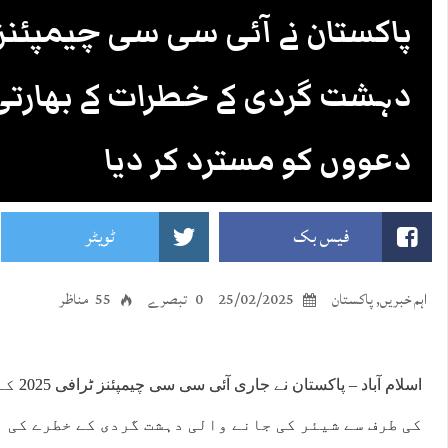
دہشت گردی کے خطرات کے بھارتی 
دعووں کو مسترد کر دیا
فیس بک
ٹویٹر
اہم خبریں
,
پاکستان
25/02/2025
0 تبصرے
55 مناظر
اسلام آب
کی طرف سے شیئر کی جانے والی دہشت گردی کے خطرے کی 