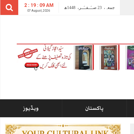
2 : 19 : 10 AM
جمعہ،
23
صــَــفــَــر،
1448ھ
07 August, 2026
پاکستان
ویڈیوز