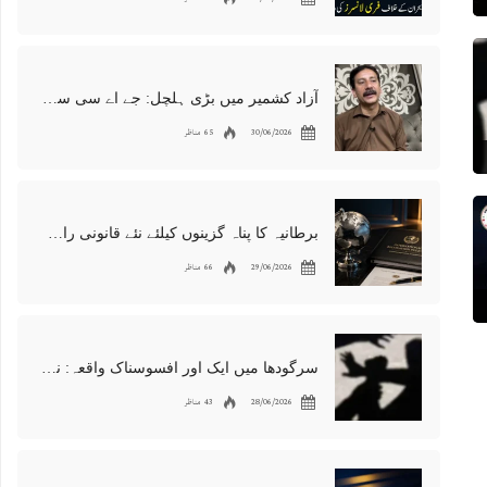
آزاد کشمیر میں بڑی ہلچل: جے اے سی سربراہ شوکت نواز میر کی گرفتاری، دھرنا جاری
30/06/2026
65 مناظر
برطانیہ کا پناہ گزینوں کیلئے نئے قانونی راستوں اور اسپانسر شپ نظام کا اعلان
29/06/2026
66 مناظر
سرگودھا میں ایک اور افسوسناک واقعہ: نوعمر لڑکے سے مبینہ زیادتی، مقدمہ درج
28/06/2026
43 مناظر