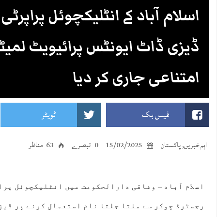
اسلام آباد کے انٹلیکچوئل پراپرٹی 
ڈیزی ڈاٹ ایونٹس پرائیویٹ لمیٹ
امتناعی جاری کر دیا
فیس بک
ٹویٹر
اہم خبریں
,
پاکستان
15/02/2025
0 تبصرے
63 مناظر
اسلام آباد – وفاقی دارالحکومت میں انٹلیکچوئل پرا
رجسٹرڈ چوکر سے ملتا جلتا نام استعمال کرنے پر ڈیز