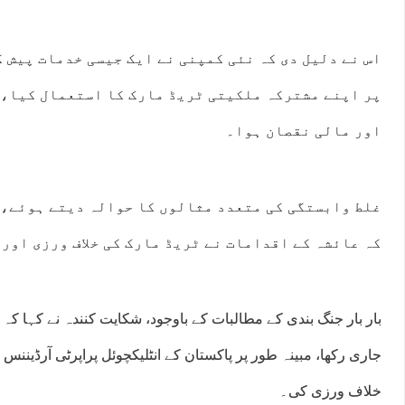
اس نے دلیل دی کہ نئی کمپنی نے ایک جیسی خدمات پیش 
پر اپنے مشترکہ ملکیتی ٹریڈ مارک کا استعمال کیا، 
اور مالی نقصان ہوا۔
غلط وابستگی کی متعدد مثالوں کا حوالہ دیتے ہوئے، 
کہ عائشہ کے اقدامات نے ٹریڈ مارک کی خلاف ورزی اور 
:00
16:00
17:00
18:00
19:00
20:00
21:00
22:
بار بار جنگ بندی کے مطالبات کے باوجود، شکایت کنندہ نے کہا کہ 
°C
34°C
34°C
33°C
32°C
31°C
30°C
29
خلاف ورزی کی۔