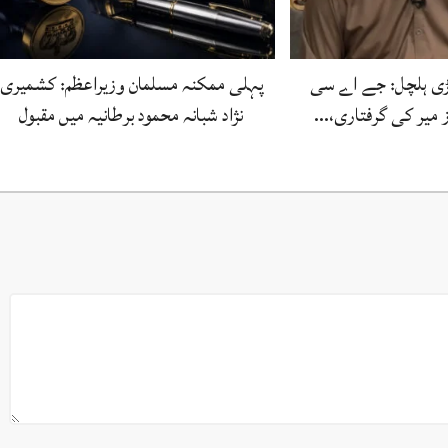
بڑی ہلچل: جے اے سی
پہلی ممکنہ مسلمان وزیراعظم: کشمیری
ز میر کی گرفتاری،…
نژاد شبانہ محمود برطانیہ میں مقبول