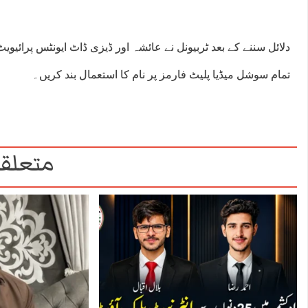
دلائل سننے کے بعد ٹربیونل نے عائشہ اور ڈیزی ڈاٹ ایونٹس پرائیو
تمام سوشل میڈیا پلیٹ فارمز پر نام کا استعمال بند کریں۔
متعلقہ