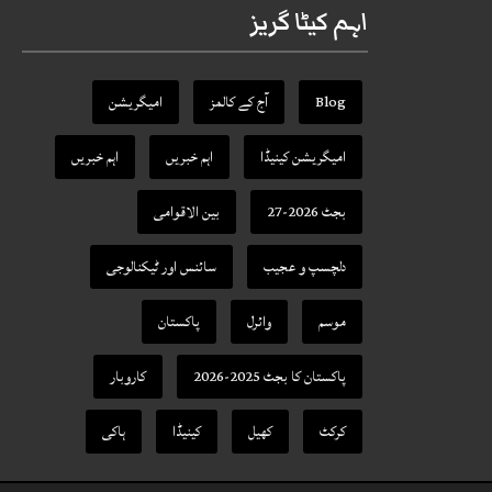
اہم کیٹا گریز
Blog
آج کے کالمز
امیگریشن
امیگریشن کینیڈا
اہم خبریں
اہم خبریں
بجٹ 2026-27
بین الاقوامی
دلچسپ و عجیب
سائنس اور ٹیکنالوجی
موسم
وائرل
پاکستان
پاکستان کا بجٹ 2025-2026
کاروبار
کرکٹ
کھیل
کینیڈا
ہاکی