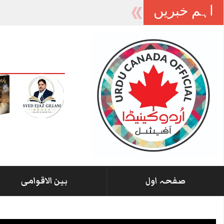
اہم خبریں
آزاد کشمیر میں
_
صفحہ اول
بین الاقوامی