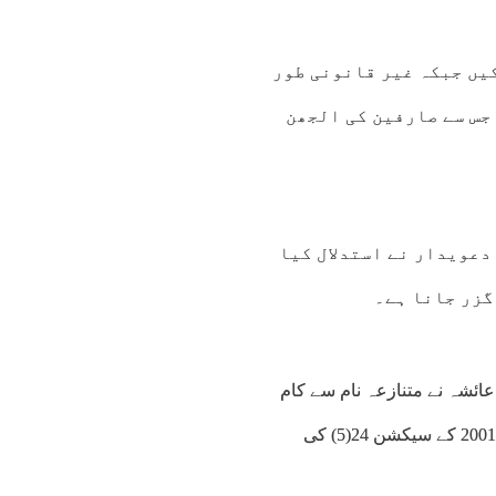
کیں جبکہ غیر قانونی طور
جس سے صارفین کی الجھن
دعویدار نے استدلال کیا
گزر جانا ہے۔
8:00
09:00
10:00
11:00
12:00
13:00
14:00
15
عائشہ نے متنازعہ نام سے کام
6°C
28°C
29°C
31°C
32°C
33°C
34°C
34
جاری رکھا، مبینہ طور پر پاکستان کے انٹلیکچوئل پراپرٹی آرڈیننس 2001 کے سیکشن 24(5) کی