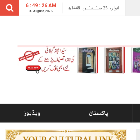
6 : 49 : 27 AM
اتوار،
25
صــَــفــَــر،
1448ھ
09 August, 2026
پاکستان
ویڈیوز