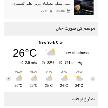
پہلی ممکنہ مسلمان وزیراعظم: کشمیری نژاد شبانہ محمود برطانیہ میں مقبول
28/06/2026
95 مناظر
موسم کی صورت حال
New York City
26°C
Low cloudiness
2.9 m/s
82%
761
mmHg
02:00
03:00
04:00
05:00
06:00
07:00
0
‹
›
26°C
25°C
25°C
24°C
24°C
25°C
2
نماز کے اوقات