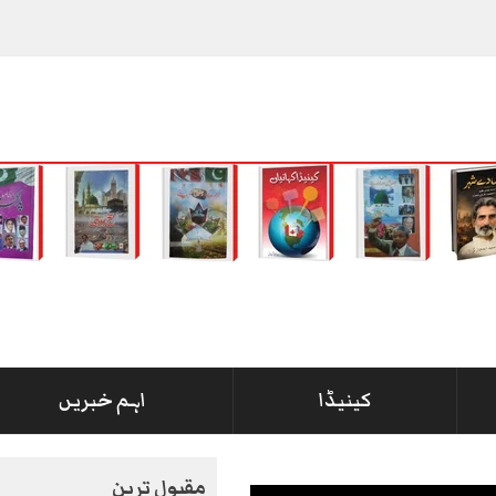
کینیڈا
اہم خبریں
مقبول ترین