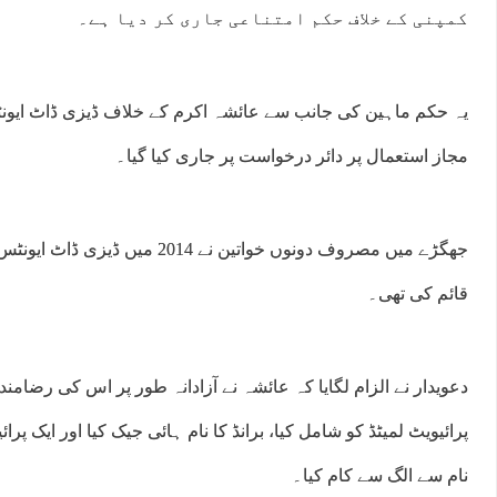
کمپنی کے خلاف حکم امتناعی جاری کر دیا ہے۔
یہ حکم ماہین کی جانب سے عائشہ اکرم کے خلاف ڈیزی ڈاٹ ایونٹ
مجاز استعمال پر دائر درخواست پر جاری کیا گیا۔
جھگڑے میں مصروف دونوں خواتین نے 14
قائم کی تھی۔
دعویدار نے الزام لگایا کہ عائشہ نے آزادانہ طور پر اس کی رضامن
پرائیویٹ لمیٹڈ کو شامل کیا، برانڈ کا نام ہائی جیک کیا اور ایک پر
نام سے الگ سے کام کیا۔