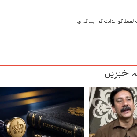
یٹ لمیٹڈ کو ہدایت کی ہے کہ وہ
 خبریں